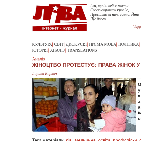
I ви, що до небес мости
Своєю окропили кров´ю,
Простiть ви нам. Iдемо. Йти
Укрр
КУЛЬТУРА
|
СВІТ
|
ДИСКУСІЯ
|
ПРЯМА МОВА
|
ПОЛІТИКА
|
ІСТОРІЯ
|
АНАЛІЗ
|
TRANSLATIONS
Аналіз
ЖІНОЦТВО ПРОТЕСТУЄ: ПРАВА ЖІНОК У
Дарина Коркач
О
у
а
а
а
ї
о
Теги матеріалу:
ліві
,
медицина
,
освіта
,
профспілки
,