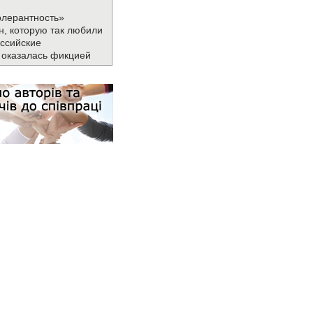
олерантность»
н, которую так любили
ссийские
 оказалась фикцией