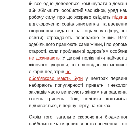
їй все одно доведеться комбінувати з дома
аби збільшити особистий час жінок, уряд на
робочу силу, про що яскраво свідчить
підви
від скорочення соціальних виплат та введенн
скорочення видатків на соціальну сферу, з
освіти) страждають переважно жінки. Взят
здебільшого працюють саме жінки, і по допом
старості, коли проблеми зі здоров’ям особливо
не доживають
. У дитячі поліклініки найчас
жіночого здоров’я, то відповідно до медичн
лікарів-педіатрів
не

обов’язково мають бути
у центрах первинно
набирають популярності приватні гінеколог
закладів часто виписують жінкам направлення
сотень гривень. Тож, політика «оптиміза
відбивається, в першу чергу, на жінках.
Окрім того, загальне скорочення бюджетно
найбільш незахищених верств населення, тож