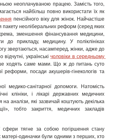
шньою неоплачуваною працею. Замість того,
магається найбільш повно використати їх як
щення
пенсійного віку для жінок. Найчастіше
я пакету неоліберальних реформ (серед яких
окрема, зменшення фінансування медицини,
и до прикладу, медицину. У поліклініках
огу звертаються, насамперед, жінки, адже до
 відчутні, українські
чоловіки в середньому 
тіше ходять саме мами. Що ж до питань суто
ої реформи, посади акушерів-гінекологів та
ї медико-санітарної допомоги. Натомість
ічні клініки, і лікарі державних медичних
 на аналізи, які зазвичай коштують декілька
ції», тобто закриття, медичних закладів
ї сфери тягне за собою погіршення стану
 матері-одиначки були одними з перших, хто