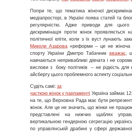
Попри те, що тематика жіночої дискримінац
медіапросторі, в Україні поява статей та бл
регулярністю. Адже приводи для цього 
дискримінація проти жінок проявляється н
політичної еліти, коли з їх вуст лунають за
Миколи Азарова
«реформи – це не жіноча сп
спорту України Дмитро Табачник
вважає
, 
навчаються непривабливі дівчата і не сороми
вислови з боку політиків – не рідкість для 
айсбергу цього проблемного аспекту соціальног
Судіть самі:
за

часткою жінок у парламенті
Україна займає 122
на те, що Верховна Рада має бути репрезен
жінок. Але це не значить, що жінки не працю
представлені на нижчих щаблях управл
вертикальною гендерною сегрегацію українсь
по управлінській драбині у сфері державно