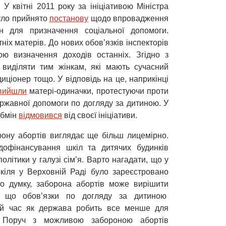
У квітні 2011 року за ініціативою Міністра
було прийнято
постанову
щодо впровадження
н для призначення соціальної допомоги.
іх матерів. До нових обов’язків інспекторів
ою визначення доходів останніх. Згідно з
 виділяти тим жінкам, які мають сучасний
иціонер тощо. У відповідь на це, наприкінці
вийшли
матері-одиначки, протестуючи проти
ржавної допомоги по догляду за дитиною. У
абмін
відмовився
від своєї ініціативи.
рону абортів виглядає ще більш лицемірно.
дофінансування шкіл та дитячих будинків
політики у галузі сім’я. Варто нагадати, що у
Шкіля у Верховній Раді було зареєстровано
го думку, заборона абортів може вирішити
о, що обов’язки по догляду за дитиною
той час як держава робить все менше для
. Поруч з можливою забороною абортів