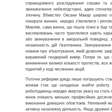
справедливого розслідування справи та зв
звинувачення небезпідставні, адже спочатку
злочину. Вбивство Оксани Макар широко об
покарати винних, нерідко з’являлися і реплі
Мовляв, сама винна, що пішла пізно в бар т
висловлювань часто траплялися навіть хара
або звинувачення в аморальній поведінці, 
незаконність дій ґвалтівника. Звинуваченн
новини про зґвалтування, який дозволяє закр
виражений гендерний вимір. Попри те, що
виникнення великої кількості протестів, все ж
піднятий у ході численних акцій.
Поточні реформи уряду лише погіршують стан
жінкам стає ще складніше знайти роботу.
роботодавець нерідко звертає увагу на стать п
жінок очікують менших професійних досягне
виконання домашніх обов’язків. Непевний ма
активну незалежну діяльність. Якщо дружині 