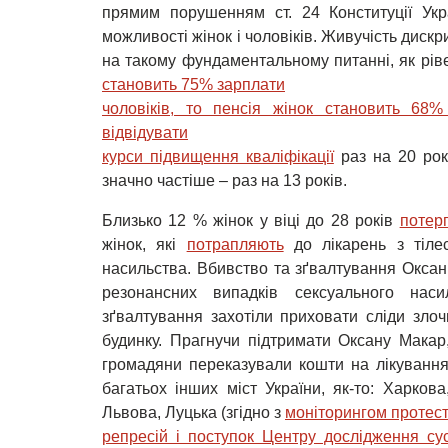
прямим порушенням ст. 24 Конституції Укр
можливості жінок і чоловіків. Живучість диск
на такому фундаментальному питанні, як рів
становить 75% зарплати

чоловіків, то пенсія жінок становить 68% 
відвідувати

курси підвищення кваліфікації
раз на 20 рокі
значно частіше – раз на 13 років.
Близько 12 % жінок у віці до 28 років
потер
жінок, які
потрапляють
до лікарень з тіле
насильства. Вбивство та зґвалтування Окса
резонансних випадків сексуального нас
зґвалтування захотіли приховати сліди злоч
будинку. Прагнучи підтримати Оксану Макар
громадяни переказували кошти на лікування 
багатьох інших міст України, як-то: Харков
Львова, Луцька (згідно з
моніторингом протесті
репресій і поступок Центру дослідження су