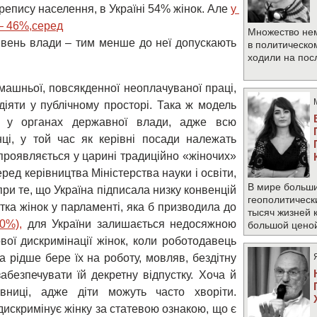
репису населення, в Україні 54% жінок. Але
у 
– 46%,серед

Множество не
вень влади – тим менше до неї допускають
в политическо
ходили на по
машньої, повсякденної неоплачуваної праці,
діяти у публічному просторі. Така ж модель
на у органах державної влади, адже всю
нці, у той час як керівні посади належать
проявляється у царині традиційно «жіночих»
ред керівництва Міністерства науки і освіти,
В мире больши
опри те, що Україна підписала низку конвенцій
геополитическ
стка жінок у парламенті, яка б призводила до
тысяч жизней 
30%),
для України залишається недосяжною
большой цено
ї дискримінації жінок, коли роботодавець
а рідше бере їх на роботу, мовляв, бездітну
абезпечувати їй декретну відпустку. Хоча й
вниці, адже діти можуть часто хворіти.
дискримінує жінку за статевою ознакою, що є