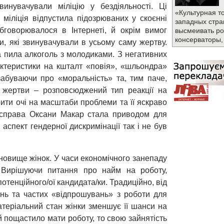
инувачували міліцію у бездіяльності. Ці
«Культурная т
 міліція відпустила підозрюваних у скоєнні
западных стра
говорювалося в Інтернеті, й окрім вимог
высмеивать ро
консерваторы,
ки, які звинувачували в усьому саму жертву.
а пила алкоголь з молодиками. З негативних
ктеристики на кшталт «повія», «шльондра»
забуваючи про «моральність» та, тим паче,
я жертви – розповсюджений тип реакції на
ити очі на масштаби проблеми та її яскраво
 справа Оксани Макар стала приводом для
 аспект гендерної дискримінації так і не був
овище жінок. У часи економічного занепаду
 Вирішуючи питання про найм на роботу,
отенційного/ої кандидата/ки. Традиційно, від
нь та частих «відпрошувань» з роботи для
теріальний стан жінки зменшує її шанси на
й пощастило мати роботу, то свою зайнятість