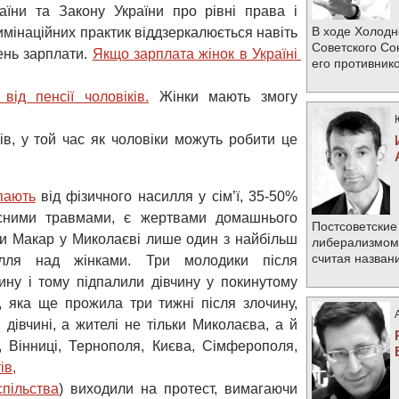
аїни та Закону України про рівні права і
В ходе Холодн
римінаційних практик віддзеркалюється навіть
Советского Со
ень зарплати.
Якщо зарплата жінок в Україні 
его противник
від пенсії чоловіків.
Жінки мають змогу
в, у той час як чоловіки можуть робити це
пають
від фізичного насилля у сім’ї, 35-50%
сними травмами, є жертвами домашнього
Постсоветские
ни Макар у Миколаєві лише один з найбільш
либерализмом 
считая назван
илля над жінками. Три молодики після
ину і тому підпалили дівчину у покинутому
, яка ще прожила три тижні після злочину,
дівчині, а жителі не тільки Миколаєва, а й
а, Вінниці, Тернополя, Києва, Сімферополя,
в,

спільства
) виходили на протест, вимагаючи