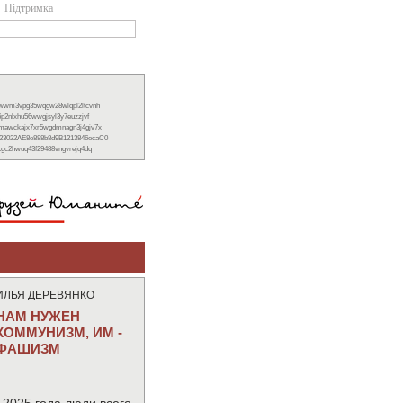
Підтримка
xwwm3vpg35wqgw28wlqpl2ltcvnh
6p2nlxhu56wwgjsyl3y7euzzjvf
nmawckajx7xr5wgdmnagn3j4gjv7x
23022AE8e888b8d9B1213846ecaC0
ckgc2hwuq43f29488vngvrejq4dq
ИЛЬЯ ДЕРЕВЯНКО
НАМ НУЖЕН
КОММУНИЗМ, ИМ -
ФАШИЗМ