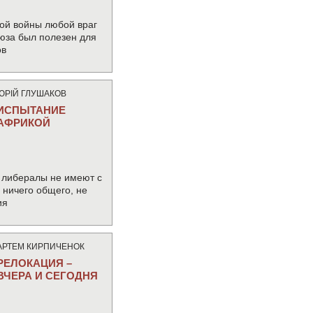
ой войны любой враг
юза был полезен для
ов
ЮРIЙ ГЛУШАКОВ
ИСПЫТАНИЕ
АФРИКОЙ
 либералы не имеют с
ничего общего, не
ия
АРТЕМ КИРПИЧЕНОК
РЕЛОКАЦИЯ –
ВЧЕРА И СЕГОДНЯ