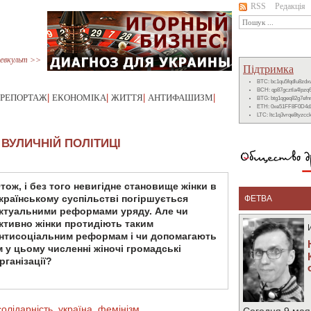
RSS
Редакція
евкульт >>
Підтримка
BTC: bc1qu5fqdlu8zd
BCH: qp87gcztla4lpzq
РЕПОРТАЖ
|
ЕКОНОМІКА
|
ЖИТТЯ
|
АНТИФАШИЗМ
|
BTG: btg1qgeq82g7ef
ETH: 0xe51FF8F0D4d
LTC: ltc1q3vrqe8tyzc
 ВУЛИЧНІЙ ПОЛІТИЦІ
тож, і без того невигідне становище жінки в
країнському суспільстві погіршується
ФЕТВА
ктуальними реформами уряду. Але чи
ктивно жінки протидіють таким
нтисоціальним реформам і чи допомагають
м у цьому численні жіночі громадські
рганізації?
солідарність
,
україна
,
фемінізм