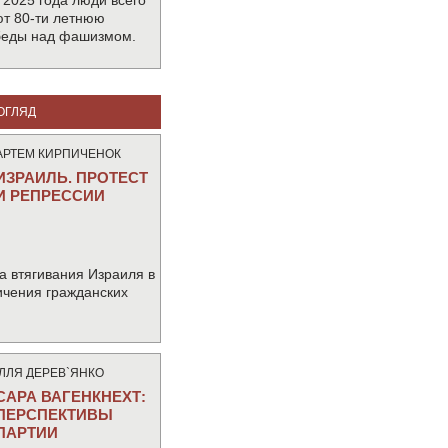
 2025 года люди всего
т 80-ти летнюю
беды над фашизмом.
ОГЛЯД
АРТЕМ КИРПИЧЕНОК
ИЗРАИЛЬ. ПРОТЕСТ
И РЕПРЕССИИ
а втягивания Израиля в
ичения гражданских
IЛЛЯ ДЕРЕВ`ЯНКО
САРА ВАГЕНКНЕХТ:
ПЕРСПЕКТИВЫ
ПАРТИИ