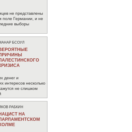
мцев не представлены
м поле Германии, и не
следние выборы
МАНАР БСОУЛ
ВЕРОЯТНЫЕ
ПРИЧИНЫ
ПАЛЕСТИНСКОГО
КРИЗИСА
х денег и
их интересов несколько
кажутся не слишком
й
ЯКОВ РАБКИН
НАЦИСТ НА
ПАРЛАМЕНТСКОМ
ХОЛМЕ