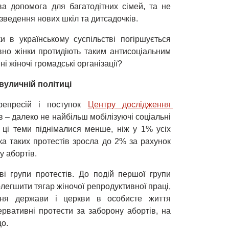
а допомога для багатодітних сімей, та не
зведення нових шкіл та дитсадочків.
и в українському суспільстві погіршується
но жінки протидіють таким антисоціальним
і жіночі громадські організації?
вуличній політиці
 репресій і поступок
Центру дослідження 
в – далеко не найбільш мобілізуючі соціальні
 ці теми піднімалися менше, ніж у 1% усіх
ка таких протестів зросла до 2% за рахунок
у абортів.
і групи протестів. До подій першої групи
олегшити тягар жіночої репродуктивної праці,
ання держави і церкви в особисте життя
сервативні протести за заборону абортів, на
що.