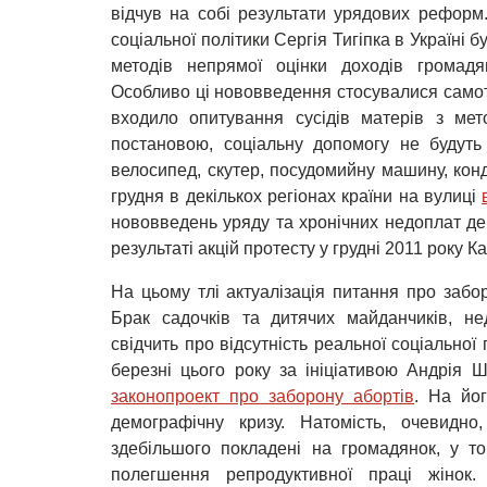
відчув на собі результати урядових реформ. 
соціальної політики Сергія Тигіпка в Україні 
методів непрямої оцінки доходів громадя
Особливо ці нововведення стосувалися самотн
входило опитування сусідів матерів з мет
постановою, соціальну допомогу не будуть
велосипед, скутер, посудомийну машину, конд
грудня в декількох регіонах країни на вулиці
нововведень уряду та хронічних недоплат де
результаті акцій протесту у грудні 2011 року К
На цьому тлі актуалізація питання про забо
Брак садочків та дитячих майданчиків, не
свідчить про відсутність реальної соціальної 
березні цього року за ініціативою Андрія 
законопроект про заборону абортів
. На йо
демографічну кризу. Натомість, очевидн
здебільшого покладені на громадянок, у 
полегшення репродуктивної праці жінок