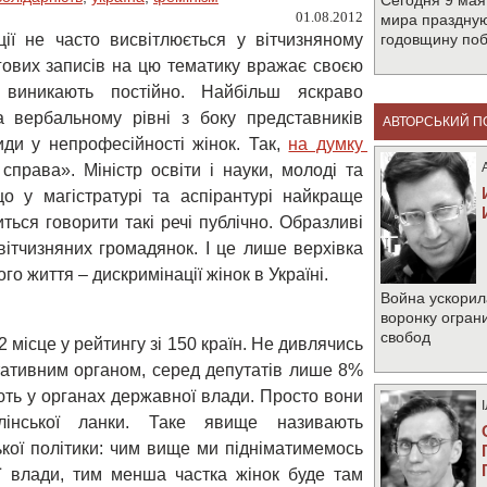
Сегодня 9 мая
01.08.2012
мира праздную
ії не часто висвітлюється у вітчизняному
годовщину по
огових записів на цю тематику вражає своєю
виникають постійно. Найбільш яскраво
а вербальному рівні з боку представників
АВТОРСЬКИЙ П
киди у непрофесійності жінок. Так,
на думку 
рава». Міністр освіти і науки, молоді та
що у магістратурі та аспірантурі найкраще
ться говорити такі речі публічно. Образливі
вітчизняних громадянок. І це лише верхівка
о життя – дискримінації жінок в Україні.
Война ускорил
воронку огран
свобод
 місце у рейтингу зі 150 країн. Не дивлячись
тативним органом, серед депутатів лише 8%
ють у органах державної влади. Просто вони
інської ланки. Таке явище називають
кої політики: чим вище ми підніматимемось
ї влади, тим менша частка жінок буде там