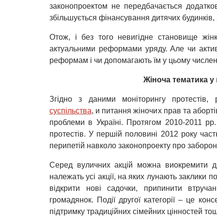
законопроектом не передбачається додатков
збільшується фінансування дитячих будинків, 
Отож, і без того невигідне становище жінк
актуальними реформами уряду. Але чи актив
реформам і чи допомагають їм у цьому численн
Жіноча тематика у 
Згідно з даними моніторингу протестів,
суспільства
, и питання жіночих прав та аборті
проблеми в Україні. Протягом 2010-2011 рр.
протестів. У першій половині 2012 року част
перипетій навколо законопроекту про заборон
Серед вуличних акцій можна виокремити дв
належать усі акції, на яких лунають заклики п
відкрити нові садочки, припинити втруч
громадянок. Події другої категорії – це кон
підтримку традиційних сімейних цінностей то