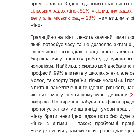
представлена. Згідно із даними останнього пе
сільських радах жінок 51%, у селищних радах 
депутатів міських рад – 28%.
Чим вищим є рі
жінок.
Традиційно на жінці лежить значний шмат до
який потребує часу та не дозволяє активно 
суспільного розподілу праці представле
бюрократичну, кропітку роботу доручено жі
чоловікам. Найбільш яскраво цей дисбаланс 
професій: 99% вчителів у школах жінки, але се
молоді та спорту України тільки чоловіки. І п
з питань забезпечення гендерної рівності, ча
якісних змін у політичному курсі держави
(
цифрою. Поширення набувають факти трудово
пропонує жінкам менш вигідні умови праці, т
жінку брати невигідно, адже потрібно буде з
жінки з дітьми – також проблемні праці
Розмірковуючи у такому ключі, роботодавець 