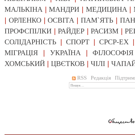
|
|
|
МАЛЬКІНА
МАНДРИ
МЕДИЦИНА
|
|
|
|
ОРЛЕНКО
ОСВІТА
ПАМ`ЯТЬ
ПА
|
|
|
ПРОФСПІЛКИ
РАЙДЕР
РАСИЗМ
РЕ
|
|
СОЛІДАРНІСТЬ
СПОРТ
СРСР-EX
|
|
МІГРАЦІЯ
УКРАЇНА
ФІЛОСОФІЯ
|
|
|
ХОМСЬКИЙ
ЦВЄТКОВ
ЧІЛІ
ЧАПА
RSS
Редакція
Підтрим