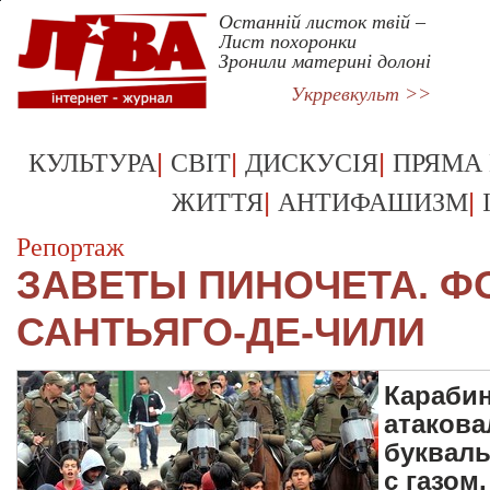
Останній листок твій –
Лист похоронки
Зронили материні долоні
Укрревкульт >>
|
|
|
КУЛЬТУРА
СВІТ
ДИСКУСІЯ
ПРЯМА
|
|
ЖИТТЯ
АНТИФАШИЗМ
Репортаж
ЗАВЕТЫ ПИНОЧЕТА. Ф
САНТЬЯГО-ДЕ-ЧИЛИ
Карабин
атакова
букваль
с газом