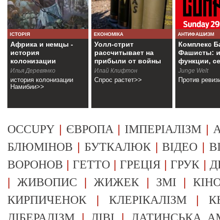
ІСТОРІЯ
ЕКОНОМІКА
АНТИФАШИЗМ
Африка и немцы -
Уолл-стрит
Комплекс Б
история
рассчитывает на
Фашисты: и
колонизации
прибыли от войны
функции, с
Намибии
Илья Деревянко
Илай Клифтон
Junge Welt
история колонизации
Спрос растет>>
Против ревиз
Намибии>>
|
|
|
OCCUPY
ЄВРОПА
ІМПЕРІАЛІЗМ
А
|
|
|
БЛЮМІНОВ
БУТКАЛЮК
ВІДЕО
В
|
|
|
|
ВОРОНОВ
ГЕТТО
ГРЕЦІЯ
ГРУК
Д
|
|
|
|
ЖИВОПИС
ЖИЖЕК
ЗМІ
КІН
|
|
КИРПИЧЕНОК
КЛЕРІКАЛІЗМ
К
|
|
ЛІБЕРАЛІЗМ
ЛІВІ
ЛАТИНСЬКА А