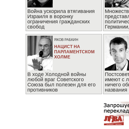
Война ускорила втягивания
Множеств
Израиля в воронку
представ
ограничения гражданских
политиче
свобод
Германии,
последни
ЯКОВ РАБКИН
НАЦИСТ НА
ПАРЛАМЕНТСКОМ
ХОЛМЕ
В ходе Холодной войны
Постсове
любой враг Советского
имеют с 
Союза был полезен для его
ничего об
противников
названия