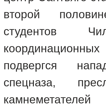
второй полови
студентов 
координационны
подвергся напа
спецназа, прес
камнеметателей