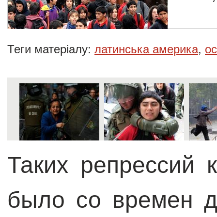
Теги матеріалу:
латинська америка
,
ос
Таких репрессий 
было со времен д