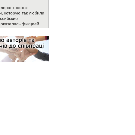
олерантность»
н, которую так любили
ссийские
 оказалась фикцией