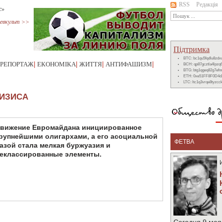
RSS
Редакція
с»
евкульт >>
Підтримка
BTC: bc1qu5fqdlu8zd
РЕПОРТАЖ
|
ЕКОНОМІКА
|
ЖИТТЯ
|
АНТИФАШИЗМ
|
BCH: qp87gcztla4lpzq
BTG: btg1qgeq82g7ef
ETH: 0xe51FF8F0D4d
LTC: ltc1q3vrqe8tyzc
РИЗИСА
вижение Евромайдана инициированное
рупнейшими олигархами, а его асоциальной
ФЕТВА
азой стала мелкая буржуазия и
еклассированные элементы.