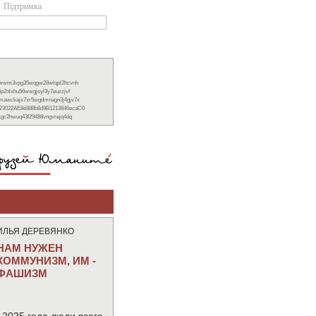
Підтримка
xwwm3vpg35wqgw28wlqpl2ltcvnh
6p2nlxhu56wwgjsyl3y7euzzjvf
nmawckajx7xr5wgdmnagn3j4gjv7x
23022AE8e888b8d9B1213846ecaC0
ckgc2hwuq43f29488vngvrejq4dq
ИЛЬЯ ДЕРЕВЯНКО
НАМ НУЖЕН
КОММУНИЗМ, ИМ -
ФАШИЗМ