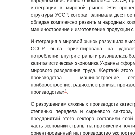
народнохозяйственного комплекса СССР, пр
интеграции в мировой рынок. Эти процес
структуры УССР, которая занимала десятое 
обладая комплексно развитым народных хоз
машиностроение и изготовление продукции с
Интеграция в мировой рынок разрушила высо
СССР была ориентирована на удовлетв
потребления внутри страны и развивалась бо
капиталистическая экономика Украины «форм
мирового разделения труда. Жертвой этого 
производства – машиностроение, легк
приборостроение, радиоэлектроника, произв
2
производства»
.
С разрушением сложных производств катастр
степенью передела и сырьевого сектора, 
предприятий этого сектора составили слой
часть экономики страны на протяжении почти
ориентированный на производство экспортн