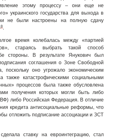
ивление этому процессу – они еще не
го» украинского государства для выхода в
ни не были настроены на полную сдачу
8
»
.
олгое время колебалась между «партией
ов», стараясь выбрать такой способ
обе стороны. В результате Янукович был
 подписания соглашения о Зоне Свободной
, поскольку оно угрожало экономическим
 а также катастрофическими социальными
онных» процессов была также обусловлена
ками получения которых могли быть либо
Ф) либо Российская Федерация. В отличие
ения кредита антисоциальные реформы, что
тобы отложить подписание ассоциации и ЗСТ
сделала ставку на евроинтеграцию, стал