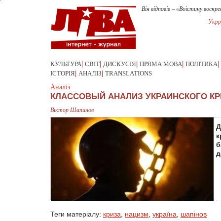
Він відповів – «Воістину воскре
Укрр
КУЛЬТУРА
|
СВІТ
|
ДИСКУСІЯ
|
ПРЯМА МОВА
|
ПОЛІТИКА
|
ІСТОРІЯ
|
АНАЛІЗ
|
TRANSLATIONS
Аналіз
КЛАССОВЫЙ АНАЛИЗ УКРАИНСКОГО К
Віктор Шапинов
Д
к
б
д
Теги матеріалу:
криза
,
нацизм
,
україна
,
шапінов