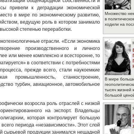
иватизации общенародной собственности и
сы привели к деградации экономической
Множество не
место в мире по экономическому развитию,
в политическо
яйством, ведущую роль в котором занимало
ходили на по
 высокой степенью переработки.
котехнологичные отрасли. «Если экономика
орение производственного и личного
лее или менее комплексно и всесторонне, то
атируется» в соответствии с потребностями
процесса, прежде всего, стали наукоемкие
ая промышленность, станкостроение,
В мире больши
одство турбин, авиационное, автомобильное
геополитическ
тысяч жизней 
большой цено
офически возросла роль отраслей с низкой
ориентированного на экспорт. Владельцы
 олигархии, которая контролирует большую
 всего периода «независимости». Этот слой
ой сырьевой продукции занимался нещадной