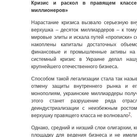
Кризис и раскол в правящем классе
миллионеров»
Нарастание кризиса вызвало серьезную вн
верхушка – десяток миллиардеров – к тому
мировые элиты и искала путей «прописки» с
накоплены капиталы достаточных объем
финансовые и промышленные активы на 
системный кризис в Украине делал нашу
крупнейшего отечественного бизнеса.
Способом такой легализации стала так назы
отмену защиты внутреннего рынка и ег
монополиям, украинские миллиардеры получ
этого станет разрушение ряда отра
деиндустриализации с неизбежным ростом
7
верхушку правящего класса не волновало
.
Однако, средний и низший слои олигархии, 
площадку для ведения бизнеса и не имели