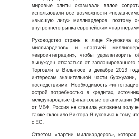
мировые элиты оказывали вялое сопрот
использовали все возможности «независимо
«высшую лигу» миллиардеров, поэтому о
внутреннего рынка европейским «партнерам
Руководство страны в лице Януковича д
миллиардеров» и «партией миллионер
«евроинтеграции», чтобы удовлетворить 
вынужден отказаться от запланированного
Торговли в Вильнюсе в декабре 2013 года
интересам значительной части буржуазии,
последствиями. Необходимость «интеграци
острой потребностью в кредитах, источни
международные финансовые организации (МВ
от МВФ, Россия не ставила условием получ
также склонило Виктора Януковича к тому, ч
с ЕС.
Ответом «партии миллиардеров», которая 