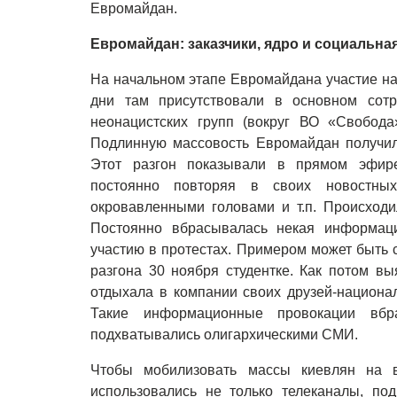
Евромайдан.
Евромайдан: заказчики, ядро и социальная
На начальном этапе Евромайдана участие н
дни там присутствовали в основном сот
неонацистских групп (вокруг ВО «Свобод
Подлинную массовость Евромайдан получил 
Этот разгон показывали в прямом эфире
постоянно повторяя в своих новостны
окровавленными головами и т.п. Происход
Постоянно вбрасывалась некая информаци
участию в протестах. Примером может быть 
разгона 30 ноября студентке. Как потом вы
отдыхала в компании своих друзей-национа
Такие информационные провокации вбр
подхватывались олигархическими СМИ.
Чтобы мобилизовать массы киевлян на в
использовались не только телеканалы, по