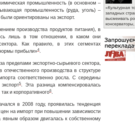
, химическая промышленность (в основном –
«Культурная т
бывающая промышленность (руда, уголь) –
западных стра
 были ориентированы на экспорт.
высмеивать ро
консерваторы,
ением производства продуктов питания), в
лись лишь в том отношении, в каком они
сектора. Как правило, в этих сегментах
4
 нормы прибыли»
.
за пределами экспортно-сырьевого сектора,
в отечественного производства в структуре
мпорта соответственно росла. С середины
5
 экспорт
. Эта разница компенсировалась
6
 так и корпоративного
.
ачался в 2008 году, проявилась тенденция
т цен на импорт при повышении зависимости
а явным образом двигалась к собственному