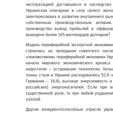
эксплуатацией доставшихся в наследств
Украинская олигархия в силу своего экон
заинтересована в развитии внутреннего рын
собственным производственным активам
производства вывод прибылей в оффшо
3
выведено более 165 миллиардов долларов
.
Модель периферийной экспортной экономики
строилась на проедании советского насл
«локомотивом» периферийной экономики Укра
начала мирового экономического кризиса
недостатки – устаревшие технологии, боль
тонны стали в Украине расходовалось 52,8 че
Германии – 16,8), высокая энергоемкость и
российских) энергоносителей. Если при 
существенной роли, то при любом ухудшени
угрозой.
Другие конкурентоспособные отрасли укра