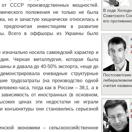
о от СССР производственных мощностей.
В ходе Холодн
омического положения не только не была
Советского Со
ка, но и зачастую хищнически относилась к
его противник
, предпочитая инвестициям в развитие
ры. Всего в оффшоры из Украины было
 изначально носила самоедский характер и
едия. Черная металлургия, которая была
ины и давала до 40-50% экспорта, «еще до
 демонстрировала очевидные структурные
Постсоветские
либерализмом 
шие трудозатраты (на производство одной
считая назван
ловеко-часа, тогда как в России – 38,1, а в
 зависимость от иностранных (в основном,
высоких ценах эти недостатки не играли
и конъюнктуры они становились серьезной
инской экономики – сельскохозяйственное