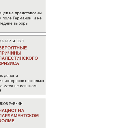
мцев не представлены
м поле Германии, и не
следние выборы
МАНАР БСОУЛ
ВЕРОЯТНЫЕ
ПРИЧИНЫ
ПАЛЕСТИНСКОГО
КРИЗИСА
х денег и
их интересов несколько
кажутся не слишком
й
ЯКОВ РАБКИН
НАЦИСТ НА
ПАРЛАМЕНТСКОМ
ХОЛМЕ