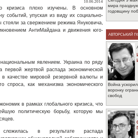
Сегодня 9 мая
10.06.2014
мира праздную
го кризиса плохо изучены. В основном
годовщину по
у событий, упуская из виду их социально-
ы стояли за свержением режима Януковича,
никновением АнтиМайдана и движения юго-
АВТОРСЬКИЙ П
 национальным явлением. Украина по ряду
а первой жертвой распада экономической
а в качестве мировой резервной валюты и
го спроса, как механизма экономического
Война ускорил
воронку огран
свобод
кономик в рамках глобального кризиса, что
ейшую политическую борьбу, которую мы
сяцев.
а сложилась в результате распада