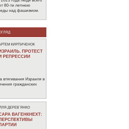
 2025 года люди всего
т 80-ти летнюю
беды над фашизмом.
ОГЛЯД
АРТЕМ КИРПИЧЕНОК
ИЗРАИЛЬ. ПРОТЕСТ
И РЕПРЕССИИ
а втягивания Израиля в
ичения гражданских
IЛЛЯ ДЕРЕВ`ЯНКО
САРА ВАГЕНКНЕХТ:
ПЕРСПЕКТИВЫ
ПАРТИИ