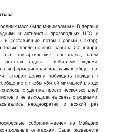
 база
ародных масс было минимальным. В первые
рудники и активисты прозападных НГО и
а» и составившие потом Правый Сектор).
только после ночного разгона 30 ноября.
 все олигархические телеканалы, затем
х сюжетах кадры с избитыми людьми,
ила информационная «раскачка» общества.
я, которая должна побуждать граждан к
сообщение о якобы убитой милицией в ходе
яснилось, студентка просто несколько дней
листов и не выходила на связь с родными.
асывались неоднократно и всякий раз
оскресные собрания-«вече» на Майдане
дконтрольные олигархам. Была развернута