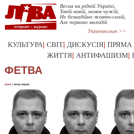
Весна на рідній Україні,
Такій новій, немов чужій,
Не безнадійно жовто-синій,
Але червоно молодій
Укрревкульт >>
|
|
|
КУЛЬТУРА
СВІТ
ДИСКУСІЯ
ПРЯМА
|
|
ЖИТТЯ
АНТИФАШИЗМ
ФЕТВА
нове
|
популярне