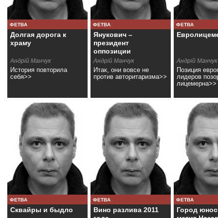
ФЕТВА
ФЕТВА
ФЕТВА
Долгая дорога к
Янукович –
Евролицем
храму
президент
оппозиции
Андрій Манчук
Андрій Манчук
Андрій Манчук
История повторила
Итак, они вовсе не
Позиция евро
себя>>
против авторитаризма>>
лидеров позо
лицемерна>>
ФЕТВА
ФЕТВА
ФЕТВА
Сквайры и быдло
Вино разлива 2011
Город юнос