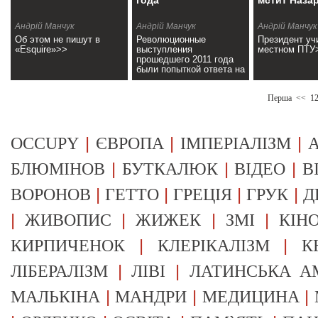
года
мстит Наза
Андрій Манчук
Андрій Манчук
Андрій Манчук
Об этом не пишут в
Революционные
Президент уч
«Esquire»>>
выступления
местном ПТУ
прошедшего 2011 года
были попыткой ответа на
этот вопрос>>
Перша
<<
1
|
|
|
OCCUPY
ЄВРОПА
ІМПЕРІАЛІЗМ
А
|
|
|
БЛЮМІНОВ
БУТКАЛЮК
ВІДЕО
В
|
|
|
|
ВОРОНОВ
ГЕТТО
ГРЕЦІЯ
ГРУК
Д
|
|
|
|
ЖИВОПИС
ЖИЖЕК
ЗМІ
КІН
|
|
КИРПИЧЕНОК
КЛЕРІКАЛІЗМ
К
|
|
ЛІБЕРАЛІЗМ
ЛІВІ
ЛАТИНСЬКА А
|
|
|
МАЛЬКІНА
МАНДРИ
МЕДИЦИНА