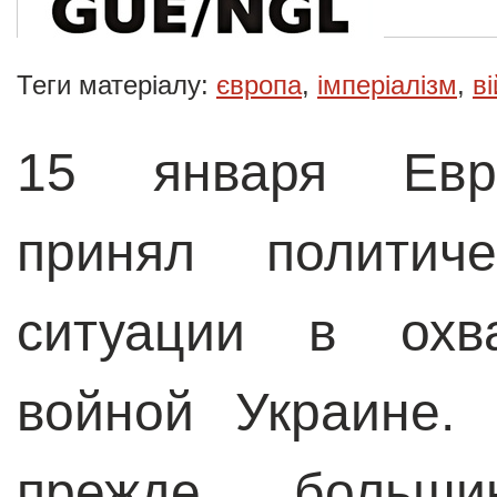
Теги матеріалу:
європа
,
імперіалізм
,
в
15 января Евро
принял политич
ситуации в охва
войной Украине.
прежде, большин