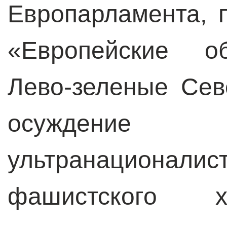
Европарламента, 
«Европейские о
Лево-зеленые Сев
осужде
ультранацион
фашистского х