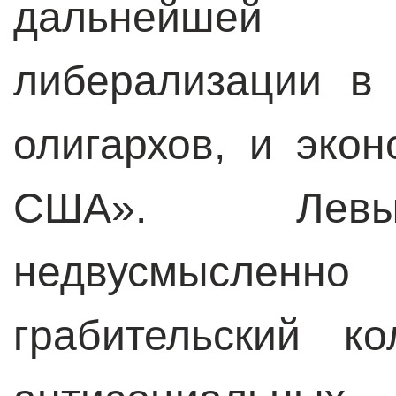
дальнейшей 
либерализации в 
олигархов, и эко
США». Левы
недвусмыслен
грабительский к