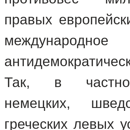
правых европейск
международн
антидемократиче
Так, в частнос
немецких, швед
греческих левых 