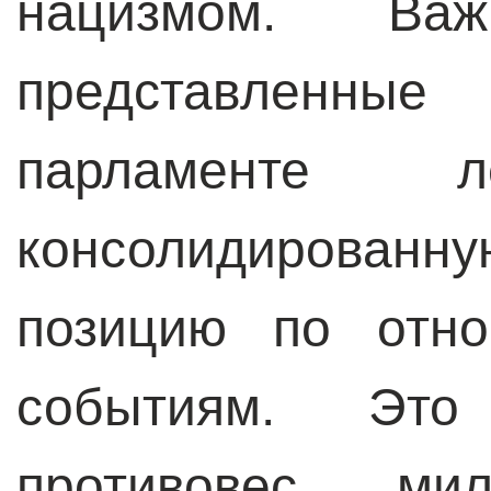
нацизмом. В
представленн
парламенте л
консолидирова
позицию по отно
событиям. Это
противовес мил