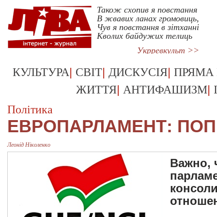
Також схопив я повстання
В жвавих ланах громовиць,
Чув я повстання в зітханні
Кволих байдужих телиць
Укрревкульт >>
|
|
|
КУЛЬТУРА
СВІТ
ДИСКУСІЯ
ПРЯМА
|
|
ЖИТТЯ
АНТИФАШИЗМ
Політика
ЕВРОПАРЛАМЕНТ: ПОП
Леонід Ніколенко
Важно, 
парлам
консол
отноше