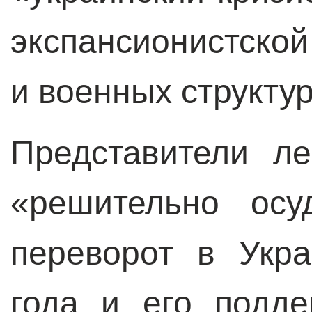
экспансионистско
и военных структу
Представители л
«решительно осу
переворот в Укр
года и его подд