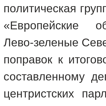
политическая груп
«Европейские о
Лево-зеленые Сев
поправок к итогов
составленному де
центристских пар