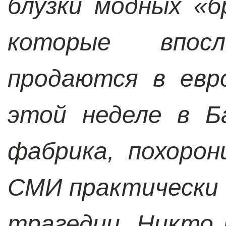
блузки модных «
которые впосл
продаются в евр
этой неделе в Б
фабрика, похорон
СМИ практически
трагедии. Никто