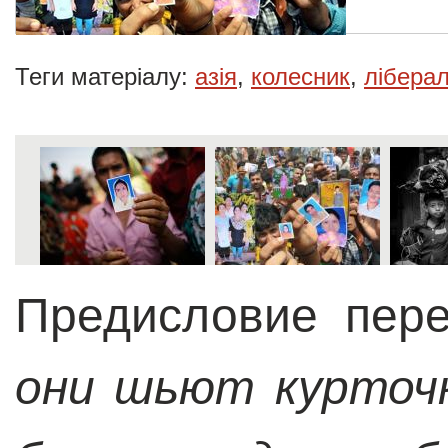
Теги матеріалу:
азія
,
колесник
,
ліберал
Предисловие пер
они шьют курточк