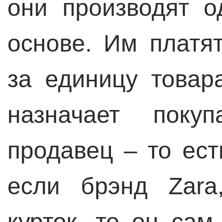
они производят о
основе. Им платя
за единицу товар
назначает поку
продавец – то ест
если брэнд Zara
курток, то он сам