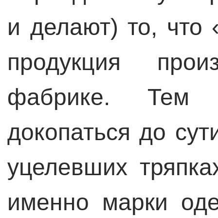
и делают) то, что
продукция прои
фабрике. Тем 
докопаться до сут
уцелевших тряпках
именно марки од