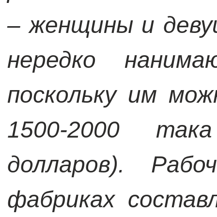
– женщины и деву
нередко наним
поскольку им мо
1500-2000 так
долларов). Раб
фабриках состав