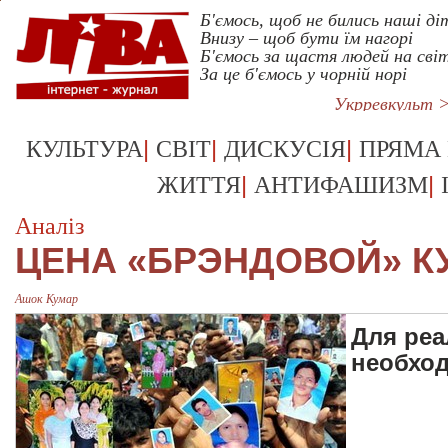
Б'ємось, щоб не бились наші ді
Внизу – щоб бути їм нагорі
Б'ємось за щастя людей на світ
За це б'ємось у чорній норі
Укрревкульт 
|
|
|
КУЛЬТУРА
СВІТ
ДИСКУСІЯ
ПРЯМА
|
|
ЖИТТЯ
АНТИФАШИЗМ
Аналіз
ЦЕНА «БРЭНДОВОЙ» К
Ашок Кумар
Для реа
необхо