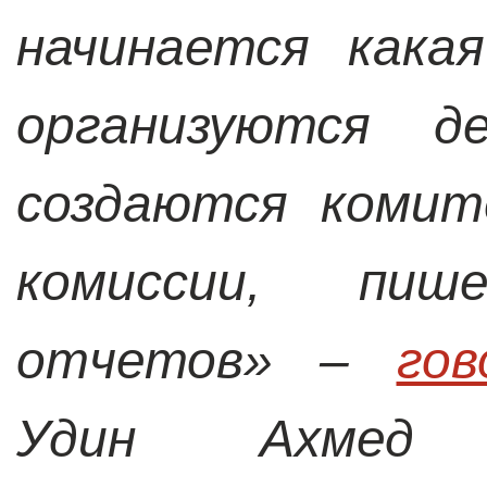
начинается кака
организуются д
создаются комит
комиссии, пиш
отчетов» –
го
Удин Ахмед