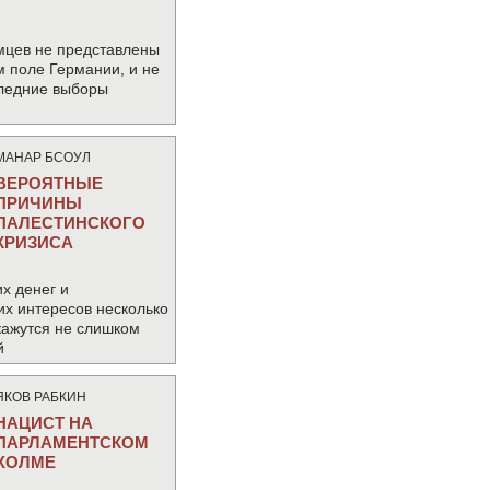
мцев не представлены
м поле Германии, и не
следние выборы
МАНАР БСОУЛ
ВЕРОЯТНЫЕ
ПРИЧИНЫ
ПАЛЕСТИНСКОГО
КРИЗИСА
х денег и
их интересов несколько
кажутся не слишком
й
ЯКОВ РАБКИН
НАЦИСТ НА
ПАРЛАМЕНТСКОМ
ХОЛМЕ