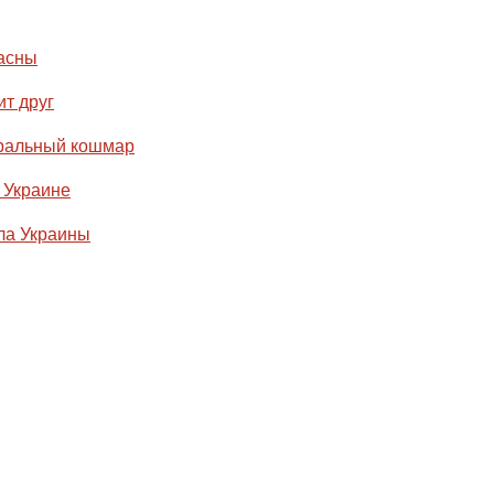
ласны
ит друг
еральный кошмар
 Украине
ла Украины