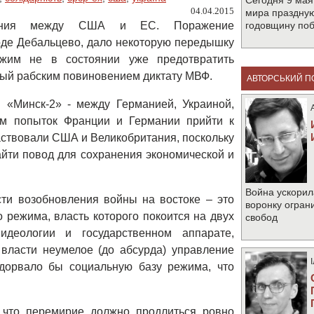
Сегодня 9 мая
04.04.2015
мира праздную
рения между США и ЕС. Поражение
годовщину по
оде Дебальцево, дало некоторую передышку
ежим не в состоянии уже предотвратить
ый рабским повиновением диктату МВФ.
АВТОРСЬКИЙ П
 «Минск-2» - между Германией, Украиной,
ом попыток Франции и Германии прийти к
аствовали США и Великобритания, поскольку
йти повод для сохранения экономической и
Война ускорил
ти возобновления войны на востоке – это
воронку огран
режима, власть которого покоится на двух
свобод
 идеологии и государственном аппарате,
власти неумелое (до абсурда) управление
одорвало бы социальную базу режима, что
, что перемирие должно продлиться ровно