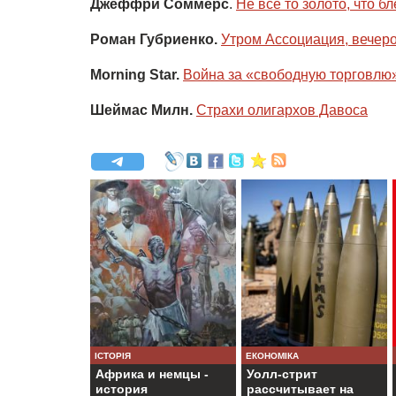
Джеффри Соммерс
.
Не всё то золото, что бл
Роман Губриенко.
Утром Ассоциация, вечер
Morning Star.
Война за «свободную торговлю
Шеймас Милн.
Страхи олигархов Давоса
ІСТОРІЯ
ЕКОНОМІКА
Африка и немцы -
Уолл-стрит
история
рассчитывает на