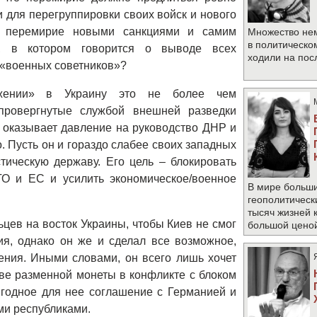
и для перегруппировки своих войск и нового
ть перемирие новыми санкциями и самим
Множество не
в политическо
й, в котором говорится о выводе всех
ходили на по
 «военных советников»?
жении» в Украину это не более чем
опровергнутые службой внешней разведки
н оказывает давление на руководство ДНР и
. Пусть он и гораздо слабее своих западных
тическую державу. Его цель – блокировать
О и ЕС и усилить экономическое/военное
В мире больши
геополитическ
тысяч жизней 
цев на восток Украины, чтобы Киев не смог
большой цено
я, однако он же и сделал все возможное,
ения. Иными словами, он всего лишь хочет
тве разменной монеты в конфликте с блоком
годное для нее соглашение с Германией и
ми республиками.