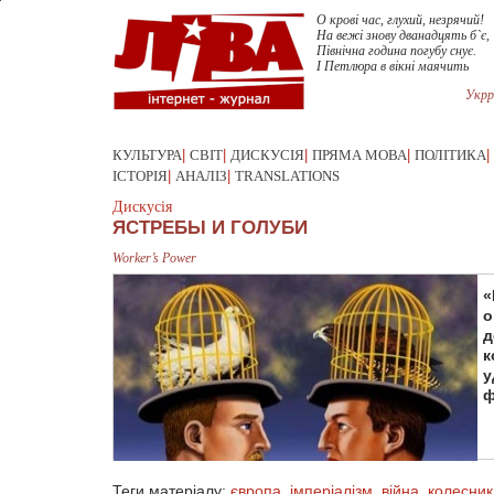
О крові час, глухий, незрячий!
На вежі знову дванадцять б`є,
Північна година погубу снує.
І Петлюра в вікні маячить
Укрр
КУЛЬТУРА
|
СВІТ
|
ДИСКУСІЯ
|
ПРЯМА МОВА
|
ПОЛІТИКА
|
ІСТОРІЯ
|
АНАЛІЗ
|
TRANSLATIONS
Дискусія
ЯСТРЕБЫ И ГОЛУБИ
Worker’s Power
«
о
д
к
у
ф
Теги матеріалу:
європа
,
імперіалізм
,
війна
,
колесник