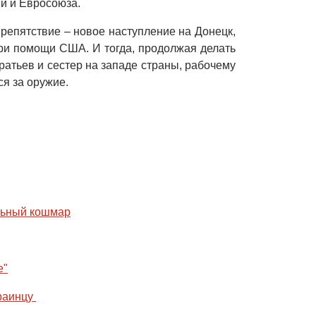
ии и Евросоюза.
препятствие – новое наступление на Донецк,
ри помощи США. И тогда, продолжая делать
ратьев и сестер на западе страны, рабочему
ся за оружие.
льный кошмар
е"
раинцу 