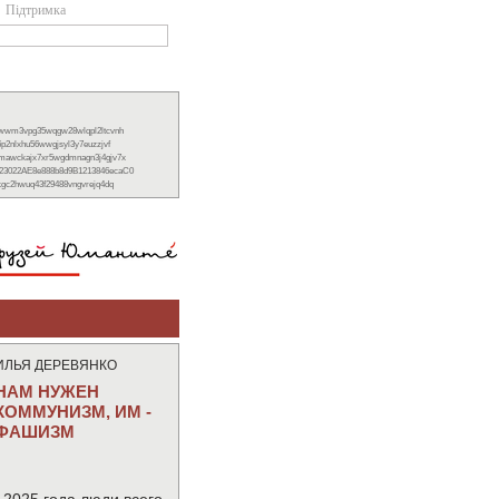
Підтримка
xwwm3vpg35wqgw28wlqpl2ltcvnh
6p2nlxhu56wwgjsyl3y7euzzjvf
nmawckajx7xr5wgdmnagn3j4gjv7x
23022AE8e888b8d9B1213846ecaC0
ckgc2hwuq43f29488vngvrejq4dq
ИЛЬЯ ДЕРЕВЯНКО
НАМ НУЖЕН
КОММУНИЗМ, ИМ -
ФАШИЗМ