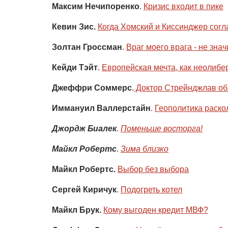
Максим Нечипоренко
.
Кризис входит в пике
Кевин Зис.
Когда Хомский и Киссинджер сог
Золтан Гроссман
.
Враг моего врага - не знач
Кейди Тэйт
.
Европейская мечта, как неолиб
Джеффри Соммерс
.
 Доктор Стрейнджлав об
Иммануил Валлерстайн
.
Геополитика раско
Джордж Биалек
.
Поменьше восторга!
Майкл Робертс
.
Зима близко
Майкл Робертс.
Выбор без выбора
Сергей Киричук
.
Подогреть котел
Майкл Брук.
Кому выгоден кредит МВФ?