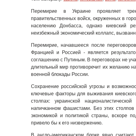
Перемирие в Украине проявляет т
правительственных войск, окруженных в гор
населению Донбасса, однако киевский р
неизбежный экономический коллапс, вызванн
Перемирие, начавшееся после переговоров
Францией и Россией - является результат
соглашению с Путиным. В переговорах не уч
длительный мир противоречит их желанию на
военной блокады России.
Сохранение российской угрозы и возможнос
ключевые факторы для выживания киевского 
столпах: украинской националистической
напичканном фашистами. Без этих столпов 
экономикой и политикой страны, вскоре п
привело бы к его низвержению.
В англо-американском блоке явно считают