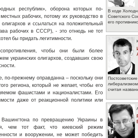
одных республик», оборона которых по-
В ходе Холодн
местных рабочих, потому их руководство в
Советского Со
его противник
 олигархов и ссылаться на положительный
ва рабочих в СССР), - это отнюдь не тот
хотел бы придать легитимности.
сопротивления, чтобы они были более
жем украинских олигархов, создавших свою
сности.
е, по-прежнему оправданна – поскольку они
Постсоветские
либерализмом 
го региона, который не желает, чтобы его
считая назван
вляемом фашистами и националистами. Его
имости даже от реакционной политики или
 Вашингтона по превращению Украины в
ая, чем тот факт, что киевский режим
енности и вооружении, не может победить