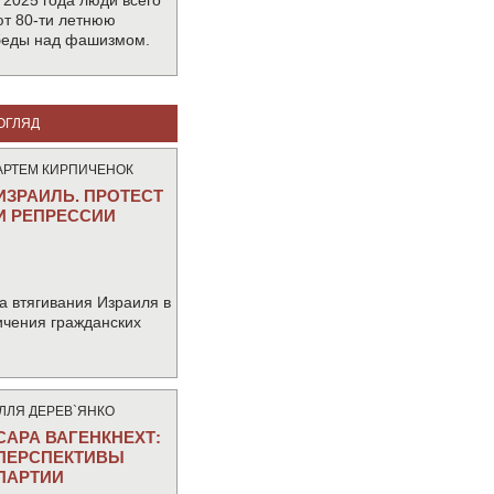
 2025 года люди всего
т 80-ти летнюю
беды над фашизмом.
ОГЛЯД
АРТЕМ КИРПИЧЕНОК
ИЗРАИЛЬ. ПРОТЕСТ
И РЕПРЕССИИ
а втягивания Израиля в
ичения гражданских
IЛЛЯ ДЕРЕВ`ЯНКО
САРА ВАГЕНКНЕХТ:
ПЕРСПЕКТИВЫ
ПАРТИИ