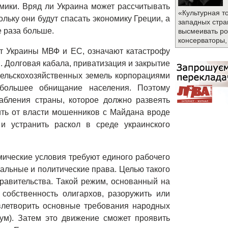
омики. Вряд ли Украина может рассчитывать
«Культурная т
ьку они будут спасать экономику Греции, а
западных стра
е раза больше.
высмеивать ро
консерваторы,
т Украины МВФ и ЕС, означают катастрофу
. Долговая кабала, приватизация и закрытие
сельскохозяйственных земель корпорациями
большее обнищание населения. Поэтому
абления страны, которое должно развеять
ить от власти мошенников с Майдана вроде
и устранить раскол в среде украинского
ические условия требуют единого рабочего
альные и политические права. Целью такого
равительства. Такой режим, основанный на
 собственность олигархов, разоружить или
влетворить основные требования народных
ум). Затем это движение сможет проявить