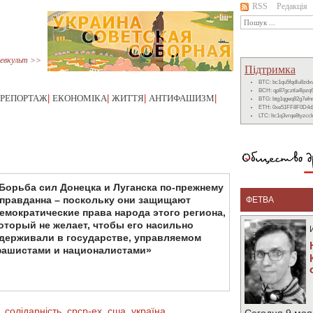
RSS
Редакція
евкульт >>
Підтримка
BTC: bc1qu5fqdlu8zd
BCH: qp87gcztla4lpzq
РЕПОРТАЖ
|
ЕКОНОМІКА
|
ЖИТТЯ
|
АНТИФАШИЗМ
|
BTG: btg1qgeq82g7ef
ETH: 0xe51FF8F0D4d
LTC: ltc1q3vrqe8tyzc
Борьба сил Донецка и Луганска по-прежнему
правданна – поскольку они защищают
ФЕТВА
емократические права народа этого региона,
оторый не желает, чтобы его насильно
держивали в государстве, управляемом
ашистами и националистами»
,
солідарність
,
срср-ex
,
сша
,
україна