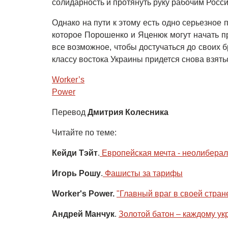
солидарность и протянуть руку рабочим Росс
Однако на пути к этому есть одно серьезное 
которое Порошенко и Яценюк могут начать п
все возможное, чтобы достучаться до своих б
классу востока Украины придется снова взять
Worker’s

Перевод
Дмитрия Колесника
Читайте по теме:
Кейди Тэйт
.
 Европейская мечта - неолибера
Игорь Рошу
.
 Фашисты за тарифы
Worker's Power.
"Главный враг в своей стран
Андрей Манчук
.
Золотой батон – каждому ук