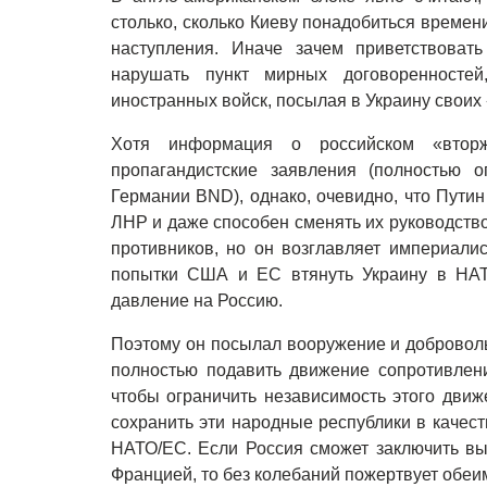
столько, сколько Киеву понадобиться времен
наступления. Иначе зачем приветствова
нарушать пункт мирных договоренносте
иностранных войск, посылая в Украину своих
Хотя информация о российском «втор
пропагандистские заявления (полностью 
Германии BND), однако, очевидно, что Пути
ЛНР и даже способен сменять их руководство
противников, но он возглавляет империалис
попытки США и ЕС втянуть Украину в НАТ
давление на Россию.
Поэтому он посылал вооружение и доброволь
полностью подавить движение сопротивлени
чтобы ограничить независимость этого движ
сохранить эти народные республики в качес
НАТО/ЕС. Если Россия сможет заключить вы
Францией, то без колебаний пожертвует обеи