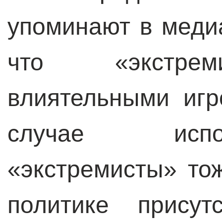
упоминают в медиа
что «экстрем
влиятельными игр
случае испо
«экстремисты» то
политике присут