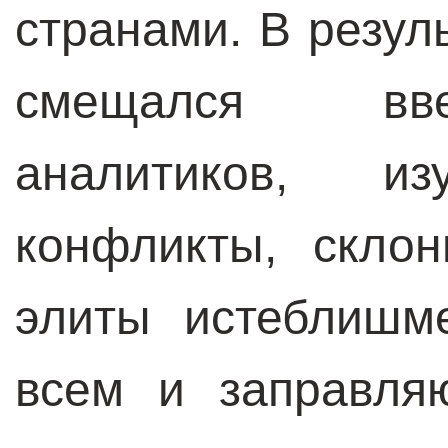
странами. В резул
смещался вве
аналитиков, и
конфликты, склон
элиты истеблишм
всем и заправля