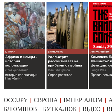
ІСТОРІЯ
ЕКОНОМІКА
АНТИФАШИЗМ
Африка и немцы -
Уолл-стрит
Комплекс Б
история
рассчитывает на
Фашисты: и
колонизации
прибыли от войны
функции, с
Намибии
Илья Деревянко
Илай Клифтон
Junge Welt
история колонизации
Спрос растет>>
Против ревиз
Намибии>>
|
|
|
OCCUPY
ЄВРОПА
ІМПЕРІАЛІЗМ
А
|
|
|
БЛЮМІНОВ
БУТКАЛЮК
ВІДЕО
В