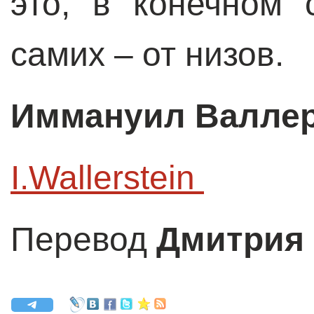
это, в конечном 
самих – от низов.
Иммануил Валле
I.Wallerstein 
Перевод
Дмитрия 