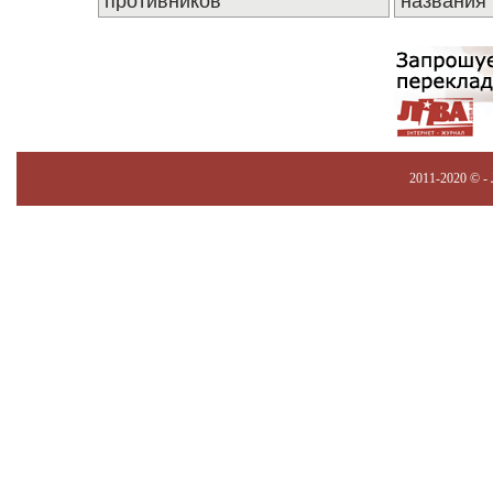
противников
названия
2011-2020 © -