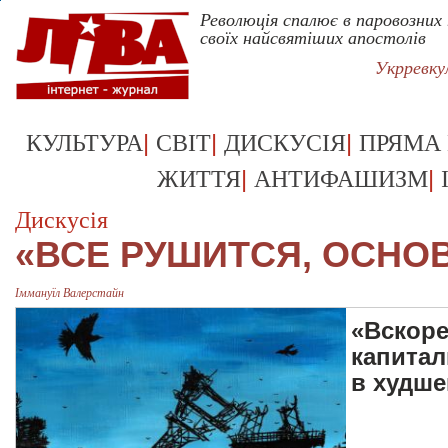
Революція спалює в паровозних
своїх найсвятіших апостолів
Укрревк
|
|
|
КУЛЬТУРА
СВІТ
ДИСКУСІЯ
ПРЯМА
|
|
ЖИТТЯ
АНТИФАШИЗМ
Дискусія
«ВСЕ РУШИТСЯ, ОСНО
Iммануїл Валерстайн
«Вскоре
капитал
в худше