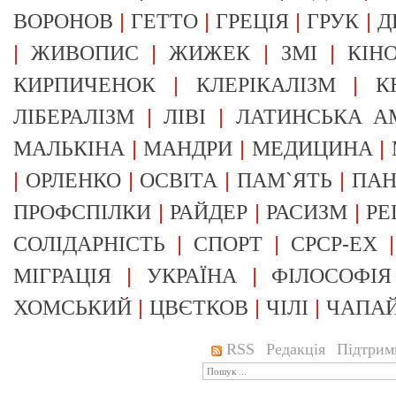
|
|
|
|
ВОРОНОВ
ГЕТТО
ГРЕЦІЯ
ГРУК
Д
|
|
|
|
ЖИВОПИС
ЖИЖЕК
ЗМІ
КІН
|
|
КИРПИЧЕНОК
КЛЕРІКАЛІЗМ
К
|
|
ЛІБЕРАЛІЗМ
ЛІВІ
ЛАТИНСЬКА А
|
|
|
МАЛЬКІНА
МАНДРИ
МЕДИЦИНА
|
|
|
|
ОРЛЕНКО
ОСВІТА
ПАМ`ЯТЬ
ПА
|
|
|
ПРОФСПІЛКИ
РАЙДЕР
РАСИЗМ
РЕ
|
|
СОЛІДАРНІСТЬ
СПОРТ
СРСР-EX
|
|
МІГРАЦІЯ
УКРАЇНА
ФІЛОСОФІЯ
|
|
|
ХОМСЬКИЙ
ЦВЄТКОВ
ЧІЛІ
ЧАПА
RSS
Редакція
Підтрим