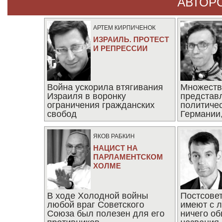
АВТОР
АРТЕМ КИРПИЧЕНОК
ИЗРАИЛЬ. ПРОТЕСТ
И РЕПРЕССИИ
Война ускорила втягивания
Множеств
Израиля в воронку
представ
ограничения гражданских
политиче
свобод
Германии,
последни
ЯКОВ РАБКИН
НАЦИСТ НА
ПАРЛАМЕНТСКОМ
ХОЛМЕ
В ходе Холодной войны
Постсове
любой враг Советского
имеют с 
Союза был полезен для его
ничего об