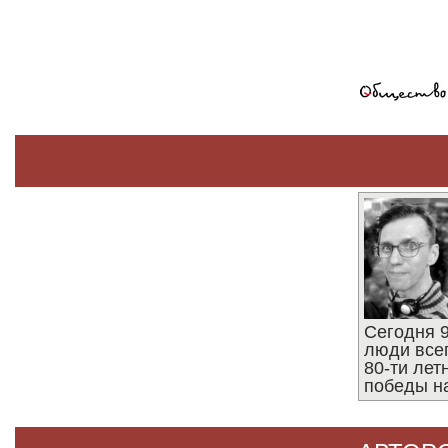
Сегодня 9
люди все
80-ти ле
победы н