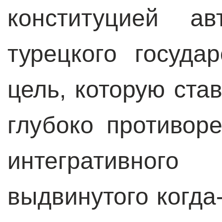
конституцией а
турецкого госуда
цель, которую ста
глубоко противор
интегративно
выдвинутого когд