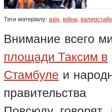
Теги матеріалу:
азія
,
війна
,
валерстай
Внимание всего м
площади Таксим в

Стамбуле
и народн
правительства
Повсюду говорят,