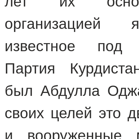
лет их основ
организацией я
известное под 
Партия Курдиста
был Абдулла Одж
своих целей это 
и вооруженные 