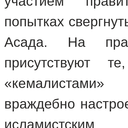
участием прави
попытках свергнут
Асада. На пра
присутствуют те
«кемалистами»
враждебно настро
исламистским