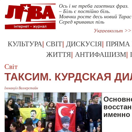
Ось і не треба газетних фраз.
– Біль є постійно біль.
Мовчки росте десь новий Тарас
Серед кривавих піль
Укрревкульт >>
|
|
|
КУЛЬТУРА
СВІТ
ДИСКУСІЯ
ПРЯМА
|
|
ЖИТТЯ
АНТИФАШИЗМ
Світ
ТАКСИМ. КУРДСКАЯ Д
Іммануїл Валлерстайн
Основн
восстан
именно