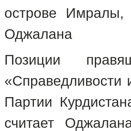
острове Имралы,
Оджалана
Позиции прав
«Справедливости 
Партии Курдистан
считает Оджалан