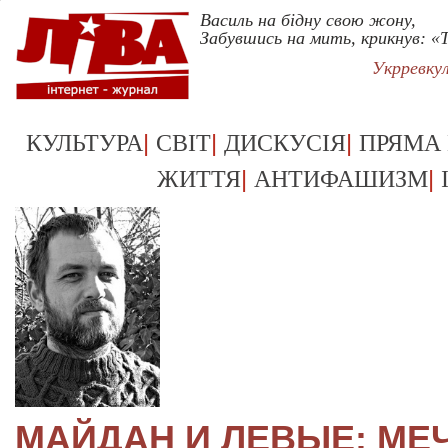
Василь на бідну свою жону,
Забувшись на мить, крикнув: «
Укрревку
|
|
|
КУЛЬТУРА
СВІТ
ДИСКУСІЯ
ПРЯМА
|
|
ЖИТТЯ
АНТИФАШИЗМ
МАЙДАН И ЛЕВЫЕ: МЕ