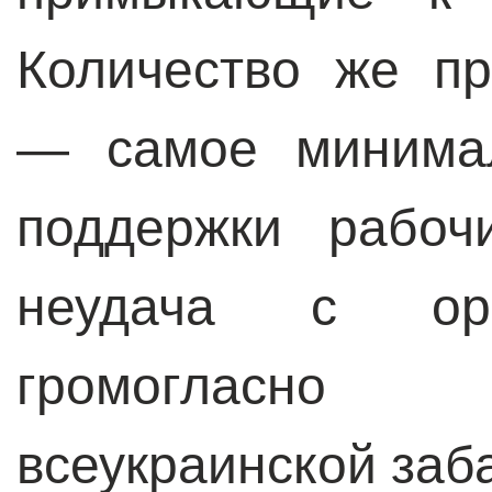
Количество же п
— самое минимал
поддержки рабоч
неудача с орг
громогласно
всеукраинской заб