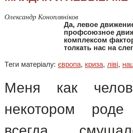
Олександр Конопляніков
Да, левое движение
профсоюзное движ
комплексом фактор
толкать нас на сле
Теги матеріалу:
європа
,
криза
,
ліві
,
на
Меня как челове
некотором роде 
всегда смущал