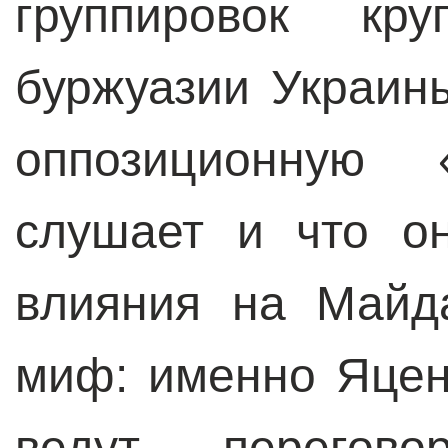
группировок кру
буржуазии Украины
оппозиционную 
слушает и что о
влияния на Майд
миф: именно Яцен
ведут перегов