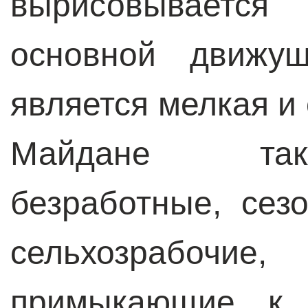
вырисовывается 
основной движущ
является мелкая и
Майдане так
безработные, сез
сельхозрабо
примыкающие к л