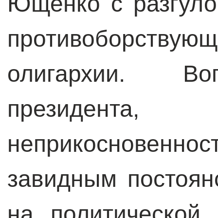
Ющенко с разгуло
противоборств
олигархии. Во
президента
неприкосновенност
завидным постоян
на политической