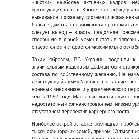
«чистки» наиболее активных кадров, не
критикующих власть. Кроме того, офицеры 
выживания, поскольку систематическая невы
больше думать о возможности прокормить се
следует вывод – власть продолжает рассма
способную в любой момент стать в оппозиц
опасается ее и старается максимально ослаби
Таким образом, ВС Украины подошли к 
значительным кадровым дефицитом и стойко
состава по собственному желанию. На нача
действующей армии Украины составляет всег
военных чиновников и управленческого перс
чем в 1992 году. Массовые увольнения с в
недостаточным финансированием, низким ур
отсутствием перспектив карьерного роста.
Наиболее острой остается жилищная проблема
тысяч офицерских семей, причем 13 тысяч из
Что касается денежного довольствия, то ря