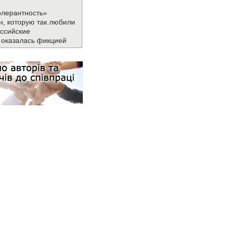
олерантность»
н, которую так любили
ссийские
 оказалась фикцией