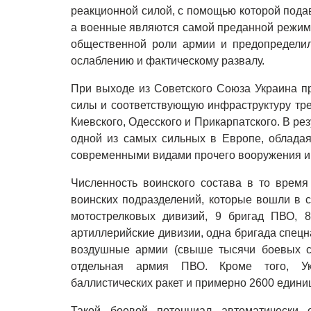
реакционной силой, с помощью которой под
а военные являются самой преданной режиму
общественной роли армии и предопределил
ослаблению и фактическому развалу.
При выходе из Советского Союза Украина 
силы и соответствующую инфраструктуру тре
Киевского, Одесского и Прикарпатского. В р
одной из самых сильных в Европе, облада
современными видами прочего вооружения и 
Численность воинского состава в то время
воинских подразделений, которые вошли в с
мотострелковых дивизий, 9 бригад ПВО, 8
артиллерийские дивизии, одна бригада спец
воздушные армии (свыше тысячи боевых са
отдельная армия ПВО. Кроме того, Ук
баллистических ракет и примерно 2600 единиц
Такой боевой потенциал автоматически 