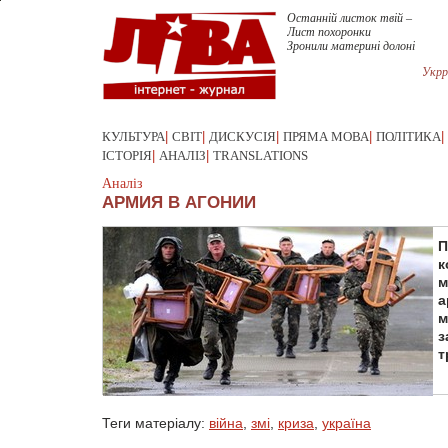
Останній листок твій –
Лист похоронки
Зронили материні долоні
Укрр
КУЛЬТУРА
|
СВІТ
|
ДИСКУСІЯ
|
ПРЯМА МОВА
|
ПОЛІТИКА
|
ІСТОРІЯ
|
АНАЛІЗ
|
TRANSLATIONS
Аналіз
АРМИЯ В АГОНИИ
П
к
м
а
м
з
т
Теги матеріалу:
війна
,
змі
,
криза
,
україна