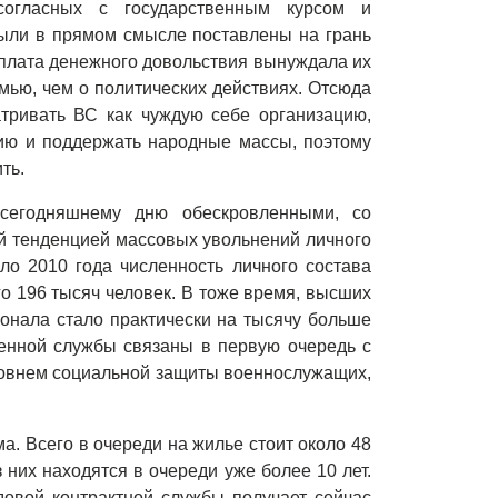
согласных с государственным курсом и
были в прямом смысле поставлены на грань
плата денежного довольствия вынуждала их
мью, чем о политических действиях. Отсюда
тривать ВС как чуждую себе организацию,
ию и поддержать народные массы, поэтому
ть.
сегодняшнему дню обескровленными, со
й тенденцией массовых увольнений личного
ло 2010 года численность личного состава
о 196 тысяч человек. В тоже время, высших
онала стало практически на тысячу больше
оенной службы связаны в первую очередь с
овнем социальной защиты военнослужащих,
. Всего в очереди на жилье стоит около 48
 них находятся в очереди уже более 10 лет.
довой контрактной службы получает сейчас