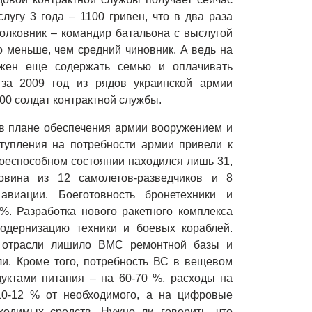
угу 3 года – 1100 гривен, что в два раза
олковник – командир батальона с выслугой
го меньше, чем средний чиновник. А ведь на
жен еще содержать семью и оплачивать
 за 2009 год из рядов украинской армии
000 солдат контрактной службы.
в плане обеспечения армии вооружением и
тупления на потребности армии привели к
 боеспособном состоянии находился лишь 31,
овина из 12 самолетов-разведчиков и 8
виации. Боеготовность бронетехники и
%. Разработка нового ракетного комплекса
модернизацию техники и боевых кораблей.
й отрасли лишило ВМС ремонтной базы и
и. Кроме того, потребность ВС в вещевом
уктами питания – на 60-70 %, расходы на
10-12 % от необходимого, а на цифровые
одимых средств. Нужно ли говорить, что