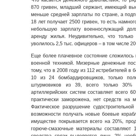
870 гривен, младший сержант, имеющий высл
меньше средней зарплаты по стране, а подп
18 лет получает 2500 гривен, то есть намно
небольшую зарплату военнослужащий дол
аренду жилья. Неудивительно, что только
уволилось 2,5 тыс. офицеров – в том числе 2
Еще более плачевное состояние сложилось 
военной техникой. Мизерные денежные пос
тому, что в 2008 году из 112 истребителей в
10 из 24 бомбардировщиков, только пол
штурмовиков из 39, всего только 30% а
артиллерийских систем составляет всего 60
практически заморожена, нет средств на 
Фактическое разрушение судостроительно
возможности получать новые боевые корабл
имуществе покрывается всего на 20%, прод
горюче-смазочные материалы составляют 
средства связи выделяется лишь 2% необх