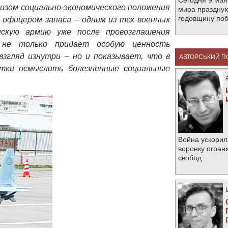
Сегодня 9 мая
лизом социально-экономического положения
мира праздную
годовщину по
 офицером запаса – одним из тех военных
нскую армию уже после провозглашения
не только придает особую ценность
згляд изнутри – но и показывает, что в
АВТОРСЬКИЙ П
тки осмыслить болезненные социальные
Война ускорил
воронку огран
свобод