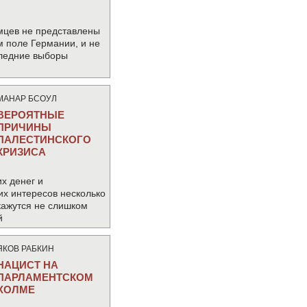
мцев не представлены
м поле Германии, и не
следние выборы
МАНАР БСОУЛ
ВЕРОЯТНЫЕ
ПРИЧИНЫ
ПАЛЕСТИНСКОГО
КРИЗИСА
х денег и
их интересов несколько
кажутся не слишком
й
ЯКОВ РАБКИН
НАЦИСТ НА
ПАРЛАМЕНТСКОМ
ХОЛМЕ