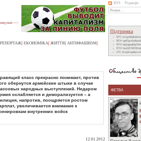
RSS
Редакція
евкульт >>
Підтримка
BTC: bc1qu5fqdlu8zd
BCH: qp87gcztla4lpzq
РЕПОРТАЖ
|
ЕКОНОМІКА
|
ЖИТТЯ
|
АНТИФАШИЗМ
|
BTG: btg1qgeq82g7ef
ETH: 0xe51FF8F0D4d
LTC: ltc1q3vrqe8tyzc
равящий класс прекрасно понимает, против
ого обернутся армейские штыки в случае
ассовых народных выступлений. Недаром
ФЕТВА
рмия ослабляется и деморализуется – а
илиция, напротив, поощряется ростом
арплат, увеличивается внимание к
ренировкам внутренних войск
12.01.2012