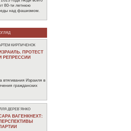
 2025 года люди всего
т 80-ти летнюю
беды над фашизмом.
ОГЛЯД
АРТЕМ КИРПИЧЕНОК
ИЗРАИЛЬ. ПРОТЕСТ
И РЕПРЕССИИ
а втягивания Израиля в
ичения гражданских
IЛЛЯ ДЕРЕВ`ЯНКО
САРА ВАГЕНКНЕХТ:
ПЕРСПЕКТИВЫ
ПАРТИИ