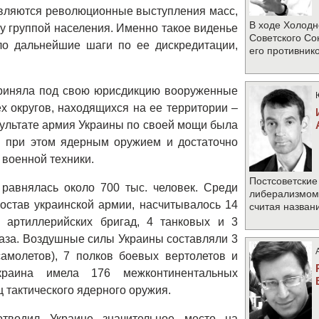
авляются революционные выступления масс,
В ходе Холодн
 группой населения. Именно такое виденье
Советского Со
о дальнейшие шаги по ее дискредитации,
его противник
приняла под свою юрисдикцию вооруженные
х округов, находящихся на ее территории –
езультате армия Украины по своей мощи была
я при этом ядерным оружием и достаточно
военной техники.
Постсоветские
 равнялась около 700 тыс. человек. Среди
либерализмом 
остав украинской армии, насчитывалось 14
считая назван
 артиллерийских бригад, 4 танковых и 3
наза. Воздушные силы Украины составляли 3
молетов), 7 полков боевых вертолетов и
раина имела 176 межконтинентальных
 тактического ядерного оружия.
отводил Украине значительное место на