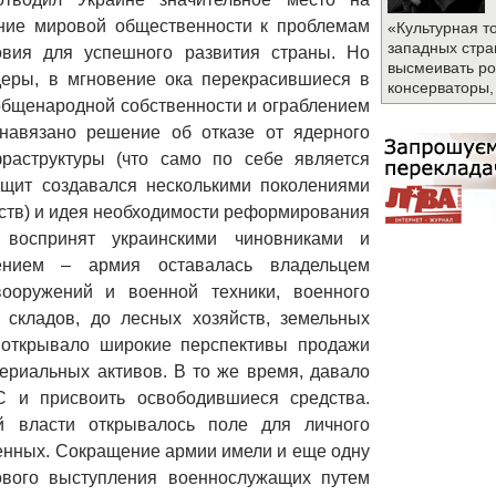
ние мировой общественности к проблемам
«Культурная т
западных стра
вия для успешного развития страны. Но
высмеивать ро
еры, в мгновение ока перекрасившиеся в
консерваторы,
общенародной собственности и ограблением
 навязано решение об отказе от ядерного
аструктуры (что само по себе является
 щит создавался несколькими поколениями
дств) и идея необходимости реформирования
воспринят украинскими чиновниками и
ением – армия оставалась владельцем
вооружений и военной техники, военного
складов, до лесных хозяйств, земельных
 открывало широкие перспективы продажи
ериальных активов. В то же время, давало
С и присвоить освободившиеся средства.
й власти открывалось поле для личного
оенных. Сокращение армии имели и еще одну
ового выступления военнослужащих путем