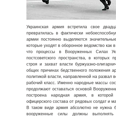
Украинская армия встретила свое двадц
превратилась в фактически небоеспособн
армии постоянно выделяются значительные
которые уходят в оборонное ведомство как в
что процессы в Вооруженных Силах Ук
постсоветского пространства, в которых п
строя и захват власти буржуазно-олигархи
общих причинах бедственного положения ар
политикой власти, направленной на развал вс
рабочий класс. Именно народные массы со
продолжают оставаться основой Вооруженн
построена народная армия, в которой о
офицерского состава от рядовых солдат и м
В таком виде армия абсолютно не нужна б
вооруженные силы должны выполнять 