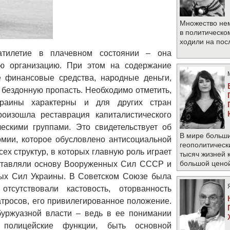
Множество не
в политическо
ходили на по
атилетие в плачевном состоянии – она
ую организацию. При этом на содержание
 финансовые средства, народные деньги,
 бездонную пропасть. Необходимо отметить,
раины характерны и для других стран
роизошла реставрация капиталистического
ческими группами. Это свидетельствует об
В мире больши
мии, которое обусловлено антисоциальной
геополитическ
ех структур, в которых главную роль играет
тысяч жизней 
большой цено
ставляли основу Вооруженных Сил СССР и
ых Сил Украины. В Советском Союзе была
тсутствовали кастовость, оторванность
атросов, его привилегированное положение.
уржуазной власти – ведь в ее понимании
полицейские функции, быть основной