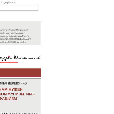
Підтримка
xwwm3vpg35wqgw28wlqpl2ltcvnh
6p2nlxhu56wwgjsyl3y7euzzjvf
nmawckajx7xr5wgdmnagn3j4gjv7x
23022AE8e888b8d9B1213846ecaC0
ckgc2hwuq43f29488vngvrejq4dq
ИЛЬЯ ДЕРЕВЯНКО
НАМ НУЖЕН
КОММУНИЗМ, ИМ -
ФАШИЗМ