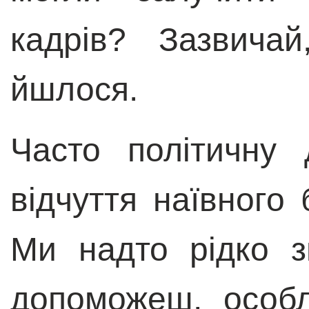
кадрів? Зазвича
йшлося.
Часто політичну 
відчуття наївного 
Ми надто рідко з
допоможеш, особ