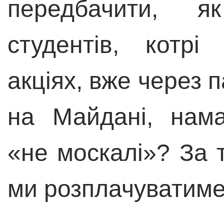
передбачити, я
студентів, котр
акціях, вже через 
на Майдані, нам
«не москалі»? За 
ми розплачуватимем