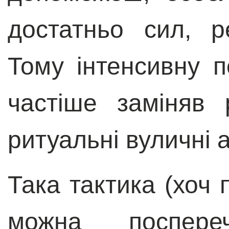
достатньо сил, р
Тому інтенсивну п
частіше заміняв 
ритуальні вуличні а
Така тактика (хоч п
можна поспере