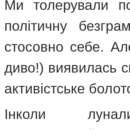
Ми толерували по
політичну безгра
стосовно себе. Але
диво!) виявилась 
активістське болот
Інколи лун