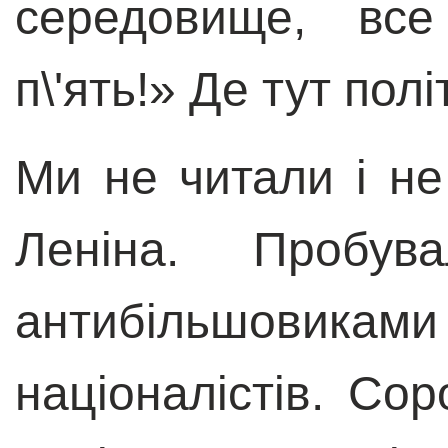
середовище, все
п\'ять!» Де тут по
Ми не читали і не
Леніна. Пробув
антибільшов
націоналістів. Со