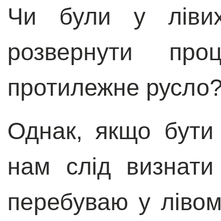
Чи були у ліви
розвернути про
протилежне русло? 
Однак, якщо бути
нам слід визнати
перебуваю у лівом