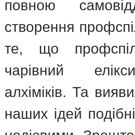
повною самові
створення профспі
те, що профспі
чарівний елікси
алхіміків. Та вияв
наших ідей подібні