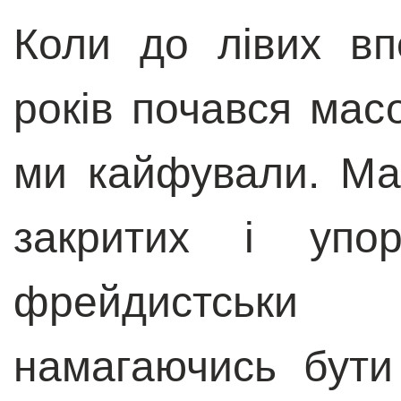
Коли до лівих в
років почався мас
ми кайфували. Ма
закритих і упо
фрейдистськи 
намагаючись бут