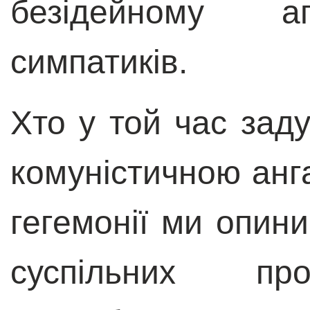
безідейному ап
симпатиків.
Хто у той час заду
комуністичною анга
гегемонії ми опин
суспільних п