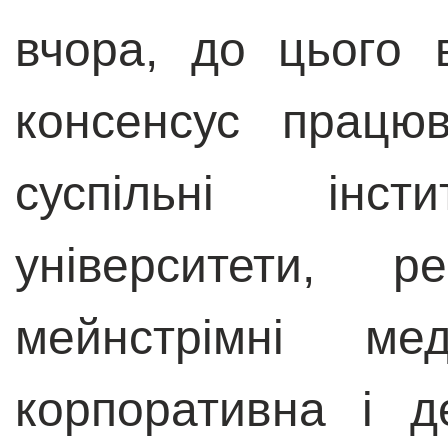
вчора, до цього
консенсус працю
суспільні ін
університети, ре
мейнстрімні мед
корпоративна і д