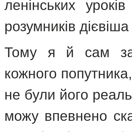
ленінських урокі
розумників дієвіша 
Тому я й сам за
кожного попутника,
не були його реаль
можу впевнено ска