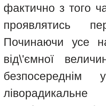
фактично з того ча
проявлятись пе
Починаючи усе н
від\'ємної велич
безпосереднім 
ліворадикальне