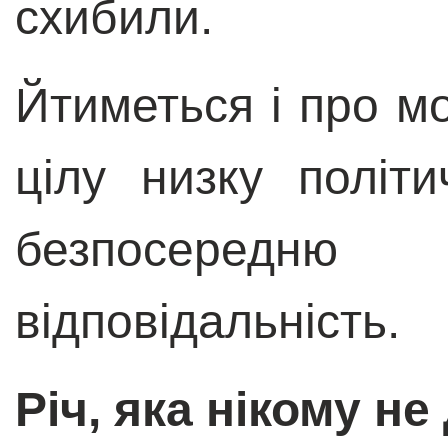
схибили.
Йтиметься і про мо
цілу низку політ
безпосеред
відповідальність.
Річ, яка нікому н