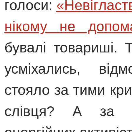
голоси:
«Невігластв
нікому не допом
бувалі товариші. 
усміхались, від
стояло за тими кри
слівця? А за 