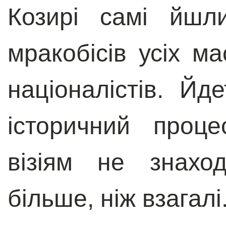
Козирі самі йшл
мракобісів усіх м
націоналістів. Йд
історичний проце
візіям не знахо
більше, ніж взагалі