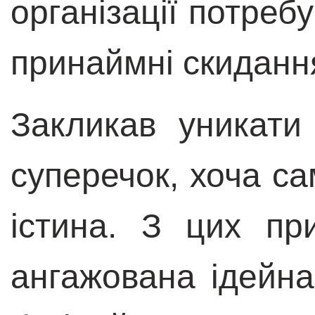
організації потреб
принаймні скиданн
Закликав уникати
суперечок, хоча с
істина. З цих пр
ангажована ідейна