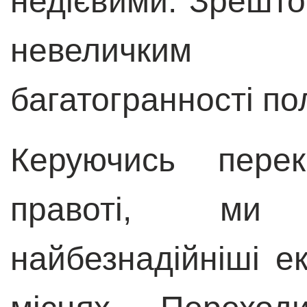
недієвими. Зрешто
невеличким 
багатогранності пол
Керуючись перек
правоті, ми 
найбезнадійніші е