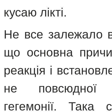
кусаю лікті.
Не все залежало в
що основна прич
реакція і встановл
не повсюдної пр
гегемонії. Така 