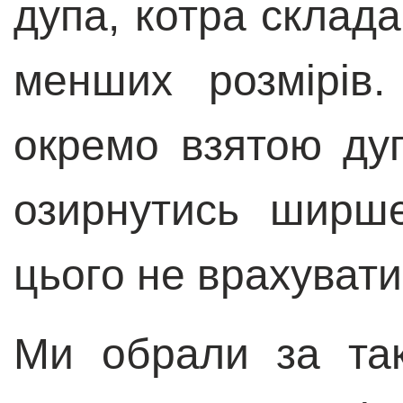
дупа, котра склада
менших розмірів
окремо взятою ду
озирнутись ширш
цього не врахуват
Ми обрали за так