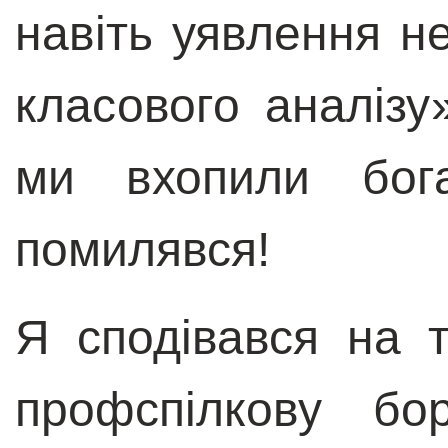
навіть уявлення н
класового аналізу
ми вхопили бог
помилявся!
Я сподівався на 
профспілкову бо