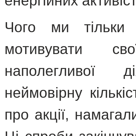
енергійних активіст
Чого ми тільки 
мотивувати св
наполегливої ді
неймовірну кількі
про акції, намагал