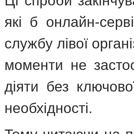
Ці спроби закінчу
які б онлайн-серв
службу лівої організ
моменти не засто
діяти без ключово
необхідності.