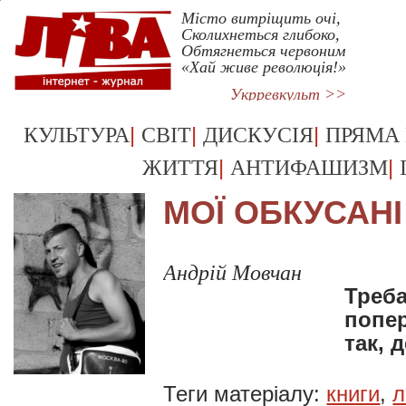
Місто витріщить очі,
Сколихнеться глибоко,
Обтягнеться червоним
«Хай живе революція!»
Укрревкульт >>
|
|
|
КУЛЬТУРА
СВІТ
ДИСКУСІЯ
ПРЯМА
|
|
ЖИТТЯ
АНТИФАШИЗМ
МОЇ ОБКУСАНІ 
Андрій Мовчан
Треба
попер
так, 
Теги матеріалу:
книги
,
л