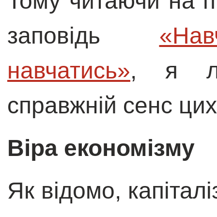
Тому читаючи на п
заповідь
«Нав
навчатись»
, я л
справжній сенс цих
Віра економізму
Як відомо, капітал