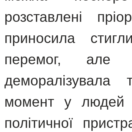
розставлені прі
приносила стигл
перемог, але
деморалізувала 
момент у людей 
політичної прист