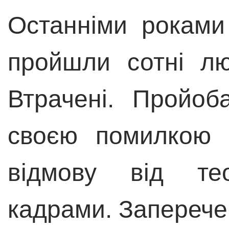
Останніми роками 
пройшли сотні л
Втрачені. Пройоб
своєю помилкою 
відмову від те
кадрами. Заперече