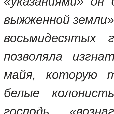
«указаниями» он
выжженной земли»
восьмидесятых 
позволяла изгна
майя, которую 
белые колонис
господь «возн