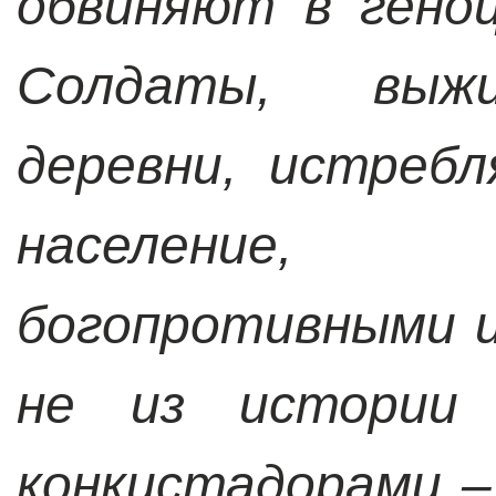
обвиняют в гено
Солдаты, выжи
деревни, истреб
население,
богопротивными 
не из истории 
конкистадорами –