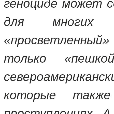
геноциде может с
для многих 
«просветленны
только «пешко
североамерикан
которые такж
преступлениях. А