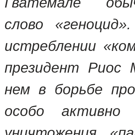
Гватемале обы
слово «геноцид»
истреблении «ко
президент Риос 
нем в борьбе пр
особо активно 
уничтожения «па