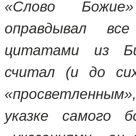
«Слово Божие
оправдывал все
цитатами из Б
считал (и до си
«просветленным»
указке самого б