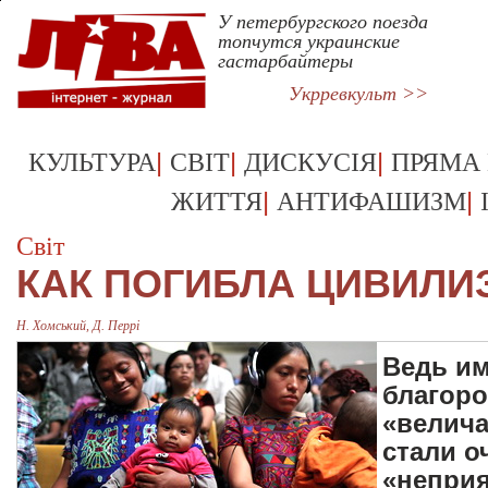
У петербургского поезда
топчутся украинские
Укрревкульт >>
|
|
|
КУЛЬТУРА
СВІТ
ДИСКУСІЯ
ПРЯМА
|
|
ЖИТТЯ
АНТИФАШИЗМ
Світ
КАК ПОГИБЛА ЦИВИЛИ
Н. Хомський, Д. Перрі
Ведь и
благоро
«велича
стали о
«неприя