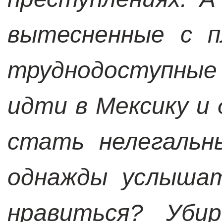
вытесненные с п
труднодоступны
идти в Мексику и
стать нелегальн
однажды услышат
нравиться? Уби