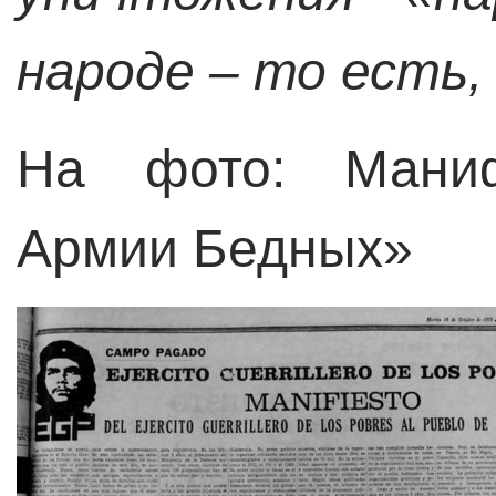
народе
–
то есть, 
На фото: Маниф
Армии Бедных»