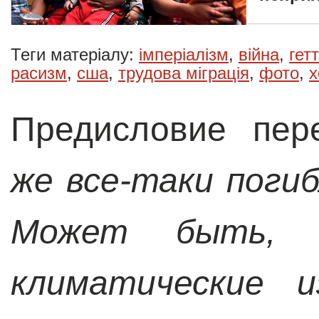
Теги матеріалу:
імперіалізм
,
війна
,
гет
расизм
,
сша
,
трудова міграція
,
фото
,
х
Предисловие пер
же все-таки поги
Может быть, 
климатические 