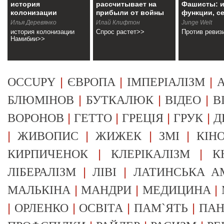
история
рассчитывает на
Фашисты: и
колонизации
прибыли от войны
функции, с
Намибии
Илья Деревянко
Илай Клифтон
Junge Welt
история колонизации
Спрос растет>>
Против ревиз
Намибии>>
|
|
|
OCCUPY
ЄВРОПА
ІМПЕРІАЛІЗМ
А
|
|
|
БЛЮМІНОВ
БУТКАЛЮК
ВІДЕО
В
|
|
|
|
ВОРОНОВ
ГЕТТО
ГРЕЦІЯ
ГРУК
Д
|
|
|
|
ЖИВОПИС
ЖИЖЕК
ЗМІ
КІН
|
|
КИРПИЧЕНОК
КЛЕРІКАЛІЗМ
К
|
|
ЛІБЕРАЛІЗМ
ЛІВІ
ЛАТИНСЬКА А
|
|
|
МАЛЬКІНА
МАНДРИ
МЕДИЦИНА
|
|
|
|
ОРЛЕНКО
ОСВІТА
ПАМ`ЯТЬ
ПА