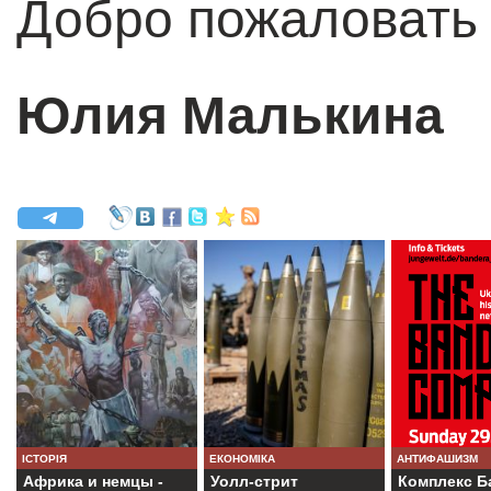
Добро пожаловать 
Юлия Малькина
ІСТОРІЯ
ЕКОНОМІКА
АНТИФАШИЗМ
Африка и немцы -
Уолл-стрит
Комплекс Б