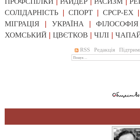
|
|
|
ПРОФСПІЛКИ
РАЙДЕР
РАСИЗМ
РЕ
|
|
СОЛІДАРНІСТЬ
СПОРТ
СРСР-EX
|
|
МІГРАЦІЯ
УКРАЇНА
ФІЛОСОФІЯ
|
|
|
ХОМСЬКИЙ
ЦВЄТКОВ
ЧІЛІ
ЧАПА
RSS
Редакція
Підтрим