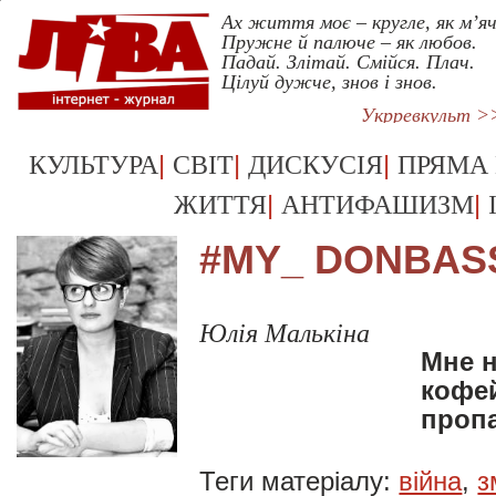
Ах життя моє – кругле, як м’яч
Пружне й палюче – як любов.
Падай. Злітай. Смійся. Плач.
Цілуй дужче, знов і знов.
Укрревкульт >
|
|
|
КУЛЬТУРА
СВІТ
ДИСКУСІЯ
ПРЯМА
|
|
ЖИТТЯ
АНТИФАШИЗМ
#MY_ DONBAS
Юлія Малькіна
Мне н
кофе
пропа
Теги матеріалу:
війна
,
з