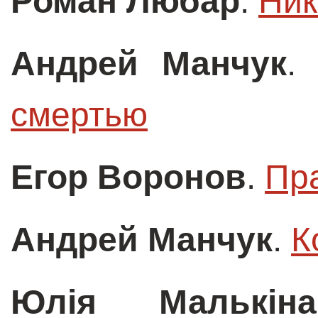
Роман Любар
.
Ник
Андрей Манчук
смертью
Егор Воронов
.
Пра
Андрей Манчук
.
К
Юлія Малькі