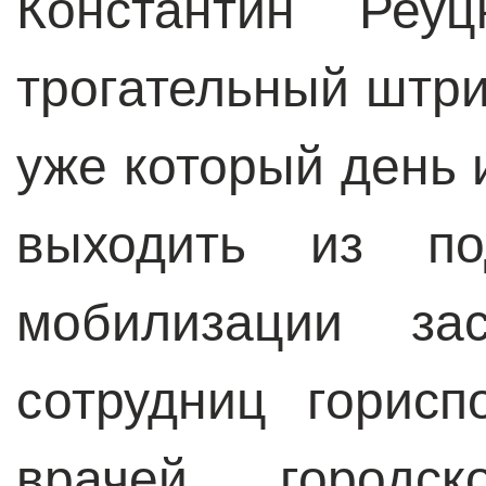
Константин Реу
трогательный штри
уже который день 
выходить из по
мобилизации зас
сотрудниц горис
врачей городс