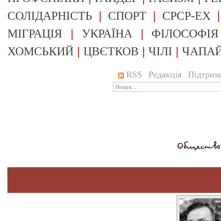
|
|
СОЛІДАРНІСТЬ
СПОРТ
СРСР-EX
|
|
МІГРАЦІЯ
УКРАЇНА
ФІЛОСОФІЯ
|
|
|
ХОМСЬКИЙ
ЦВЄТКОВ
ЧІЛІ
ЧАПА
RSS
Редакція
Підтрим