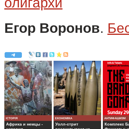
олигархи
Егор Воронов
.
Бе
ІСТОРІЯ
ЕКОНОМІКА
АНТИФАШИЗМ
Африка и немцы -
Уолл-стрит
Комплекс Б