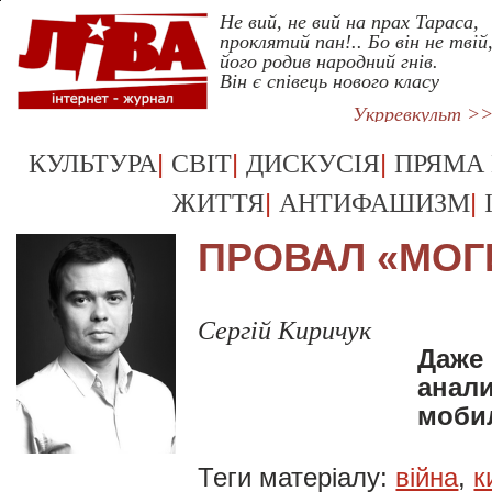
Не вий, не вий на прах Тараса,
проклятий пан!.. Бо він не твій
його родив народний гнів.
Він є співець нового класу
Укрревкульт >
|
|
|
КУЛЬТУРА
СВІТ
ДИСКУСІЯ
ПРЯМА
|
|
ЖИТТЯ
АНТИФАШИЗМ
ПРОВАЛ «МОГ
Сергій Киричук
Даже
анали
моби
Теги матеріалу:
війна
,
к