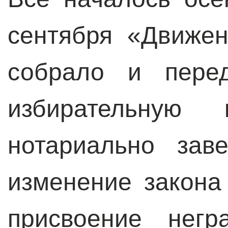
сентября «Движе
собрало и пере
избирательную
нотариально зав
изменение закона
присвоение негр