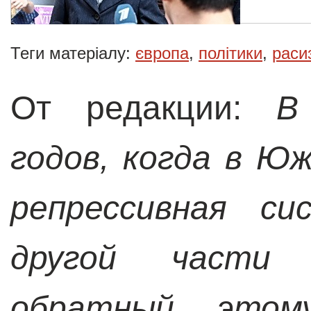
Теги матеріалу:
європа
,
політики
,
раси
От редакции:
В
годов, когда в Ю
репрессивная си
другой части 
обратный этому