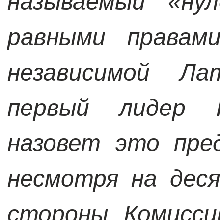
называемый
«
ну
равными правам
независимой Ла
первый лидер 
назовет это пре
несмотря на дес
стороны Комисс