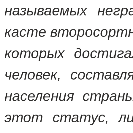
называемых негр
касте второсортн
которых достига
человек, состав
населения стран
этот статус, ли