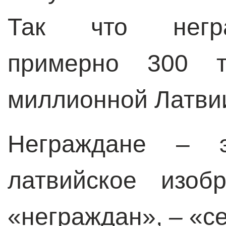
Так что негра
примерно 300 
миллионной Латвии
Неграждане – э
латвийское изоб
«неграждан»,
–
«се