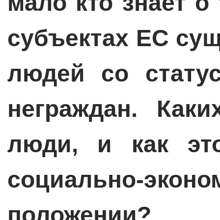
мало кто знает о
субъектах ЕС су
людей со стату
неграждан. Как
люди, и как эт
социально-эконо
положении?