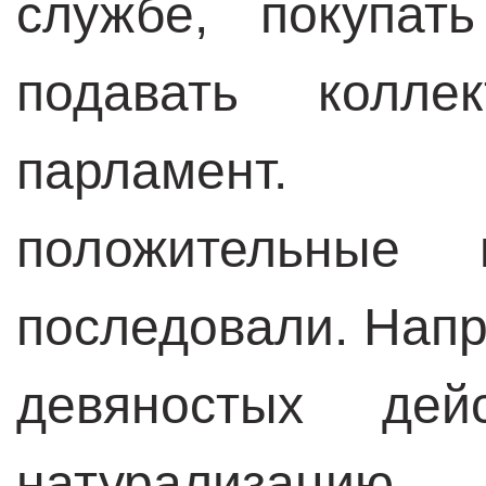
службе, покупат
подавать колле
парламент. 
положительные
последовали. Напр
девяностых дей
натурализаци