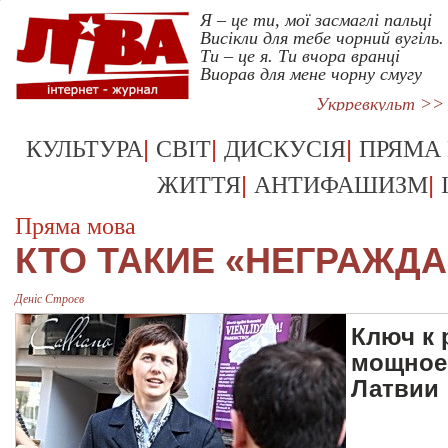
Я – це ти, мої засмаглі пальці
Висікли для тебе чорний вугіль.
Ти – це я. Ти вчора вранці
Виорав для мене чорну смугу
Укрревкульт >>
|
|
|
КУЛЬТУРА
СВІТ
ДИСКУСІЯ
ПРЯМА
|
|
ЖИТТЯ
АНТИФАШИЗМ
Пряма мова
КТО ТАКИЕ «НЕГРАЖДА
Деніс Строєв
Ключ к 
мощное 
Латвии