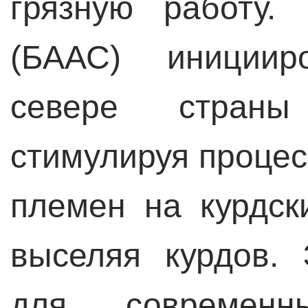
грязную работу.
(БААС) инициир
севере страны
стимулируя процес
племен на курдск
выселяя курдов.
для современны