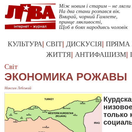
Між новим і старим – не лягли
На два стани розпався вік.
Вмирай, чорний Гамлете,
принце лякливості,
Щоб в боях народивсь чоловік
Укрревк
|
|
|
КУЛЬТУРА
СВІТ
ДИСКУСІЯ
ПРЯМА
|
|
ЖИТТЯ
АНТИФАШИЗМ
Світ
ЭКОНОМИКА РОЖАВЫ
Максим Лебський
Курдск
низовое
только 
социал