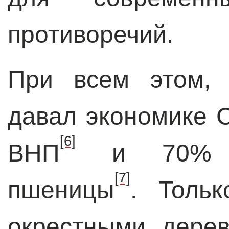
противоречий.
При всем этом, 
давал экономике 
[6]
ВНП
и 70% пр
[7]
пшеницы
. Толь
окрестными дере