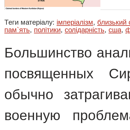
Теги матеріалу:
імперіалізм
,
близький 
пам`ять
,
політики
,
солідарність
,
сша
,
ф
Большинство анал
посвященных Сир
обычно затрагив
военную проблем