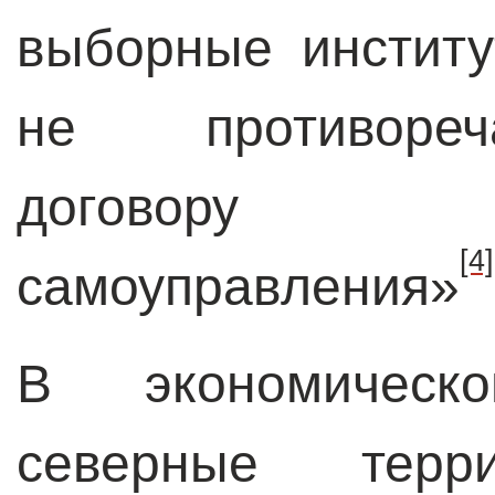
выборные институ
не противореч
договору де
[4]
самоуправления»
В экономическ
северные терри