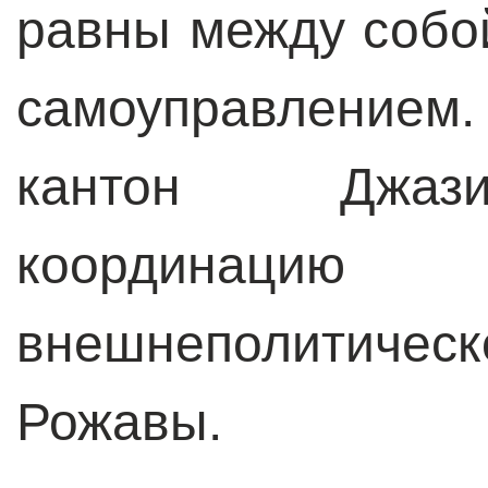
равны между собо
самоуправлени
кантон Джази
координац
внешнеполитиче
Рожавы.