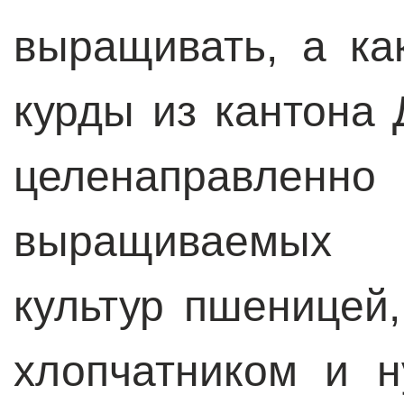
выращивать, а ка
курды из кантона
целенаправленн
выращиваемых се
культур пшеницей,
хлопчатником и н