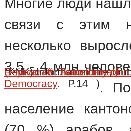
Многие люди нашл
связи с этим н
несколько выросл
3,5 - 4 млн челове
(KNK) Information File, p
Democracy
. P.14 )
. По
население кантон
(70 %) арабов, 