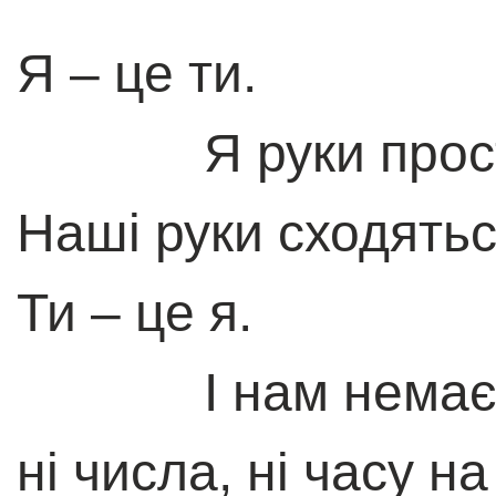
Я – це ти.
Я руки прост
Наші руки сходяться
Ти – це я.
І нам немає 
ні числа, ні часу на