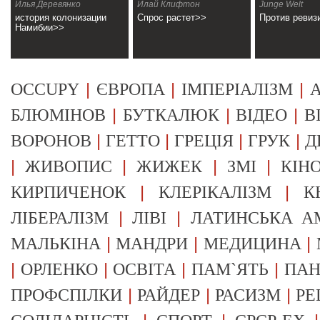
Намибии
Илья Деревянко
Илай Клифтон
Junge Welt
история колонизации
Спрос растет>>
Против ревиз
Намибии>>
|
|
|
OCCUPY
ЄВРОПА
ІМПЕРІАЛІЗМ
А
|
|
|
БЛЮМІНОВ
БУТКАЛЮК
ВІДЕО
В
|
|
|
|
ВОРОНОВ
ГЕТТО
ГРЕЦІЯ
ГРУК
Д
|
|
|
|
ЖИВОПИС
ЖИЖЕК
ЗМІ
КІН
|
|
КИРПИЧЕНОК
КЛЕРІКАЛІЗМ
К
|
|
ЛІБЕРАЛІЗМ
ЛІВІ
ЛАТИНСЬКА А
|
|
|
МАЛЬКІНА
МАНДРИ
МЕДИЦИНА
|
|
|
|
ОРЛЕНКО
ОСВІТА
ПАМ`ЯТЬ
ПА
|
|
|
ПРОФСПІЛКИ
РАЙДЕР
РАСИЗМ
РЕ