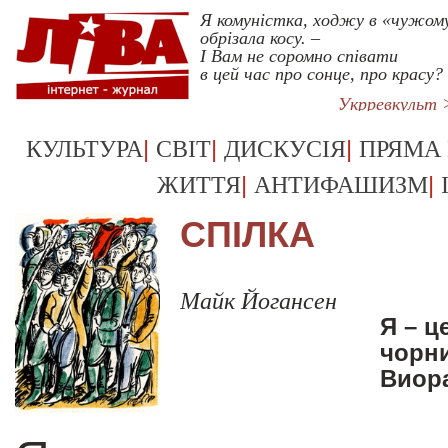
Я комуністка, ходжу в «чужом
обрізала косу. –
І Вам не соромно співати
в цей час про сонце, про красу?
Укрревкульт 
|
|
|
КУЛЬТУРА
СВІТ
ДИСКУСІЯ
ПРЯМА
|
|
ЖИТТЯ
АНТИФАШИЗМ
СПІЛКА
Майк Йогансен
Я – ц
чорни
Виора