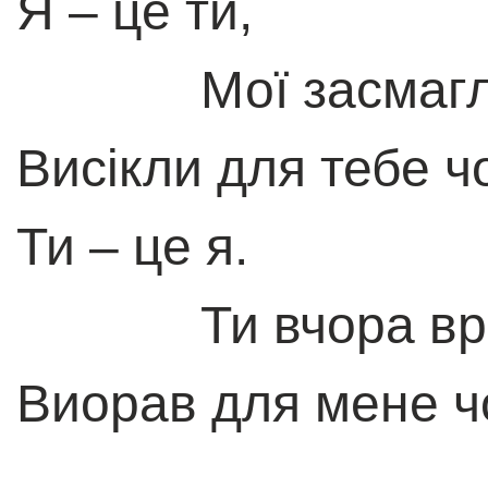
Я – це ти,
Мої засмаглі 
Висікли для тебе ч
Ти – це я.
Ти вчора вра
Виорав для мене ч