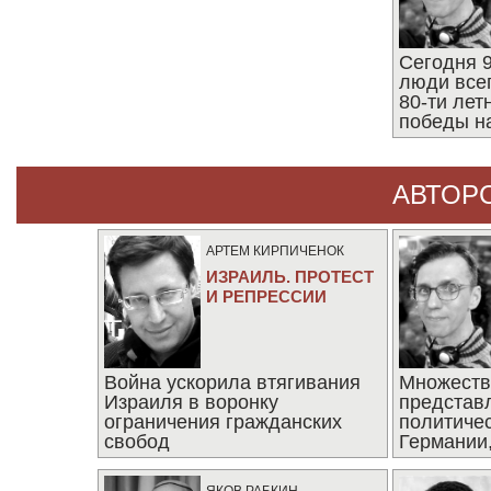
Сегодня 9
люди все
80-ти ле
победы н
АВТОР
АРТЕМ КИРПИЧЕНОК
ИЗРАИЛЬ. ПРОТЕСТ
И РЕПРЕССИИ
Война ускорила втягивания
Множеств
Израиля в воронку
представ
ограничения гражданских
политиче
свобод
Германии,
последни