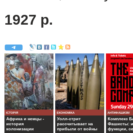
1927 р.
ІСТОРІЯ
ЕКОНОМІКА
АНТИФАШИЗМ
Африка и немцы -
Уолл-стрит
Комплекс Б
история
рассчитывает на
Фашисты: и
колонизации
прибыли от войны
функции, с