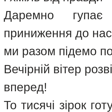
Даремно гупає
приниження до нас
ми разом підемо по
Вечірній вітер розв
вперед!
То тисячі зірок го