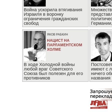
Война ускорила втягивания
Множеств
Израиля в воронку
представ
ограничения гражданских
политиче
свобод
Германии,
последни
ЯКОВ РАБКИН
НАЦИСТ НА
ПАРЛАМЕНТСКОМ
ХОЛМЕ
В ходе Холодной войны
Постсове
любой враг Советского
имеют с 
Союза был полезен для его
ничего об
противников
названия