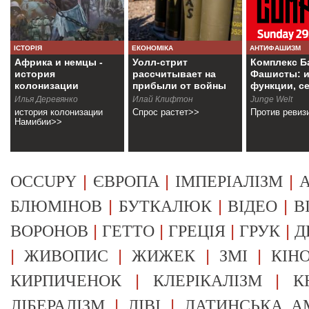
ІСТОРІЯ
ЕКОНОМІКА
АНТИФАШИЗМ
Африка и немцы -
Уолл-стрит
Комплекс Б
история
рассчитывает на
Фашисты: и
колонизации
прибыли от войны
функции, с
Намибии
Илья Деревянко
Илай Клифтон
Junge Welt
история колонизации
Спрос растет>>
Против ревиз
Намибии>>
|
|
|
OCCUPY
ЄВРОПА
ІМПЕРІАЛІЗМ
А
|
|
|
БЛЮМІНОВ
БУТКАЛЮК
ВІДЕО
В
|
|
|
|
ВОРОНОВ
ГЕТТО
ГРЕЦІЯ
ГРУК
Д
|
|
|
|
ЖИВОПИС
ЖИЖЕК
ЗМІ
КІН
|
|
КИРПИЧЕНОК
КЛЕРІКАЛІЗМ
К
|
|
ЛІБЕРАЛІЗМ
ЛІВІ
ЛАТИНСЬКА А