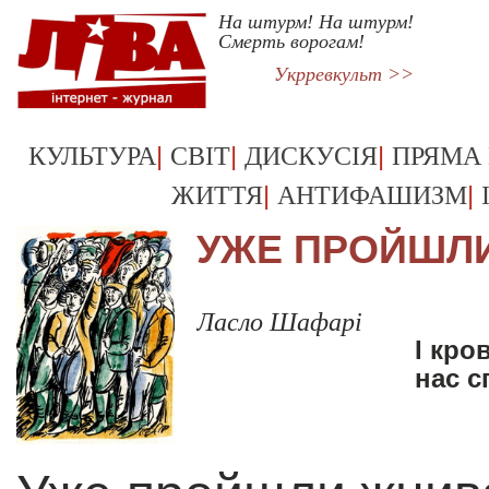
На штурм! На штурм!
Смерть ворогам!
Укрревкульт >>
|
|
|
КУЛЬТУРА
СВІТ
ДИСКУСІЯ
ПРЯМА
|
|
ЖИТТЯ
АНТИФАШИЗМ
УЖЕ ПРОЙШЛ
Ласло Шафарі
І кро
нас с