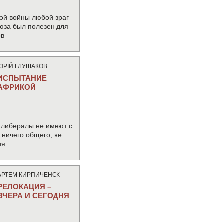
ой войны любой враг
юза был полезен для
ов
ЮРIЙ ГЛУШАКОВ
ИСПЫТАНИЕ
АФРИКОЙ
 либералы не имеют с
ничего общего, не
ия
АРТЕМ КИРПИЧЕНОК
РЕЛОКАЦИЯ –
ВЧЕРА И СЕГОДНЯ