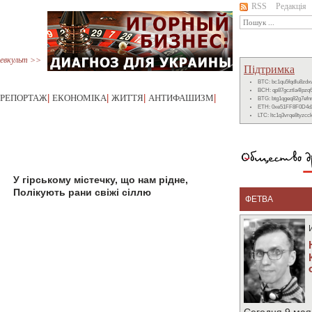
RSS
Редакція
евкульт >>
Підтримка
BTC: bc1qu5fqdlu8zd
BCH: qp87gcztla4lpzq
РЕПОРТАЖ
|
ЕКОНОМІКА
|
ЖИТТЯ
|
АНТИФАШИЗМ
|
BTG: btg1qgeq82g7ef
ETH: 0xe51FF8F0D4d
LTC: ltc1q3vrqe8tyzc
У гірському містечку, що нам рідне,
Полікують рани свіжі сіллю
ФЕТВА