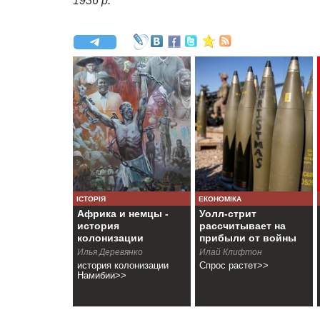
1936 р.
ІСТОРІЯ
ЕКОНОМІКА
Африка и немцы -
Уолл-стрит
история
рассчитывает на
колонизации
прибыли от войны
Намибии
Илья Деревянко
Илай Клифтон
история колонизации
Спрос растет>>
Намибии>>