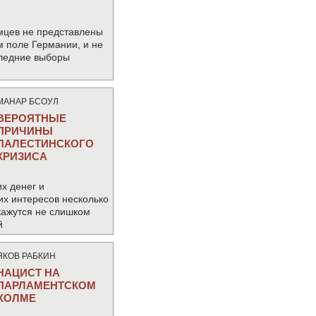
мцев не представлены
м поле Германии, и не
следние выборы
МАНАР БСОУЛ
ВЕРОЯТНЫЕ
ПРИЧИНЫ
ПАЛЕСТИНСКОГО
КРИЗИСА
х денег и
их интересов несколько
кажутся не слишком
й
ЯКОВ РАБКИН
НАЦИСТ НА
ПАРЛАМЕНТСКОМ
ХОЛМЕ