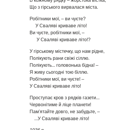
В кожному рядку – жорстока вістка,
Що з гірського вирвалася міста.
Робітники мої, – ви чуєте?
У Сваляві криваве літо!
Ви чуєте, робітники мої, –
У Сваляві криваве літо!?
У гірському містечку, що нам рідне,
Полікують рани свіжі сіллю.
Полікують... головонька бідна! –
Я живу сьогодні тою біллю.
Робітники мої, ви чуєте! –
У Сваляві криваве літо!
Проступає кров з рядків газети...
Червонітиме й ліце планети!
Пам'ятайте довго, не забудьте, –
...У Сваляві криваве літо!