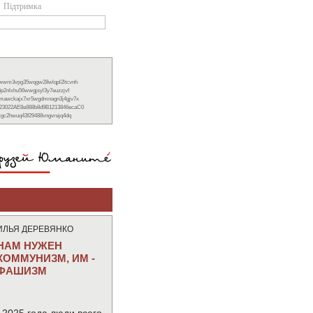
Підтримка
xwwm3vpg35wqgw28wlqpl2ltcvnh
6p2nlxhu56wwgjsyl3y7euzzjvf
nmawckajx7xr5wgdmnagn3j4gjv7x
23022AE8e888b8d9B1213846ecaC0
ckgc2hwuq43f29488vngvrejq4dq
ИЛЬЯ ДЕРЕВЯНКО
НАМ НУЖЕН
КОММУНИЗМ, ИМ -
ФАШИЗМ