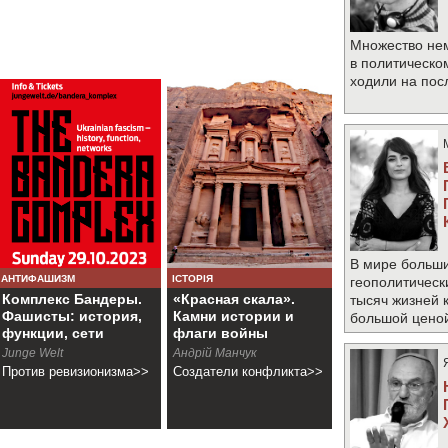
Множество не
в политическо
ходили на по
В мире больши
АНТИФАШИЗМ
ІСТОРІЯ
геополитическ
Комплекс Бандеры.
«Красная скала».
тысяч жизней 
Фашисты: история,
Камни истории и
большой цено
функции, сети
флаги войны
Junge Welt
Андрій Манчук
Против ревизионизма>>
Создатели конфликта>>