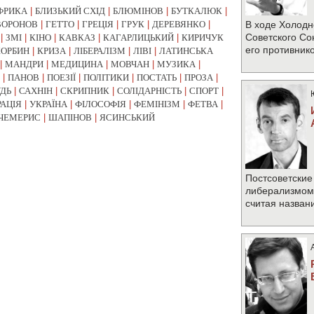
ФРИКА
|
БЛИЗЬКИЙ СХІД
|
БЛЮМІНОВ
|
БУТКАЛЮК
|
ВОРОНОВ
|
ГЕТТО
|
ГРЕЦІЯ
|
ГРУК
|
ДЕРЕВЯНКО
|
В ходе Холодн
Советского Со
|
ЗМІ
|
КІНО
|
КАВКАЗ
|
КАГАРЛИЦЬКИЙ
|
КИРИЧУК
его противник
КОРБИН
|
КРИЗА
|
ЛІБЕРАЛІЗМ
|
ЛІВІ
|
ЛАТИНСЬКА
|
МАНДРИ
|
МЕДИЦИНА
|
МОВЧАН
|
МУЗИКА
|
|
ПАНОВ
|
ПОЕЗІЇ
|
ПОЛІТИКИ
|
ПОСТАТЬ
|
ПРОЗА
|
УДЬ
|
САХНІН
|
СКРИПНИК
|
СОЛІДАРНІСТЬ
|
СПОРТ
|
РАЦІЯ
|
УКРАЇНА
|
ФІЛОСОФІЯ
|
ФЕМІНІЗМ
|
ФЕТВА
|
ЧЕМЕРИС
|
ШАПІНОВ
|
ЯСИНСЬКИЙ
Постсоветские
либерализмом 
считая назван