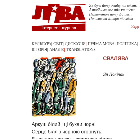
Як було йому двадцять шість
А тобі – всього тільки шість
Пістолетом йому фашист
Показав на Дніпро під міст
Укрр
КУЛЬТУРА
|
СВІТ
|
ДИСКУСІЯ
|
ПРЯМА МОВА
|
ПОЛІТИКА
|
ІСТОРІЯ
|
АНАЛІЗ
|
TRANSLATIONS
СВАЛЯВА
Ян Понічан
Аркуш білий і ці букви чорні
Серце біллю чорною огорнуть: