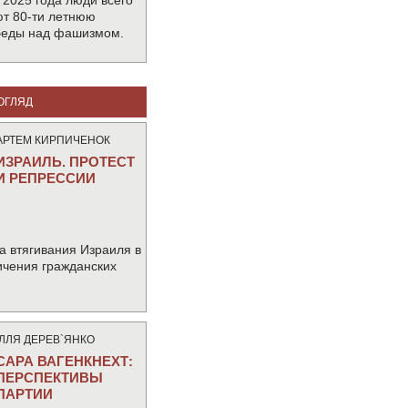
 2025 года люди всего
т 80-ти летнюю
беды над фашизмом.
ОГЛЯД
АРТЕМ КИРПИЧЕНОК
ИЗРАИЛЬ. ПРОТЕСТ
И РЕПРЕССИИ
а втягивания Израиля в
ичения гражданских
IЛЛЯ ДЕРЕВ`ЯНКО
САРА ВАГЕНКНЕХТ:
ПЕРСПЕКТИВЫ
ПАРТИИ