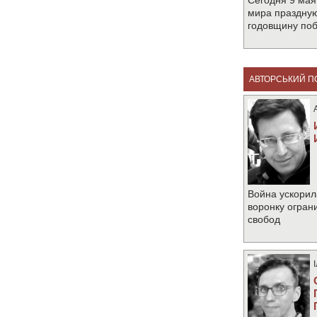
Сегодня 9 мая
мира праздную
годовщину по
АВТОРСЬКИЙ П
Война ускорил
воронку огран
свобод