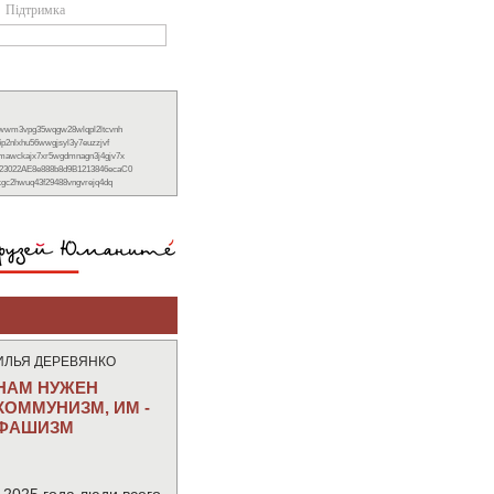
Підтримка
xwwm3vpg35wqgw28wlqpl2ltcvnh
6p2nlxhu56wwgjsyl3y7euzzjvf
nmawckajx7xr5wgdmnagn3j4gjv7x
23022AE8e888b8d9B1213846ecaC0
ckgc2hwuq43f29488vngvrejq4dq
ИЛЬЯ ДЕРЕВЯНКО
НАМ НУЖЕН
КОММУНИЗМ, ИМ -
ФАШИЗМ