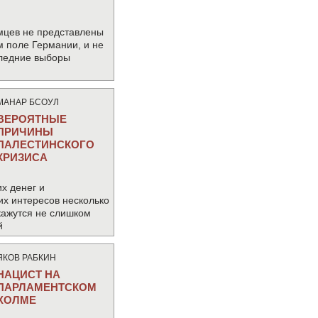
мцев не представлены
м поле Германии, и не
следние выборы
МАНАР БСОУЛ
ВЕРОЯТНЫЕ
ПРИЧИНЫ
ПАЛЕСТИНСКОГО
КРИЗИСА
х денег и
их интересов несколько
кажутся не слишком
й
ЯКОВ РАБКИН
НАЦИСТ НА
ПАРЛАМЕНТСКОМ
ХОЛМЕ