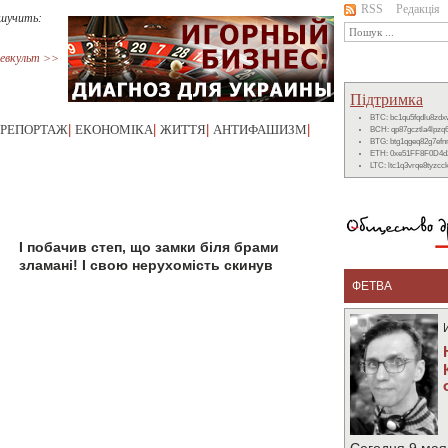
RSS
Редакція
ішучить:
евкульт >>
Підтримка
BTC: bc1qu5fqdlu8zd
РЕПОРТАЖ
|
ЕКОНОМІКА
|
ЖИТТЯ
|
АНТИФАШИЗМ
|
BCH: qp87gcztla4lpzq
BTG: btg1qgeq82g7ef
ETH: 0xe51FF8F0D4d
LTC: ltc1q3vrqe8tyzc
І побачив степ, що замки біля брами
зламані! І свою нерухомість скинув
ФЕТВА