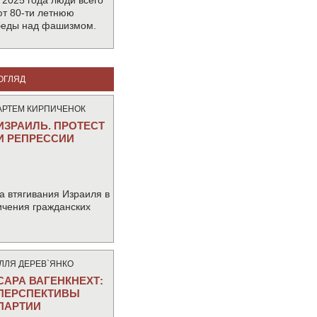
 2025 года люди всего
т 80-ти летнюю
беды над фашизмом.
ОГЛЯД
АРТЕМ КИРПИЧЕНОК
ИЗРАИЛЬ. ПРОТЕСТ
И РЕПРЕССИИ
а втягивания Израиля в
ичения гражданских
IЛЛЯ ДЕРЕВ`ЯНКО
САРА ВАГЕНКНЕХТ:
ПЕРСПЕКТИВЫ
ПАРТИИ