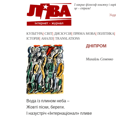
І закриє філософ книжку і зар
це – спіраль!
Укрр
КУЛЬТУРА
|
СВІТ
|
ДИСКУСІЯ
|
ПРЯМА МОВА
|
ПОЛІТИКА
|
ІСТОРІЯ
|
АНАЛІЗ
|
TRANSLATIONS
ДНІПРОМ
Михайль Семенко
Вода із плином неба –
Жовті піски, береги.
І назустріч «Інтернаціонал» пливе