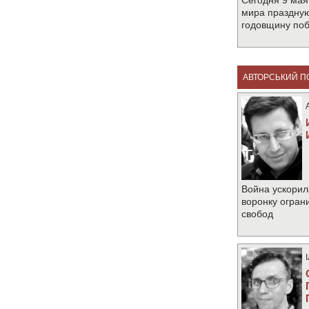
Сегодня 9 мая
мира праздную
годовщину по
АВТОРСЬКИЙ П
Война ускорил
воронку огран
свобод