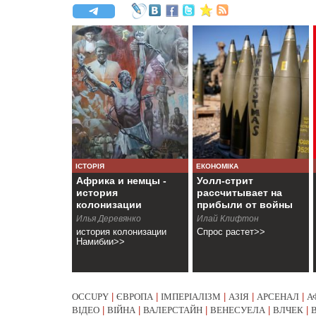
ІСТОРІЯ
ЕКОНОМІКА
Африка и немцы -
Уолл-стрит
история
рассчитывает на
колонизации
прибыли от войны
Намибии
Илья Деревянко
Илай Клифтон
история колонизации
Спрос растет>>
Намибии>>
OCCUPY
|
ЄВРОПА
|
ІМПЕРІАЛІЗМ
|
АЗІЯ
|
АРСЕНАЛ
|
А
ВІДЕО
|
ВІЙНА
|
ВАЛЕРСТАЙН
|
ВЕНЕСУЕЛА
|
ВЛЧЕК
|