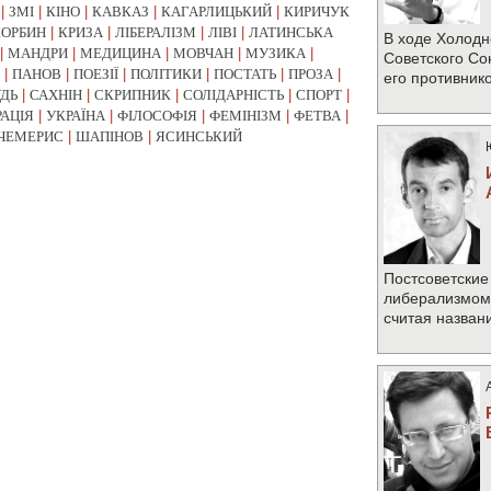
|
ЗМІ
|
КІНО
|
КАВКАЗ
|
КАГАРЛИЦЬКИЙ
|
КИРИЧУК
КОРБИН
|
КРИЗА
|
ЛІБЕРАЛІЗМ
|
ЛІВІ
|
ЛАТИНСЬКА
В ходе Холодн
|
МАНДРИ
|
МЕДИЦИНА
|
МОВЧАН
|
МУЗИКА
|
Советского Со
|
ПАНОВ
|
ПОЕЗІЇ
|
ПОЛІТИКИ
|
ПОСТАТЬ
|
ПРОЗА
|
его противник
УДЬ
|
САХНІН
|
СКРИПНИК
|
СОЛІДАРНІСТЬ
|
СПОРТ
|
РАЦІЯ
|
УКРАЇНА
|
ФІЛОСОФІЯ
|
ФЕМІНІЗМ
|
ФЕТВА
|
ЧЕМЕРИС
|
ШАПІНОВ
|
ЯСИНСЬКИЙ
Постсоветские
либерализмом 
считая назван