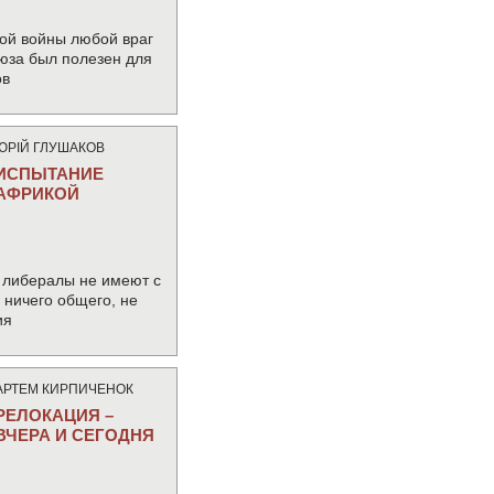
ой войны любой враг
юза был полезен для
ов
ЮРIЙ ГЛУШАКОВ
ИСПЫТАНИЕ
АФРИКОЙ
 либералы не имеют с
ничего общего, не
ия
АРТЕМ КИРПИЧЕНОК
РЕЛОКАЦИЯ –
ВЧЕРА И СЕГОДНЯ