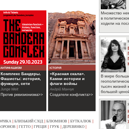
Множество не
в политическо
ходили на по
АНТИФАШИЗМ
ІСТОРІЯ
Комплекс Бандеры.
«Красная скала».
В мире больши
Фашисты: история,
Камни истории и
геополитическ
функции, сети
флаги войны
тысяч жизней 
Junge Welt
Андрій Манчук
большой цено
Против ревизионизма>>
Создатели конфликта>>
ФРИКА
|
БЛИЗЬКИЙ СХІД
|
БЛЮМІНОВ
|
БУТКАЛЮК
|
ВОРОНОВ
|
ГЕТТО
|
ГРЕЦІЯ
|
ГРУК
|
ДЕРЕВЯНКО
|