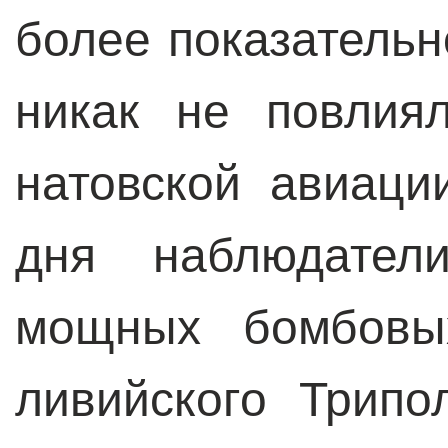
более показательн
никак не повлия
натовской авиаци
дня наблюдател
мощных бомбовы
ливийского Трипо