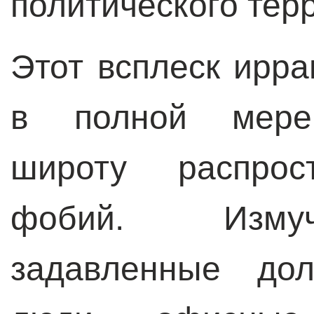
политического те
Этот всплеск ирр
в полной мере 
широту распрост
фобий. Измуч
задавленные до