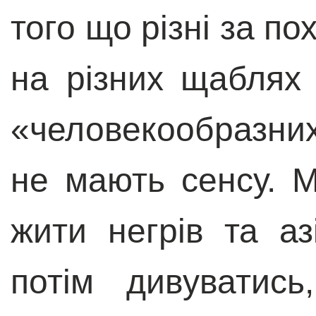
того що різні за п
на різних щаблях 
«человекообразних
не мають сенсу. 
жити негрів та аз
потім дивуватис