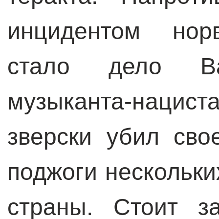
инцидентом норв
стало дело В
музыканта-нациста
зверски убил сво
поджоги нескольки
страны. Стоит з