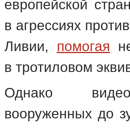
европейской стра
в агрессиях проти
Ливии,
помогая
не
в тротиловом экви
Однако видео
вооруженных до з