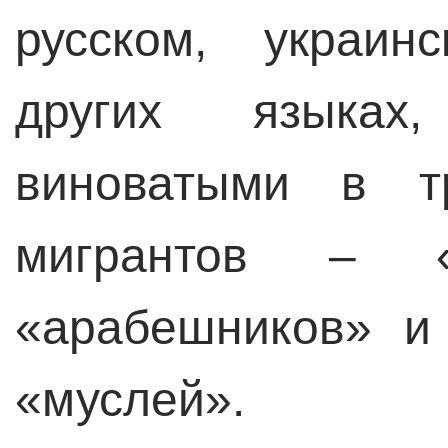
русском, украин
других языках
виноватыми в тр
мигрантов – «п
«арабешников» и
«муслей».