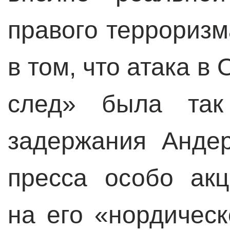
правого терроризм
в том, что атака в
след» была так
задержания Анде
пресса особо ак
на его «нордичес