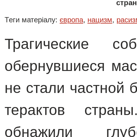
стра
Теги матеріалу:
європа
,
нацизм
,
расиз
Трагические со
обернувшиеся мас
не стали частной 
терактов стран
обнажили глуб