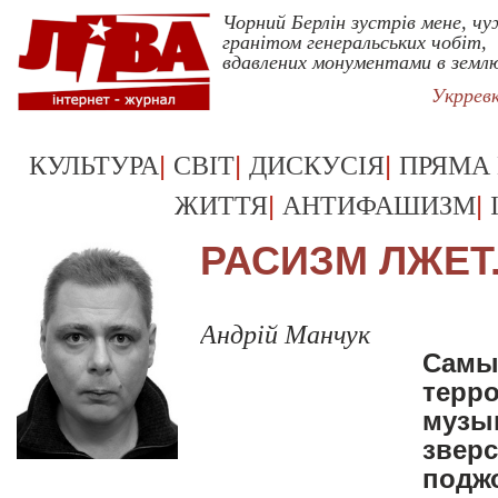
Чорний Берлін зустрів мене, ч
гранітом генеральських чобіт,
вдавлених монументами в земл
Укррев
|
|
|
КУЛЬТУРА
СВІТ
ДИСКУСІЯ
ПРЯМА
|
|
ЖИТТЯ
АНТИФАШИЗМ
РАСИЗМ ЛЖЕТ
Андрій Манчук
Самы
терро
музык
зверс
поджо