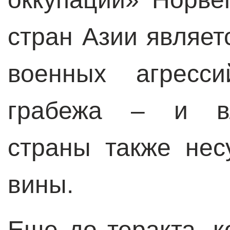
стран Азии являе
военных агресси
грабежа – и вл
страны также нес
вины.
Еще до теракта, к