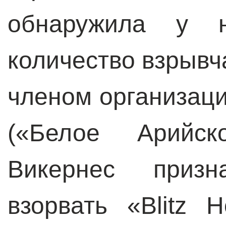
обнаружила у 
количество взрывч
членом организации
(«Белое Арийско
Викернес приз
взорвать «Blitz