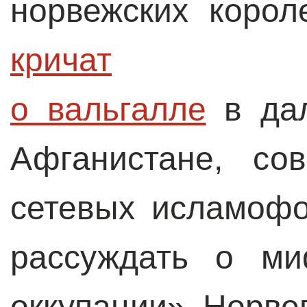
норвежских корол
кричат

о вальгалле
в дал
Афганистане, со
сетевых исламоф
рассуждать о ми
оккупации» Норве