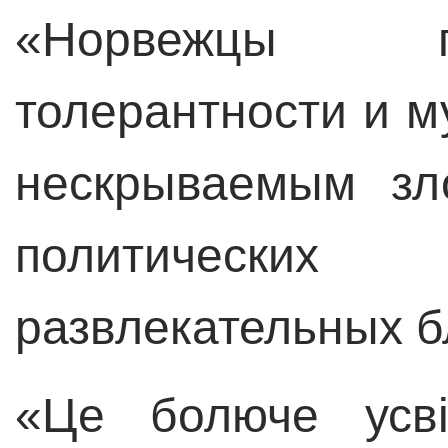
«Норвежцы 
толерантности и м
нескрываемым зл
политическ
развлекательных б
«Це болюче усві