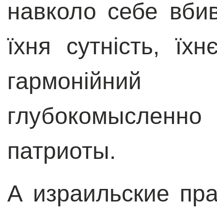
навколо себе вбив
їхня сутність, їх
гармонійни
глубокомысленно
патриоты.
А израильские пр