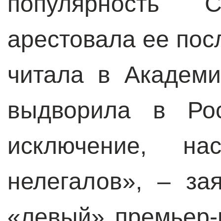
популярность С
арестовала ее пос
читала в Академ
выдворила в Рос
исключение, на
нелегалов», – за
«левый» премьер-