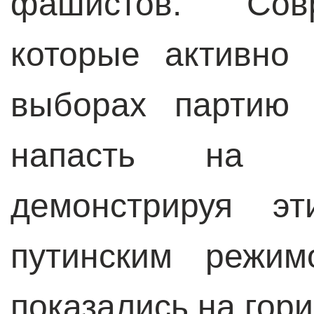
фашистов. Сов
которые активно
выборах партию 
напасть на у
демонстрируя э
путинским режи
показались на гори