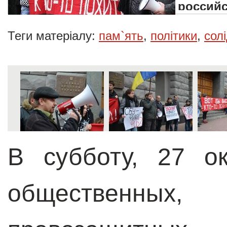
российс
Теги матеріалу:
пам`ять
,
політики
,
сол
В субботу, 27 ок
общественных