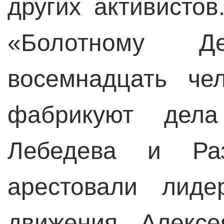
других активисто
«Болотному 
восемнадцать че
фабрикуют дела
Лебедева и Раз
арестовали лиде
движения Алексе