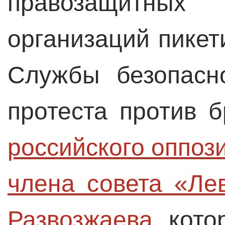
правозащитны
организаций пике
Службы безопасн
протеста против 
российского оппози
члена совета «Ле
Развозжаева
, кот