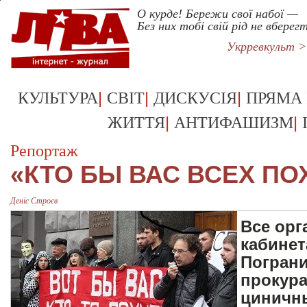
О курде! Бережи свої набої —
Без них тобі свій рід не вберег
Укрревкульт 
|
|
|
КУЛЬТУРА
СВІТ
ДИСКУСІЯ
ПРЯМА
|
|
ЖИТТЯ
АНТИФАШИЗМ
Репортаж
«КТО БЫ ВАС ВСЕХ ПО
Деніс Строєв
Все орг
кабинет
Погран
прокура
циничн