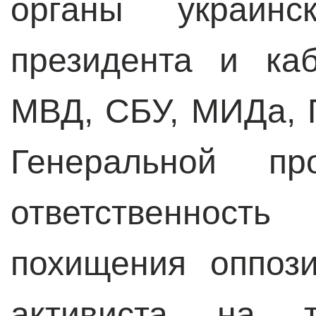
органы украин
президента и ка
МВД, СБУ, МИДа, 
Генеральной пр
ответственност
похищения оппози
активиста на т