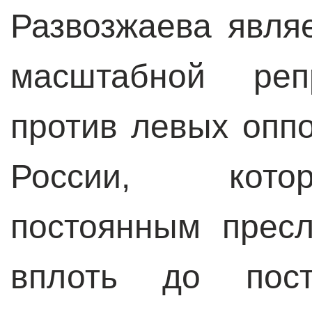
Развозжаева явля
масштабной реп
против левых опп
России, кото
постоянным прес
вплоть до пост