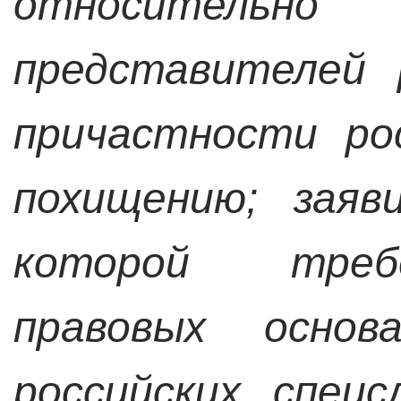
относитель
представителей 
причастности ро
похищению; заяв
которой треб
правовых основ
российских спец