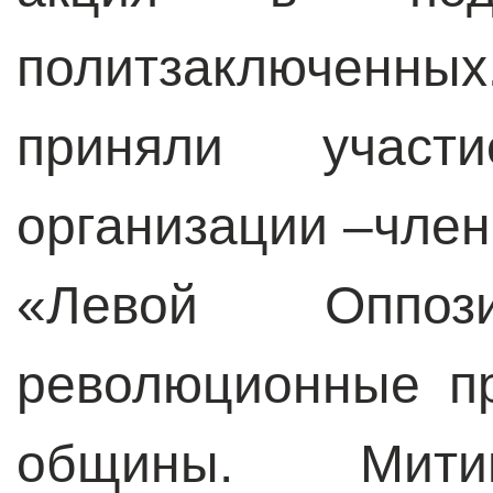
политзаключенн
приняли участи
организации –чле
«Левой Оппо
революционные пр
общины. Мити