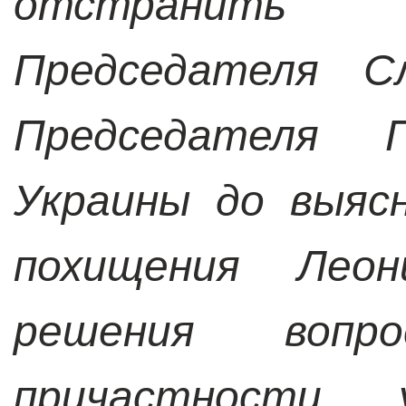
отстранить
Председателя Сл
Председателя П
Украины до выяс
похищения Леон
решения вопр
причастности у