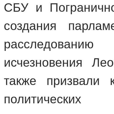
СБУ и Пограничн
создания парлам
расследовани
исчезновения Ле
также призвали 
политически