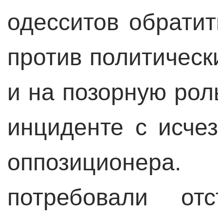
одесситов обрати
против политическ
и на позорную рол
инциденте с исче
оппозиционера
потребовали отс