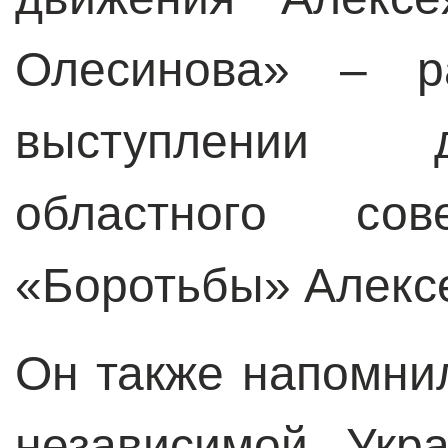
Олесинова» – р
выступлении д
областного со
«Боротьбы» Алексе
Он также напомнил
независимой Укр