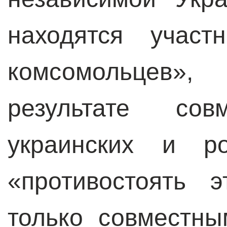
находятся участ
комсомольцев»
результате сов
украинских и ро
«противостоять 
только совместн