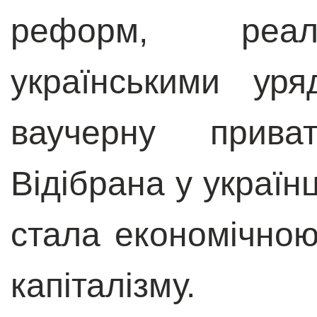
реформ, реал
українськими ур
ваучерну прива
Відібрана у українц
стала економічною
капіталізму.