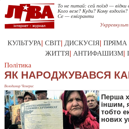
То не питай: сей поїзд — відки 
Кого везе? Куди? Кому вздогін?
Се — емігранти
Укрревкульт
|
|
|
КУЛЬТУРА
СВІТ
ДИСКУСІЯ
ПРЯМА
|
|
ЖИТТЯ
АНТИФАШИЗМ
Політика
ЯК НАРОДЖУВАВСЯ КА
Володимир Чемерис
Перша х
іншим, 
тобто е
нових у