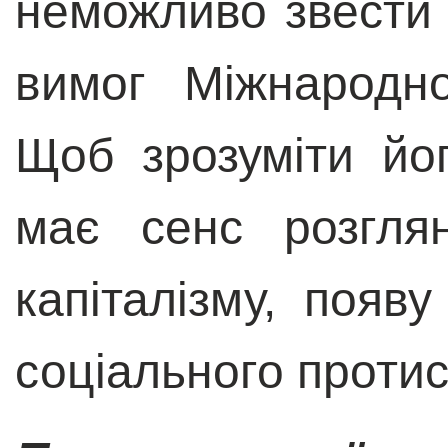
неможливо звести 
вимог Міжнародн
Щоб зрозуміти йог
має сенс розгля
капіталізму, появу
соціального протис