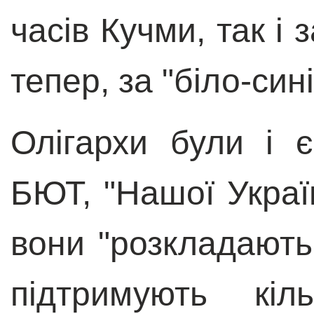
часів Кучми, так і 
тепер, за "біло-сині
Олігархи були і 
БЮТ, "Нашої Україн
вони "розкладають 
підтримують кіл