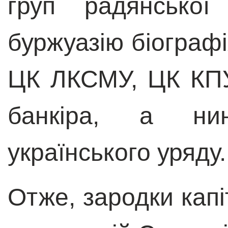
груп радянської
буржуазію біографі
ЦК ЛКСМУ, ЦК КПУ
банкіра, а нин
українського уряду.
Отже, зародки капі