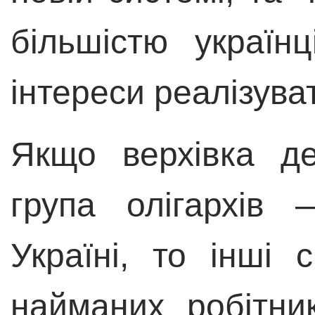
більшістю українц
інтереси реалізува
Якщо верхівка д
група олігархів
Україні, то інші 
найманих робітни