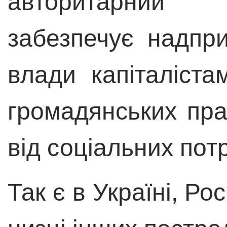
авторитарний
забезпечує надпр
влади капіталіст
громадянських пра
від соціальних потр
Так є в Україні, Рос