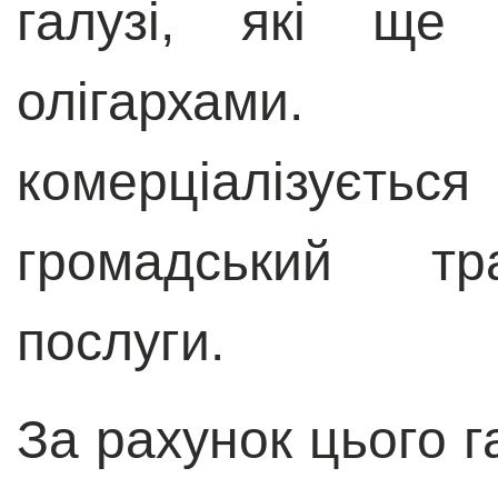
галузі, які ще
олігархами
комерціалізуєть
громадський тра
послуги.
За рахунок цього г