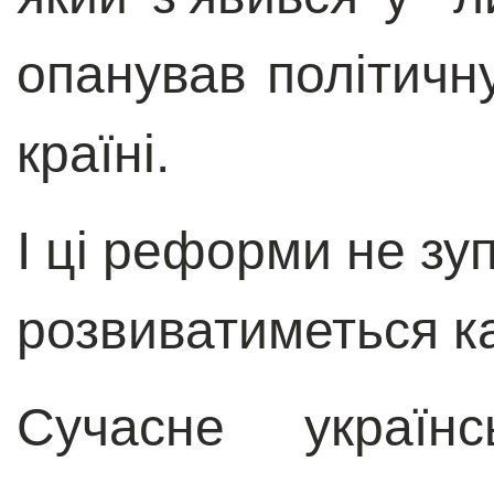
опанував політичн
країні.
І ці реформи не зуп
розвиватиметься ка
Сучасне українс