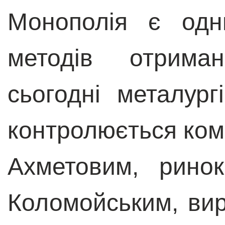
Монополія є одн
методів отриман
сьогодні металург
контролюється ком
Ахметовим, рино
Коломойським, ви