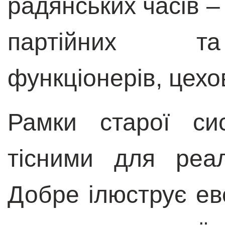
радянських часів –
партійних та
функціонерів, цехо
Рамки старої си
тісними для реалі
Добре ілюструє ев