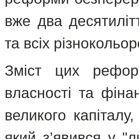
вже два десятилітт
та всіх різнокольор
Зміст цих рефор
власності та фіна
великого капіталу,
який з’явився у "ли