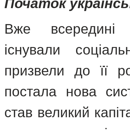
Початок українсь
Вже всередині 
існували соціаль
призвели до її р
постала нова сис
став великий капіта