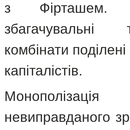
з Фірташем. О
збагачувальні 
комбінати поділені
капіталістів.
Монополізац
невиправданого зр