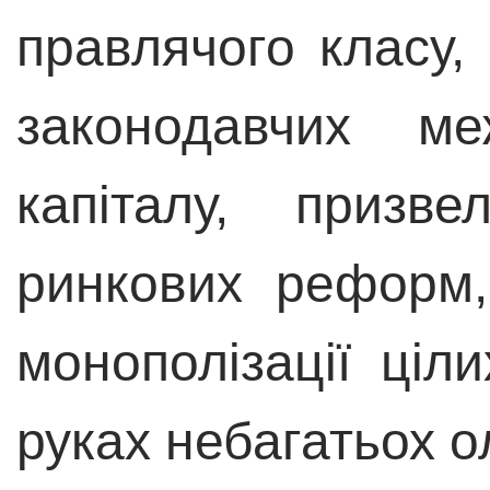
правлячого класу, 
законодавчих м
капіталу, призв
ринкових реформ,
монополізації ціл
руках небагатьох ол