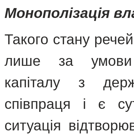
Монополізація вл
Такого стану рече
лише за умови 
капіталу з дер
співпраця і є сут
ситуація відтворю