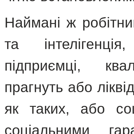
Наймані ж робітни
та інтелігенція
підприємці, квал
прагнуть або лікві
як таких, або с
соціальними гар