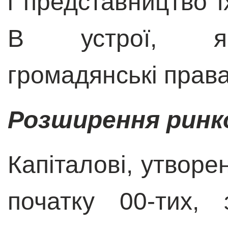
і представництво ї
В устрої, як
громадянські права
Розширення ринк
Капіталові, утворе
початку 00-тих,