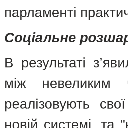
парламенті практич
Соціальне розша
В результаті з’яв
між невеликим ч
реалізовують свої
новій системі, та