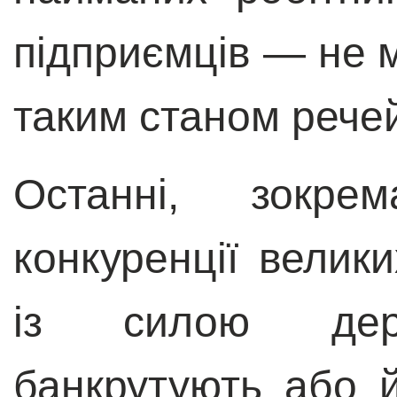
підприємців — не 
таким станом рече
Останні, зокре
конкуренції велики
із силою держ
банкрутують або й