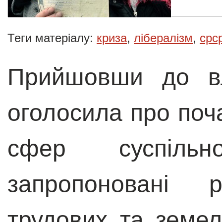
Теги матеріалу:
криза
,
лібералізм
,
срс
Прийшовши до вл
оголосила про поч
сфер суспіль
запропоновані
трудових та земел