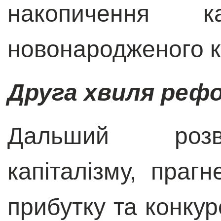
накопичення 
новонародженого к
Друга хвиля реф
Дальший розви
капіталізму, праг
прибутку та конкур