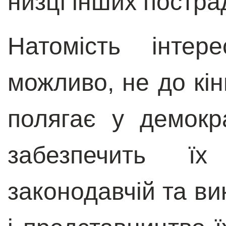
низці інших постра
Натомість інтер
можливо, не до кі
полягає у демокр
забезпечить їх
законодавчій та вик