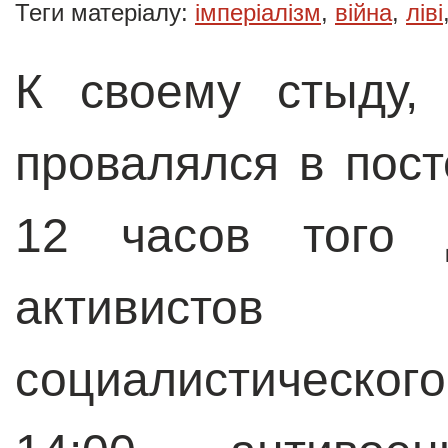
Теги матеріалу:
імперіалізм
,
війна
,
ліві
К своему стыду,
провалялся в пост
12 часов того 
активистов
социалистическо