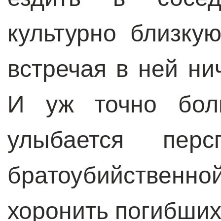
культурно близку
встречая в ней ни
И уж точно бол
улыбается перс
братоубийственн
хоронить погибших