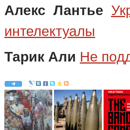
Алекс Лантье
Ук
интелектуалы
Тарик Али
Не под