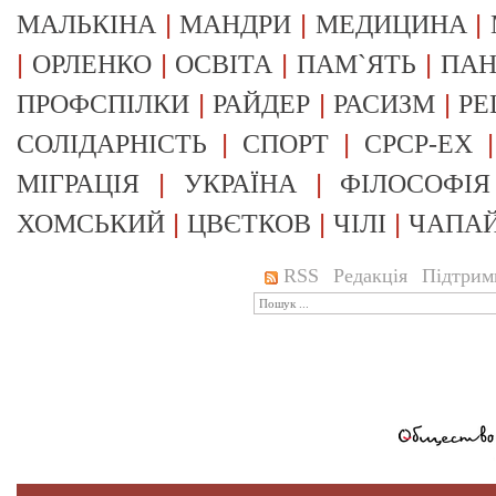
|
|
|
МАЛЬКІНА
МАНДРИ
МЕДИЦИНА
|
|
|
|
ОРЛЕНКО
ОСВІТА
ПАМ`ЯТЬ
ПА
|
|
|
ПРОФСПІЛКИ
РАЙДЕР
РАСИЗМ
РЕ
|
|
СОЛІДАРНІСТЬ
СПОРТ
СРСР-EX
|
|
МІГРАЦІЯ
УКРАЇНА
ФІЛОСОФІЯ
|
|
|
ХОМСЬКИЙ
ЦВЄТКОВ
ЧІЛІ
ЧАПА
RSS
Редакція
Підтрим