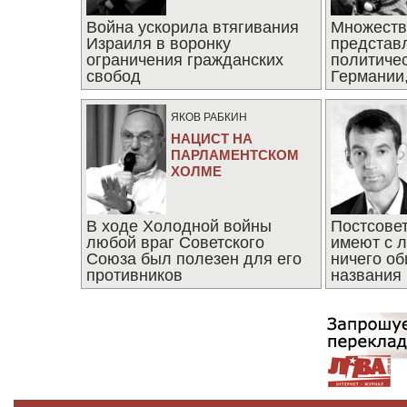
Война ускорила втягивания
Множеств
Израиля в воронку
представ
ограничения гражданских
политиче
свобод
Германии,
последни
ЯКОВ РАБКИН
НАЦИСТ НА
ПАРЛАМЕНТСКОМ
ХОЛМЕ
В ходе Холодной войны
Постсове
любой враг Советского
имеют с 
Союза был полезен для его
ничего об
противников
названия