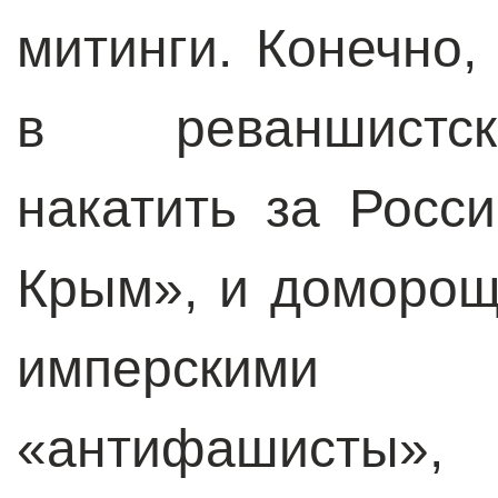
митинги. Конечно,
в реваншистск
накатить за Росс
Крым», и доморощ
имперскими
«антифашист