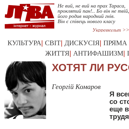
Не вий, не вий на прах Тараса,
проклятий пан!.. Бо він не твій
його родив народний гнів.
Він є співець нового класу
Укрревкульт >
|
|
|
КУЛЬТУРА
СВІТ
ДИСКУСІЯ
ПРЯМА
|
|
ЖИТТЯ
АНТИФАШИЗМ
ХОТЯТ ЛИ РУ
Георгій Комаров
Я все
со ст
еще в
труд