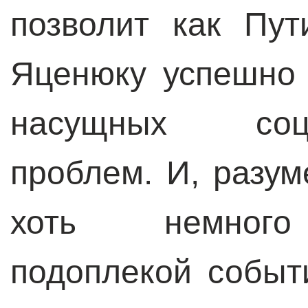
позволит как Пут
Яценюку успешно 
насущных социа
проблем. И, разум
хоть немного
подоплекой событи