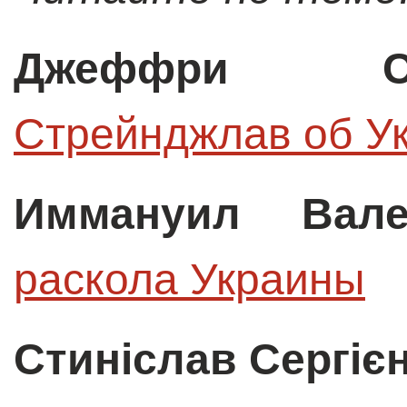
Джеффри Со
Стрейнджлав об У
Иммануил Вале
раскола Украины
Стиніслав Сергіє