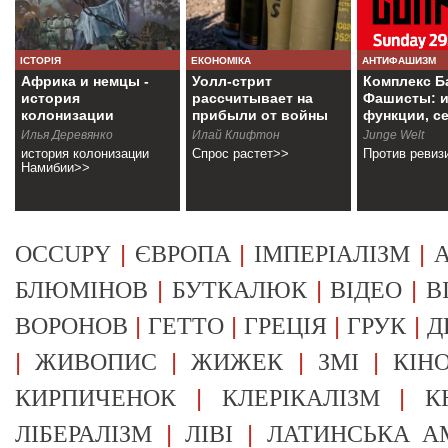
ІСТОРІЯ
ЕКОНОМІКА
АНТИФАШИЗМ
Африка и немцы -
Уолл-стрит
Комплекс Б
история
рассчитывает на
Фашисты: и
колонизации
прибыли от войны
функции, с
Намибии
Илья Деревянко
Илай Клифтон
Junge Welt
история колонизации
Спрос растет>>
Против ревиз
Намибии>>
|
|
|
OCCUPY
ЄВРОПА
ІМПЕРІАЛІЗМ
А
|
|
|
БЛЮМІНОВ
БУТКАЛЮК
ВІДЕО
В
|
|
|
|
ВОРОНОВ
ГЕТТО
ГРЕЦІЯ
ГРУК
Д
|
|
|
|
ЖИВОПИС
ЖИЖЕК
ЗМІ
КІН
|
|
КИРПИЧЕНОК
КЛЕРІКАЛІЗМ
К
|
|
ЛІБЕРАЛІЗМ
ЛІВІ
ЛАТИНСЬКА А