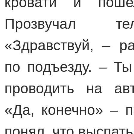
кровати и поше
Прозвучал те
«Здравствуй, – р
по подъезду. – Т
проводить на ав
«Да, конечно» – п
понял, что выспать