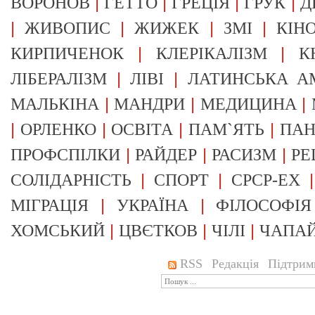
|
|
|
|
ВОРОНОВ
ГЕТТО
ГРЕЦІЯ
ГРУК
Д
|
|
|
|
ЖИВОПИС
ЖИЖЕК
ЗМІ
КІН
|
|
КИРПИЧЕНОК
КЛЕРІКАЛІЗМ
К
|
|
ЛІБЕРАЛІЗМ
ЛІВІ
ЛАТИНСЬКА А
|
|
|
МАЛЬКІНА
МАНДРИ
МЕДИЦИНА
|
|
|
|
ОРЛЕНКО
ОСВІТА
ПАМ`ЯТЬ
ПА
|
|
|
ПРОФСПІЛКИ
РАЙДЕР
РАСИЗМ
РЕ
|
|
СОЛІДАРНІСТЬ
СПОРТ
СРСР-EX
|
|
МІГРАЦІЯ
УКРАЇНА
ФІЛОСОФІЯ
|
|
|
ХОМСЬКИЙ
ЦВЄТКОВ
ЧІЛІ
ЧАПА
RSS
Редакція
Підтрим