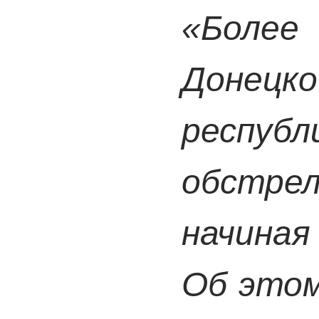
«Более
Доне
респу
обстрел
начиная 
Об этом