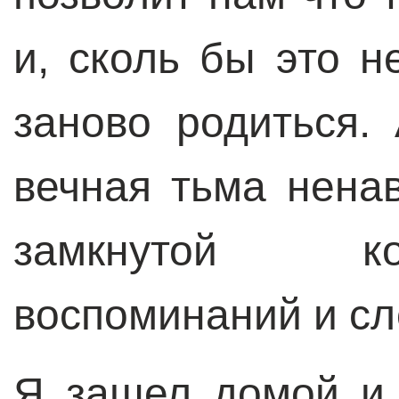
и, сколь бы это н
заново родиться.
вечная тьма нена
замкнутой к
воспоминаний и сл
Я зашел домой и 