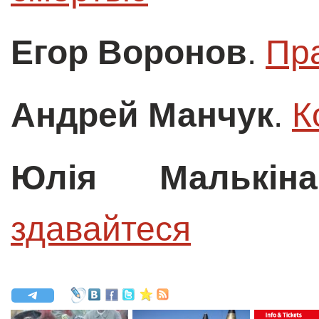
Егор Воронов
.
Пра
Андрей Манчук
.
К
Юлія Малькі
здавайтеся