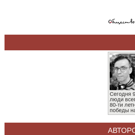
Сегодня 9
люди все
80-ти ле
победы н
АВТОР