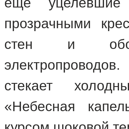
еще уцелевшие
прозрачными кре
стен и обор
электропроводо
стекает холодн
«Небесная капел
курсом шоковой те