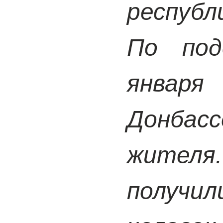
республ
По по
январ
Донбасс
жителя
получ