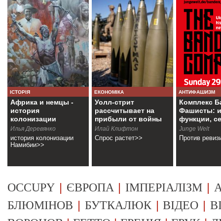
ІСТОРІЯ
ЕКОНОМІКА
АНТИФАШИЗМ
Африка и немцы -
Уолл-стрит
Комплекс Б
история
рассчитывает на
Фашисты: и
колонизации
прибыли от войны
функции, с
Намибии
Илья Деревянко
Илай Клифтон
Junge Welt
история колонизации
Спрос растет>>
Против ревиз
Намибии>>
|
|
|
OCCUPY
ЄВРОПА
ІМПЕРІАЛІЗМ
А
|
|
|
БЛЮМІНОВ
БУТКАЛЮК
ВІДЕО
В