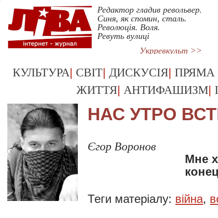
Редактор гладив револьвер.
Синя, як спомин, сталь.
Революція. Воля.
Ревуть вулиці
Укрревкульт >>
|
|
|
КУЛЬТУРА
СВІТ
ДИСКУСІЯ
ПРЯМА
|
|
ЖИТТЯ
АНТИФАШИЗМ
НАС УТРО ВС
Єгор Воронов
Мне х
конец
Теги матеріалу:
війна
,
в