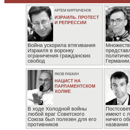
АРТЕМ КИРПИЧЕНОК
ИЗРАИЛЬ. ПРОТЕСТ
И РЕПРЕССИИ
Война ускорила втягивания
Множеств
Израиля в воронку
представ
ограничения гражданских
политиче
свобод
Германии,
последни
ЯКОВ РАБКИН
НАЦИСТ НА
ПАРЛАМЕНТСКОМ
ХОЛМЕ
В ходе Холодной войны
Постсове
любой враг Советского
имеют с 
Союза был полезен для его
ничего об
противников
названия