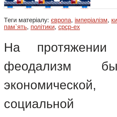
Теги матеріалу:
європа
,
імперіалізм
,
к
пам`ять
,
політики
,
срср-ex
На протяжении
феодализм бы
экономической
социальной 