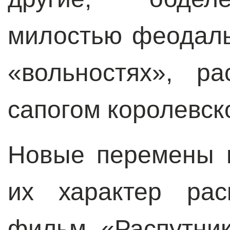
милостью феодал
«вольностях», р
сапогом королевск
Новые перемены п
их характер рас
фильм «Распутни