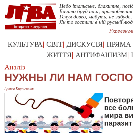
Небо італьське, блакитне, погі
Бачило бруд наш, пригноблення 
Генуя довго, мабуть, не забуде,
Як то гостили в ній руськії люд
Укрревку
|
|
|
КУЛЬТУРА
СВІТ
ДИСКУСІЯ
ПРЯМА
|
|
ЖИТТЯ
АНТИФАШИЗМ
Аналіз
НУЖНЫ ЛИ НАМ ГОСП
Артем Кирпиченок
Повторя
все бол
мира ви
парази