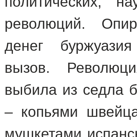
политических, н
революций. Опи
денег буржуази
вызов. Революц
выбила из седла 
– копьями швейца
мушкетами испанс