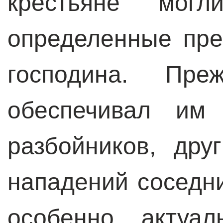
крестьяне могл
определенные пр
господина. Пре
обеспечивал им
разбойников, др
нападений соседн
особенно актуал