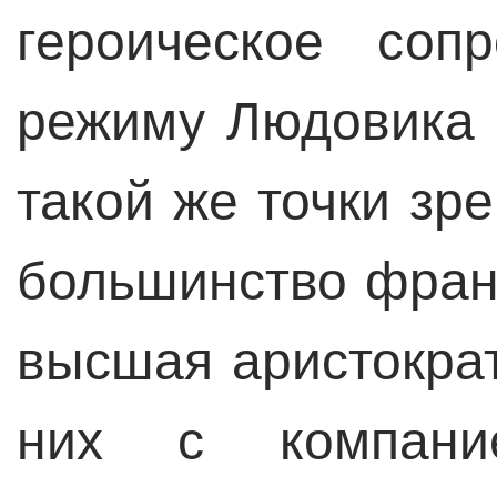
героическое соп
режиму Людовика X
такой же точки зр
большинство фран
высшая аристокра
них с компани