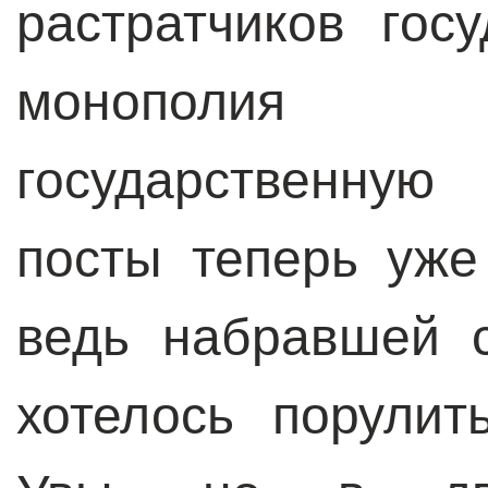
растратчиков гос
монополия 
государственну
посты теперь уже
ведь набравшей 
хотелось порулит