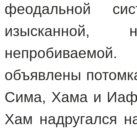
феодальной си
изысканной
непробиваемо
объявлены потомк
Сима, Хама и Иаф
Хам надругался н