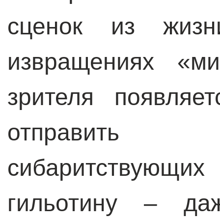
сценок из жиз
извращениях «м
зрителя появляе
отправить 
сибаритствующи
гильотину – да