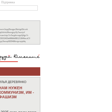
Підтримка
xwwm3vpg35wqgw28wlqpl2ltcvnh
6p2nlxhu56wwgjsyl3y7euzzjvf
nmawckajx7xr5wgdmnagn3j4gjv7x
23022AE8e888b8d9B1213846ecaC0
ckgc2hwuq43f29488vngvrejq4dq
ИЛЬЯ ДЕРЕВЯНКО
НАМ НУЖЕН
КОММУНИЗМ, ИМ -
ФАШИЗМ