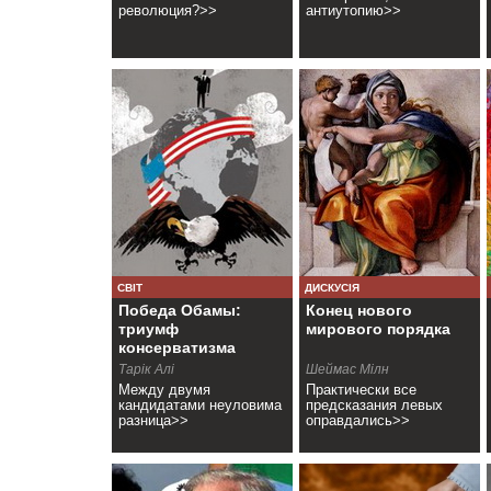
революция?>>
антиутопию>>
СВІТ
ДИСКУСІЯ
Победа Обамы:
Конец нового
триумф
мирового порядка
консерватизма
Тарік Алі
Шеймас Мілн
Между двумя
Практически все
кандидатами неуловима
предсказания левых
разница>>
оправдались>>