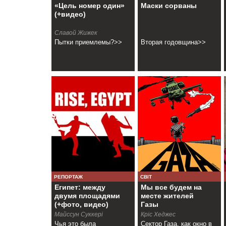
«Цель номер один»
Маски сорваны
(+видео)
Славой Жижек
Пытки приемлемы?>>
Вторая годовщина>>
РЕПОРТАЖ
СВІТ
Египет: между
Мы все будем на
двумя площадями
месте жителей
(+фото, видео)
Газы
Майссун Суккері
Кріс Хеджес
Чья это была
Сектор Газа, как окно в