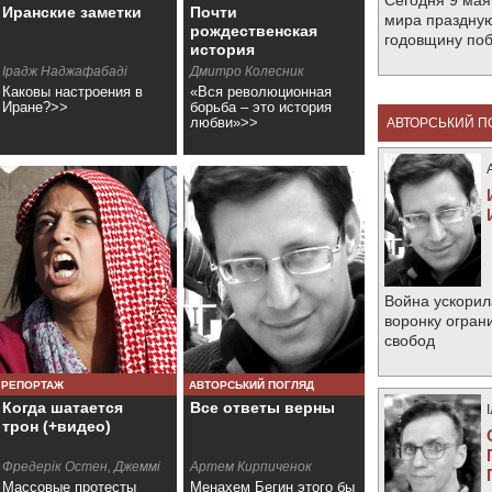
Сегодня 9 мая
Иранские заметки
Почти
мира праздную
рождественская
годовщину по
история
Ірадж Наджафабаді
Дмитро Колесник
Каковы настроения в
«Вся революционная
Иране?>>
борьба – это история
любви»>>
АВТОРСЬКИЙ П
Война ускорил
воронку огран
свобод
РЕПОРТАЖ
АВТОРСЬКИЙ ПОГЛЯД
Когда шатается
Все ответы верны
трон (+видео)
Фредерік Остен, Джеммі
Артем Кирпиченок
Аллінсон
Массовые протесты
Менахем Бегин этого бы