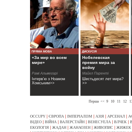
ПРЯМА МОВА
ДИСКУСІЯ
«За мир во всем
Нобелевская
мире»
премия мира за
войну
Рамі Альмегарі
Майкл Паренті
Інтерв’ю з Ноамом
Шестьдесят лет мира?
Хомським>>
>>
Перша
<<
9
10
11
12
1
OCCUPY
|
ЄВРОПА
|
ІМПЕРІАЛІЗМ
|
АЗІЯ
|
АРСЕНАЛ
|
А
ВІДЕО
|
ВІЙНА
|
ВАЛЕРСТАЙН
|
ВЕНЕСУЕЛА
|
ВЛЧЕК
|
ЕКОЛОГІЯ
|
ЖАДАН
|
ЖАНАОЗЕН
|
ЖИВОПИС
|
ЖИЖЕК