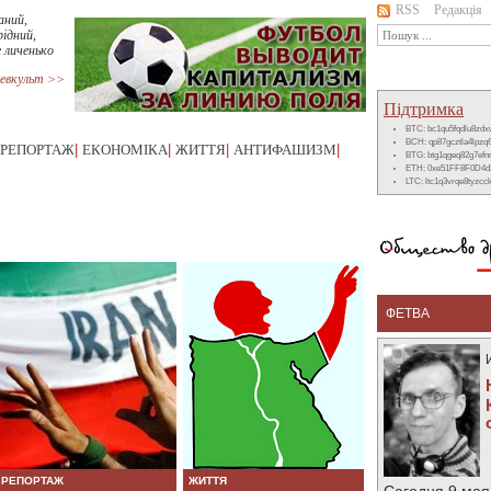
RSS
Редакція
аний,
ідний,
 личенько
евкульт >>
Підтримка
BTC: bc1qu5fqdlu8zd
BCH: qp87gcztla4lpzq
РЕПОРТАЖ
|
ЕКОНОМІКА
|
ЖИТТЯ
|
АНТИФАШИЗМ
|
BTG: btg1qgeq82g7ef
ETH: 0xe51FF8F0D4d
LTC: ltc1q3vrqe8tyzc
ФЕТВА
РЕПОРТАЖ
ЖИТТЯ