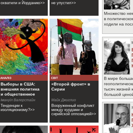
охватили и Иорданию>>
не упустил>>
Множество не
в политическо
ходили на по
В мире больши
АНАЛІЗ
СВІТ
геополитическ
Выборы в США:
«Второй фронт» в
внешняя политика
Сирии
тысяч жизней 
и общественное
большой цено
мнение
Імануїл Валерстайн
Майк Джиглио
Тенденции к
Вооруженный конфликт
изоляционизму?>>
между курдами и
сирийской оппозицией>>