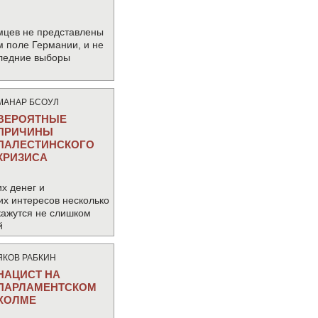
мцев не представлены
м поле Германии, и не
следние выборы
МАНАР БСОУЛ
ВЕРОЯТНЫЕ
ПРИЧИНЫ
ПАЛЕСТИНСКОГО
КРИЗИСА
х денег и
их интересов несколько
кажутся не слишком
й
ЯКОВ РАБКИН
НАЦИСТ НА
ПАРЛАМЕНТСКОМ
ХОЛМЕ