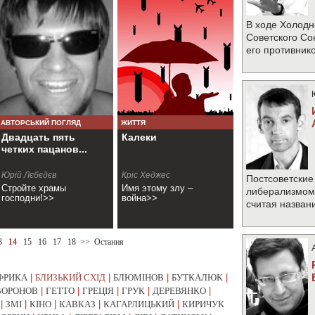
В ходе Холодн
Советского Со
его противник
АВТОРСЬКИЙ ПОГЛЯД
ЖИТТЯ
Двадцать пять
Калеки
четких пацанов...
Юрій Лєбєдєв
Кріс Хеджес
Постсоветские
Стройте храмы
Имя этому злу –
либерализмом 
господни!>>
война>>
считая назван
3
14
15
16
17
18
>>
Остання
ФРИКА
|
БЛИЗЬКИЙ СХІД
|
БЛЮМІНОВ
|
БУТКАЛЮК
|
ВОРОНОВ
|
ГЕТТО
|
ГРЕЦІЯ
|
ГРУК
|
ДЕРЕВЯНКО
|
|
ЗМІ
|
КІНО
|
КАВКАЗ
|
КАГАРЛИЦЬКИЙ
|
КИРИЧУК