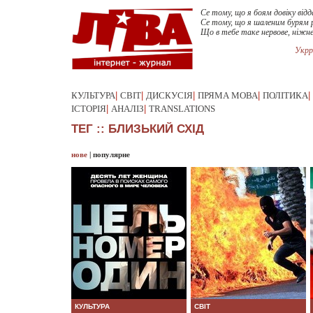
Се тому, що я боям довіку відд
Се тому, що я шаленим бурям р
Що в тебе таке нервове, ніжне
Укрр
КУЛЬТУРА
|
СВІТ
|
ДИСКУСІЯ
|
ПРЯМА МОВА
|
ПОЛІТИКА
|
ІСТОРІЯ
|
АНАЛІЗ
|
TRANSLATIONS
ТЕГ :: БЛИЗЬКИЙ СХІД
нове
|
популярне
КУЛЬТУРА
СВІТ