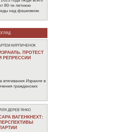
 2025 года люди всего
т 80-ти летнюю
беды над фашизмом.
ОГЛЯД
АРТЕМ КИРПИЧЕНОК
ИЗРАИЛЬ. ПРОТЕСТ
И РЕПРЕССИИ
а втягивания Израиля в
ичения гражданских
IЛЛЯ ДЕРЕВ`ЯНКО
САРА ВАГЕНКНЕХТ:
ПЕРСПЕКТИВЫ
ПАРТИИ