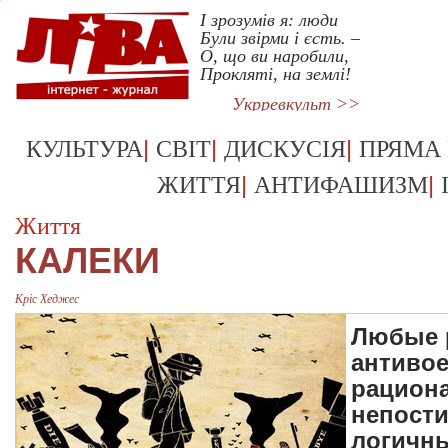
І зрозумів я: люди
Були звірми і єсть. –
О, що ви наробили,
Прокляті, на землі!
Укрревкульт >>
|
|
|
КУЛЬТУРА
СВІТ
ДИСКУСІЯ
ПРЯМА
|
|
ЖИТТЯ
АНТИФАШИЗМ
Життя
КАЛЕКИ
Кріс Хеджес
Любые р
антиво
рациона
непост
логичн