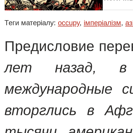
Теги матеріалу:
occupy
,
імперіалізм
,
аз
Предисловие пере
лет назад, в 
международные с
вторглись в Афг
тысячи американ