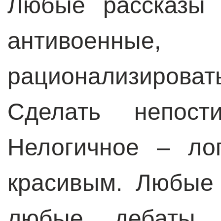
Любые рассказы 
антивоенные
рационализирова
Сделать непост
Нелогичное – ло
красивым. Любые
любые дебаты