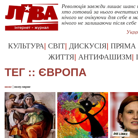
Революція завжди лишає шанс 
хто готовий за нього вчепитис
нічого не очікуючи для себе в 
нічого не залишаючи після себе
Укрр
|
|
|
КУЛЬТУРА
СВІТ
ДИСКУСІЯ
ПРЯМА
|
|
ЖИТТЯ
АНТИФАШИЗМ
ТЕГ :: ЄВРОПА
нове
|
популярне