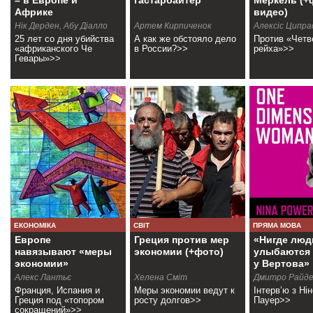
– в Европе и
гастарбайтер
Меркель (+
Африке
видео)
Нік Дерден, Абу Діалло
Артем Кирпиченок
Алексіс Ципра
25 лет со дня убийства
А как же обстояло дело
Против «Четв
«африканского Че
в России?>>
рейха»>>
Гевары»>>
ЕКОНОМІКА
СВІТ
ПРЯМА МОВА
Европе
Греция против мер
«Нигде люд
навязывают «меры
экономии (+фото)
улыбаются т
экономии»
у Вертова»
Алекс Лантьє
Хелена Сміт
Дмитро Райд
Франция, Испания и
Меры экономии ведут к
Інтерв’ю з Ні
Греция под «топором
росту долгов>>
Пауер>>
сокращений»>>