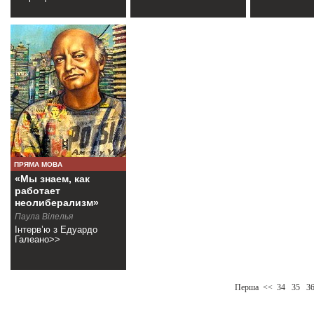
ПРЯМА МОВА
«Мы знаем, как
работает
неолиберализм»
Паула Вілелья
Інтерв’ю з Едуардо
Галеано>>
Перша
<<
34
35
3