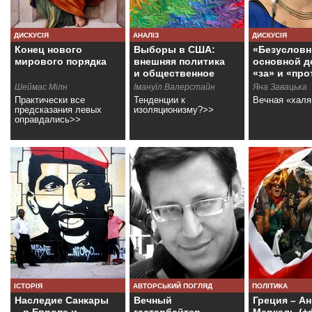
ДИСКУСІЯ
АНАЛІЗ
ДИСКУСІЯ
Конец нового
Выборы в США:
«Безуслов
мирового порядка
внешняя политика
основной д
и общественное
«за» и «про
мнение
Шеймас Мілн
Імануїл Валерстайн
Яна Завацька
Практически все
Тенденции к
Вечная «хал
предсказания левых
изоляционизму?>>
оправдались>>
ІСТОРІЯ
АВТОРСЬКИЙ ПОГЛЯД
ПОЛІТИКА
Наследие Санкары
Вечный
Греция – Ан