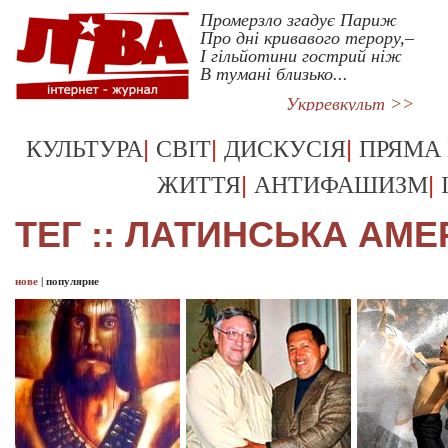
Промерзло згадує Париж
Про дні кривавого терору,–
І гільйотини гострий ніж
В тумані близько...
Укрревкульт >>
|
|
|
КУЛЬТУРА
СВІТ
ДИСКУСІЯ
ПРЯМА
|
|
ЖИТТЯ
АНТИФАШИЗМ
ТЕГ :: ЛАТИНСЬКА АМ
нове
|
популярне