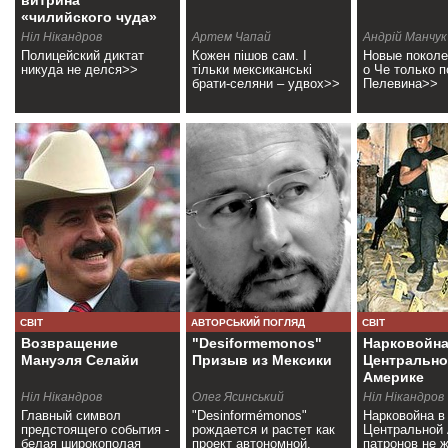
витрина
«чилийского чуда»
(+видео)
Ніл Нікандров
Артем Чапай
Андрій Манчук
Полицейский диктат
Кожен пішов сам. І
Новые поколе
никуда не делся>>
тільки мексиканські
о Че только п
брати-селяни – удвох>>
Пелевина>>
СВІТ
АВТОРСЬКИЙ ПОГЛЯД
СВІТ
Возвращение
"Desiformemonos"
Нарковойна
Мануэля Селайи
Призыв из Мексики
Центральн
Америке
Ніл Нікандров
Олег Ясинський
Ніл Нікандров
Главный символ
"Desinformémonos"
Нарковойна в
предстоящего события -
рождается и растет как
Центральной 
белая широкополая
проект автономной,
патронов не 