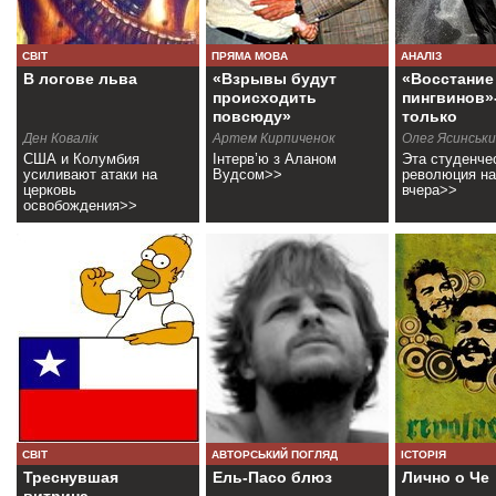
СВІТ
ПРЯМА МОВА
АНАЛІЗ
В логове льва
«Взрывы будут
«Восстание
происходить
пингвинов»-
повсюду»
только
(+фоторепо
Ден Ковалік
Артем Кирпиченок
Олег Ясинськ
США и Колумбия
Інтерв’ю з Аланом
Эта студенче
усиливают атаки на
Вудсом>>
революция на
церковь
вчера>>
освобождения>>
СВІТ
АВТОРСЬКИЙ ПОГЛЯД
ІСТОРІЯ
Треснувшая
Ель-Пасо блюз
Лично о Че