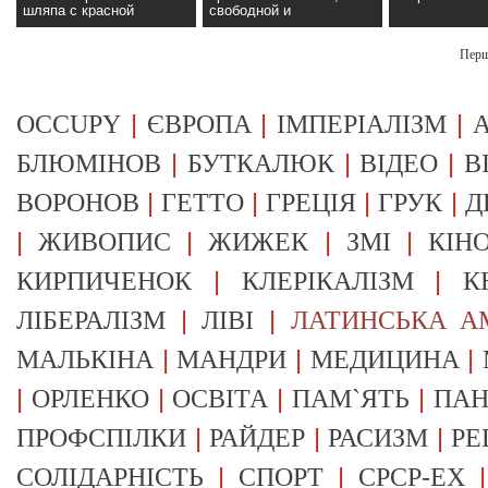
шляпа с красной
свободной и
лентой.>>
независимой
информации>>
Пер
|
|
|
OCCUPY
ЄВРОПА
ІМПЕРІАЛІЗМ
А
|
|
|
БЛЮМІНОВ
БУТКАЛЮК
ВІДЕО
В
|
|
|
|
ВОРОНОВ
ГЕТТО
ГРЕЦІЯ
ГРУК
Д
|
|
|
|
ЖИВОПИС
ЖИЖЕК
ЗМІ
КІН
|
|
КИРПИЧЕНОК
КЛЕРІКАЛІЗМ
К
|
|
ЛІБЕРАЛІЗМ
ЛІВІ
ЛАТИНСЬКА А
|
|
|
МАЛЬКІНА
МАНДРИ
МЕДИЦИНА
|
|
|
|
ОРЛЕНКО
ОСВІТА
ПАМ`ЯТЬ
ПА
|
|
|
ПРОФСПІЛКИ
РАЙДЕР
РАСИЗМ
РЕ
|
|
СОЛІДАРНІСТЬ
СПОРТ
СРСР-EX