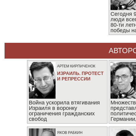
Сегодня 9
люди все
80-ти ле
победы н
АВТОР
АРТЕМ КИРПИЧЕНОК
ИЗРАИЛЬ. ПРОТЕСТ
И РЕПРЕССИИ
Война ускорила втягивания
Множеств
Израиля в воронку
представ
ограничения гражданских
политиче
свобод
Германии,
последни
ЯКОВ РАБКИН