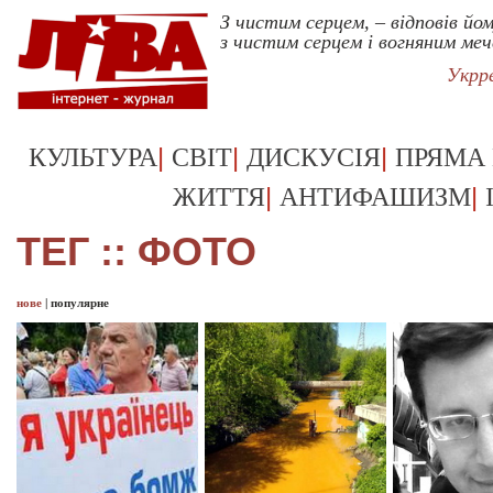
З чистим серцем, – відповів йом
з чистим серцем і вогняним ме
Укрр
|
|
|
КУЛЬТУРА
СВІТ
ДИСКУСІЯ
ПРЯМА
|
|
ЖИТТЯ
АНТИФАШИЗМ
ТЕГ :: ФОТО
нове
|
популярне