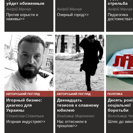
уйдет обиженным
стрельба
Андрiй Манчук
Андрiй Манчук
Андрiй Манчук
Против корысти и
Озерный город>>
Педагогика
наживы>>
достоинства>
АВТОРСЬКИЙ ПОГЛЯД
АВТОРСЬКИЙ ПОГЛЯД
ПОЛІТИКА
Игорный бизнес:
Двенадцать
Десять рокі
диагноз для
тезисов к славному
соціальної
Украины
юбилею
боротьби
Станіслав Сілантьєв
Владимир Мироненко
Володимир Че
Игорная индустрия>>
Нас оттеснили в
Шлях до змін
прошлое>>