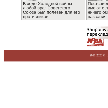
В ходе Холодной войны
Постсове
любой враг Советского
имеют с 
Союза был полезен для его
ничего об
противников
названия
2011-2020 © -