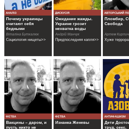
АНАЛІЗ
ДИСКУСІЯ
АВТОРСЬКИЙ П
Почему украинцы
Ожидание жажды.
Пломбир, С
считают себя
Украине грозит
Свобода
бедными
нехватка воды
Віталіна Буткалюк
Андрiй Манчук
Артем Кирпич
Социология нищеты>>
Предпоследняя капля>>
Хуже террор
ФЕТВА
ФЕТВА
АНТИФАШИЗМ
Вакцины – даром, и
Изнанка Женевы
Дети Досто
пусть никто не
труд, секс,