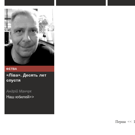
ФЕТВА
«Ліва». Десять лет
спустя
Андрiй Манчук
Наш юбилей>>
Перша
<<