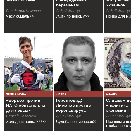
зміни системи
принуждение к
Что распыл
переменам
Украиной
Володимир Чемерис
Андрій Манчук
Андрій Манчук
Часу обмаль>>
Жити по новому>>
Почва для м
ПРЯМА МОВА
ФЕТВА
АНАЛІЗ
«Борьба против
Геронтоцид:
Слишком д
НАТО обязательна
Лимонов против
«политика
для левых»
коронавируса
экономии»
Сергей Соловьев
Андрій Манчук
Андрій Манчук
Холодная война 2.0>>
Судьба пенсионеров>>
Причины и по
глобального 