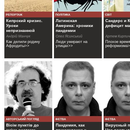
РЕПОРТАЖ
ПОЛІТИКА
СВІТ
Кипрский кризис.
Латинская
Сандерс и 
Уроки
Америка: хроники
дефицит ма
непризнанной
пандемии
республики
Андрій Манчук
Олег Ясинський
Артем Кирпич
Как делили родину
Люди умирают на
Плохое время
Афродиты>>
улицах>>
реформизма
АВТОРСЬКИЙ ПОГЛЯД
ФЕТВА
ФЕТВА
Вісім пунктів до
Пандемия, как
Вирусный п