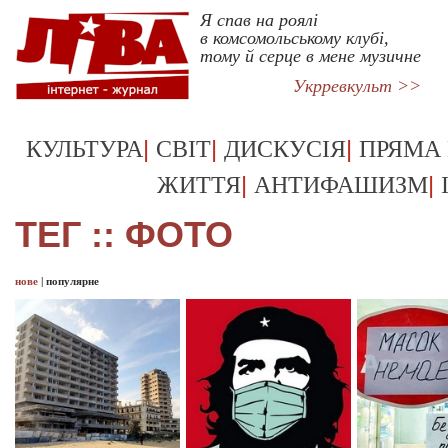
Я спав на роялі
в комсомольському клубі,
тому й серце в мене музичне
Укрревкульт >>
|
|
|
КУЛЬТУРА
СВІТ
ДИСКУСІЯ
ПРЯМА
|
|
ЖИТТЯ
АНТИФАШИЗМ
ТЕГ :: ФОТО
нове
|
популярне