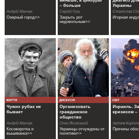
меньше, а цензуры
диагноз дл
– больше
Украины
Андрiй Манчук
Сергій Гузь
Станіслав Сі
Озерный город>>
Закрыть рот
Игорная инду
недовольным>>
ЖИТТЯ
ДИСКУСІЯ
СВІТ
Чужих рубах не
Организовать
Израиль. З
бывает
гражданское
кризисом –
общество
Андрiй Манчук
Олег Ясинський
Артем Кирпич
Косоворотка и
Украинцы отчуждены от
Причины обо
вышиванка>>
политики>>