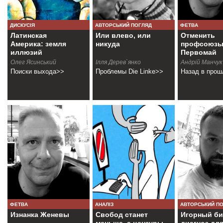
ДИСКУСІЯ
АВТОРСЬКИЙ ПОГЛЯД
ФЕТВА
Латинская
Или влево, или
Отменить
Америка: земля
никуда
профсоюзы
иллюзий
Первомай
Олег Ясинський
Ілля Дерев`янко
Андрiй Манчук
Поиски выхода>>
Проблемы Die Linke>>
Назад в про
ФЕТВА
АНАЛІЗ
АВТОРСЬКИЙ П
Изнанка Женевы
Свобод станет
Игорный би