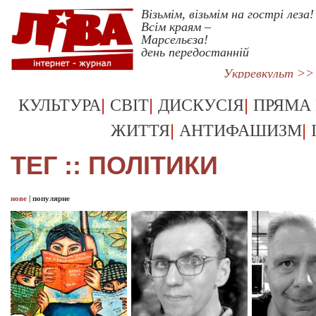
Візьмім, візьмім на гострі леза!
Всім краям –
Марсельєза!
день передостанній
Укрревкульт >>
|
|
|
КУЛЬТУРА
СВІТ
ДИСКУСІЯ
ПРЯМА
|
|
ЖИТТЯ
АНТИФАШИЗМ
ТЕГ :: ПОЛІТИКИ
нове
|
популярне