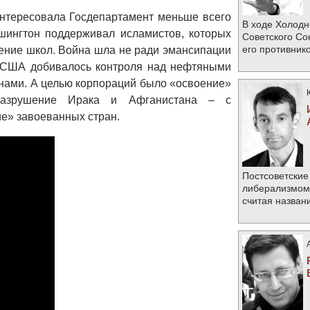
интересовала Госдепартамент меньше всего
В ходе Холодн
шингтон поддерживал исламистов, которых
Советского Со
его противник
ение школ. Война шла не ради эмансипации
о США добивалось контроля над нефтяными
нами. А целью корпораций было «освоение»
разрушение Ирака и Афганистана – с
е» завоеванных стран.
Постсоветские
либерализмом 
считая назван