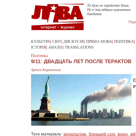
То було не геройство білих,
Не п`яна відвага шляхетних
бандитів
Укрр
КУЛЬТУРА
|
СВІТ
|
ДИСКУСІЯ
|
ПРЯМА МОВА
|
ПОЛІТИКА
|
ІСТОРІЯ
|
АНАЛІЗ
|
TRANSLATIONS
Політика
9/11: ДВАДЦАТЬ ЛЕТ ПОСЛЕ ТЕРАКТОВ
Артем Кирпиченок
С
у
Теги матеріалу:
імперіалізм
,
близький схід
,
відео
,
ві