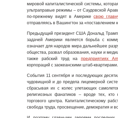
мировой капиталистической системы, которая
ультраправые режимы – от Саудовской Арави
по-прежнему видят в Америке
свою главн
отправляясь в Вашингтон за «поставлением н
Предыдущий президент США Дональд Трамп н
задачей Америки является борьба с комм
означает для народов мира дальнейшее разр
общества, развал образования, науки и меди
также рабский труд на
предприятиях Am
корпораций с заокеанскими штаб-квартирами.
События 11 сентября и последующих десяти
чудовищной и до предела лицемерной систе
сбрасывая их с колес улетающих самолето
религиозных фанатиков – вроде тех, кто
торгового центра. Капиталистическому рабс
свобода труда, просвещение, демократия и в
И поэтому главными героями последних д