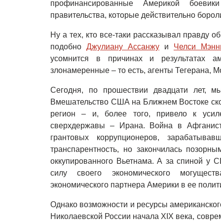
профинансированные Америкой боевики 
правительства, которые действительно борол
Ну а тех, кто все-таки рассказывал правду о
подобно
Джулиану Ассанжу
и
Челси Мэнн
усомнится в причинах и результатах а
злонамеренные – то есть, агенты Тегерана, М
Сегодня, по прошествии двадцати лет, м
Вмешательство США на Ближнем Востоке скор
регион – и, более того, привело к уси
сверхдержавы – Ирана. Война в Афганист
грантовых коррупционеров, зарабатыва
транспарентность, но закончилась позорн
оккупированного Вьетнама. А за спиной у 
силу своего экономического могущест
экономического партнера Америки в ее полит
Однако возможности и ресурсы американског
Николаевской России начала XIX века, совр