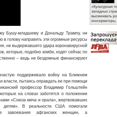
«Культурная т
западных стра
высмеивать ро
консерваторы,
жу Бушу-младшему и Дональду Трампу, ни
о в голову направить эти огромные ресурсы
ия, не выдержавшего удара коронавирусной
, которые, подобно зомби, ходят сейчас по
ественно – ведь не бездомные финансируют
ачастую поддерживало войну на Ближнем
и власти, пытаясь оправдать ее при помощи
риканский профессор Владимир Гольштейн
 которые на словах заботятся о положении
енами «Союза меча и орала», жертвовавших
 детям». В реальности США помогали
кие завоевания афганских женщин, а