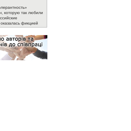
олерантность»
н, которую так любили
ссийские
 оказалась фикцией