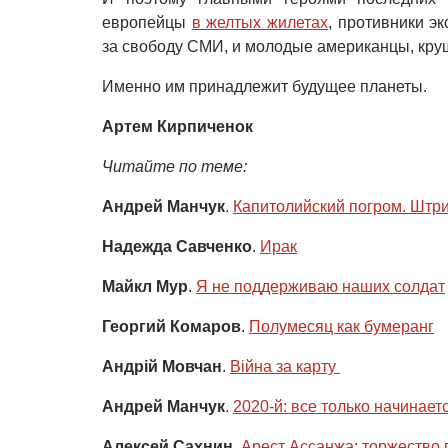
европейцы
в желтых жилетах
, противники э
за свободу СМИ, и молодые американцы, кр
Именно им принадлежит будущее планеты.
Артем Кирпиченок
Читайте по теме:
Андрей Манчук
.
Капитолийский погром. Штри
Надежда Савченко
.
Ирак
Майкл Мур
.
Я не поддерживаю наших солдат
Георгий Комаров
.
Полумесяц как бумеранг
Андрій Мовчан
.
Війна за карту 
Андрей Манчук
.
2020-й: все только начинает
Алексей Сахнин
.
Арест Ассанжа: торжество 