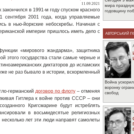
Сегодня 9 мая
11.09.2021
мира праздную
к закончился в 1991-м году спуском красного
годовщину по
1 сентября 2001 года, когда управляемые
сь в нью-йоркские небоскребы. Начиная с
ериканской империи пришлось иметь дело с
АВТОРСЬКИЙ П
функции «мирового жандарма», защитника
ой этого государства стали самые черные и
атиноамериканских диктаторов до исламских
уже не раз бывало в истории, вскормленный
Война ускорил
воронку огран
нгло-германский
договор по флоту
– отменяя
свобод
лкивая Гитлера к войне против СССР – они
созданного Кригсмарине будут истреблять
ансировали в восьмидесятые религиозных
я несколько лет эти люди направят самолеты