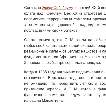
Согласно
Эрику Хобсбауму
, короткий XX-й ве
флага над Кремлем. Век XXI-й стартовал 1
исламскими террористами самолеты врезали
этого момента, воцарившейся над миром ам
последствиями своих успехов.
С того момента, как США взяли на себя 
глобальной капиталистической системы, опор
реакционные силы – от беглых нацистов и л
фундаменталистов Афганистана. Но, как это 
Западом зверь быстро сорвался с поводка.
Когда в 1935 году англичане подписывали а
ограничения Версальского договора и подта
не ожидали, что через пять лет силы вос
британские корабли. А США, которые фин
фанатиков-исламистов, не думали, что спуст
на башни Манхеттена.