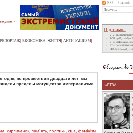
RSS
Редакція
евкульт >>
Підтримка
BTC: bc1qu5fqdlu8zd
BCH: qp87gcztla4lpzq
РЕПОРТАЖ
|
ЕКОНОМІКА
|
ЖИТТЯ
|
АНТИФАШИЗМ
|
BTG: btg1qgeq82g7ef
ETH: 0xe51FF8F0D4d
LTC: ltc1q3vrqe8tyzc
егодня, по прошествии двадцати лет, мы
видели пределы могущества империализма
ФЕТВА
йна
,
кирпиченок
,
пам`ять
,
політики
,
сша
,
фемінізм