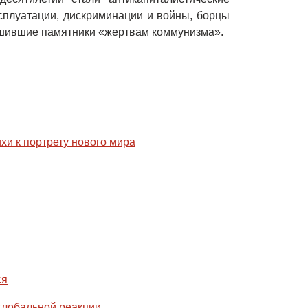
ксплуатации, дискриминации и войны, борцы
ушившие памятники «жертвам коммунизма».
хи к портрету нового мира
ся
глобальной реакции