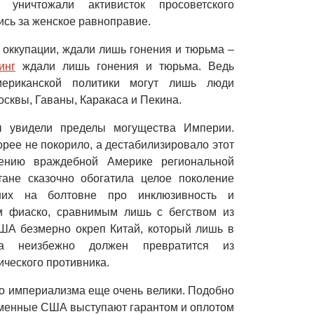
уничтожали активисток просоветского
ись за женское равноправие.
б оккупации, ждали лишь гонения и тюрьма –
инг
ждали лишь гонения и тюрьма. Ведь
мериканской политики могут лишь люди
осквы, Гаваны, Каракаса и Пекина.
ы увидели пределы могущества Империи.
ее не покорило, а дестабилизировало этот
лению враждебной Америке региональной
ане сказочно обогатила целое поколение
вших на болтовне про инклюзивность и
ым фиаско, сравнимым лишь с бегством из
США безмерно окреп Китай, который лишь в
ва неизбежно должен превратится из
ического противника.
о империализма еще очень велики. Подобно
еменные США выступают гарантом и оплотом