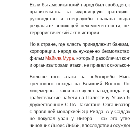
Если бы американский народ был свободен, о
правительства за чудовищную трагедию 
руководство и спецслужбы сначала выра
результате вопиющей некомпетентности, н
террористический акт в истории.
Но в стране, где власть принадлежит банкам
корпорации, народ вынужденно безмолвство
фильм
Майкла Мура
, который разоблачил ко
и организаторами атаки, не привел к сколько
Больше того, атака на небоскребы Нью-
крестового похода на Ближний Восток. Л
лицемерны – как и тысячу лет назад, когда 
грабительские набеги на Палестину. Усама 
дружественном США Пакистане. Организатор
с правящей монархией Эр-Рияда. А у Саддам
не покупал уран у Нигера – как это утв
чиновник Льюис Либби, впоследствии осужде