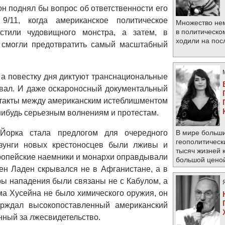
н поднял бы вопрос об ответственности его
9/11, когда американское политическое
Множество не
в политическо
стили чудовищного монстра, а затем, в
ходили на по
е смогли предотвратить самый масштабный
, а повестку дня диктуют транснациональные
вал. И даже оскароносный документальный
нтакты между американским истеблишментом
-нибудь серьезным волнениям и протестам.
Йорка стала предлогом для очередного
В мире больши
геополитическ
озунги новых крестоносцев были лживы и
тысяч жизней 
европейские наемники и монархи оправдывали
большой цено
бен Ладен скрывался не в Афганистане, а в
ы нападения были связаны не с Кабулом, а
а Хусейна не было химического оружия, он
ерждал высокопоставленный американский
нный за лжесвидетельство.