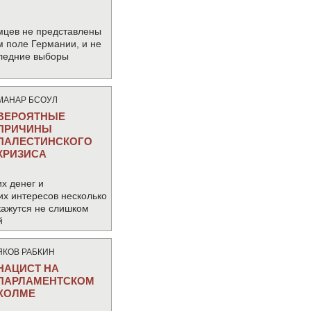
мцев не представлены
м поле Германии, и не
следние выборы
МАНАР БСОУЛ
ВЕРОЯТНЫЕ
ПРИЧИНЫ
ПАЛЕСТИНСКОГО
КРИЗИСА
х денег и
их интересов несколько
кажутся не слишком
й
ЯКОВ РАБКИН
НАЦИСТ НА
ПАРЛАМЕНТСКОМ
ХОЛМЕ