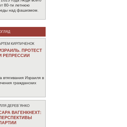
 2025 года люди всего
т 80-ти летнюю
беды над фашизмом.
ОГЛЯД
АРТЕМ КИРПИЧЕНОК
ИЗРАИЛЬ. ПРОТЕСТ
И РЕПРЕССИИ
а втягивания Израиля в
ичения гражданских
IЛЛЯ ДЕРЕВ`ЯНКО
САРА ВАГЕНКНЕХТ:
ПЕРСПЕКТИВЫ
ПАРТИИ