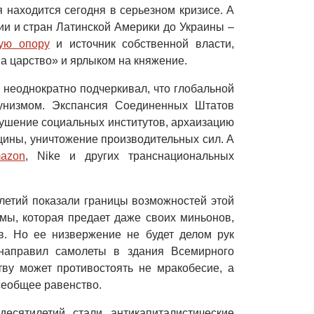
 находится сегодня в серьезном кризисе. А
и и стран Латинской Америки до Украины –
ую опору
и источник собственной власти,
а царство» и ярлыком на княжение.
еоднократно подчеркивал, что глобальной
унизмом. Экспансия Соединенных Штатов
ушение социальных институтов, архаизацию
цины, уничтожение производительных сил. А
azon
, Nike и других транснациональных
летий показали границы возможностей этой
мы, которая предает даже своих миньонов,
в. Но ее низвержение не будет делом рук
 направил самолеты в здания Всемирного
тву может противостоять не мракобесие, а
сеобщее равенство.
есятилетий стали антикапиталистические