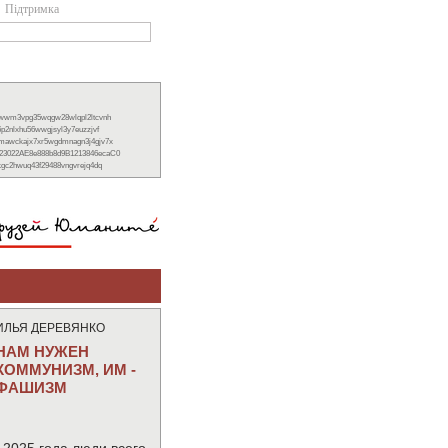
Підтримка
xwwm3vpg35wqgw28wlqpl2ltcvnh
6p2nlxhu56wwgjsyl3y7euzzjvf
nmawckajx7xr5wgdmnagn3j4gjv7x
23022AE8e888b8d9B1213846ecaC0
ckgc2hwuq43f29488vngvrejq4dq
ИЛЬЯ ДЕРЕВЯНКО
НАМ НУЖЕН
КОММУНИЗМ, ИМ -
ФАШИЗМ