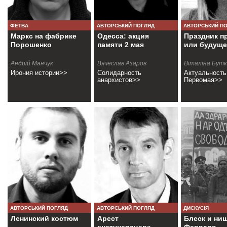
ФЕТВА
АВТОРСЬКИЙ ПОГЛЯД
АВТОРСЬКИЙ П
Маркс на фабрике
Одесса: акция
Праздник п
Порошенко
памяти 2 мая
или будуще
Андрій Манчук
Вячеслав Азаров
Віталіна Бут
Ирония истории>>
Солидарность
Актуальность
анархистов>>
Первомая>>
АВТОРСЬКИЙ ПОГЛЯД
АВТОРСЬКИЙ ПОГЛЯД
ДИСКУСІЯ
Ленинский костюм
Арест
Блеск и ни