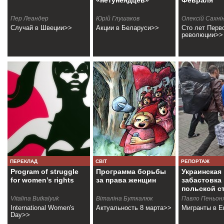
«нетунеядцев»
Февраля
Пер Леандер
Юрiй Глушаков
Олексiй Сахнi
Случай в Швеции>>
Акции в Беларуси>>
Сто лет Перв
революции>>
ПЕРЕКЛАД
СВІТ
РЕПОРТАЖ
Program of struggle
Программа борьбы
Украинская
for women’s rights
за права женщин
забастовка 
польской с
Vіtalіna Butkalyuk
Віталіна Буткалюк
Павло Пеньон
International Women's
Актуальность 8 марта>>
Мигранты в Е
Day>>