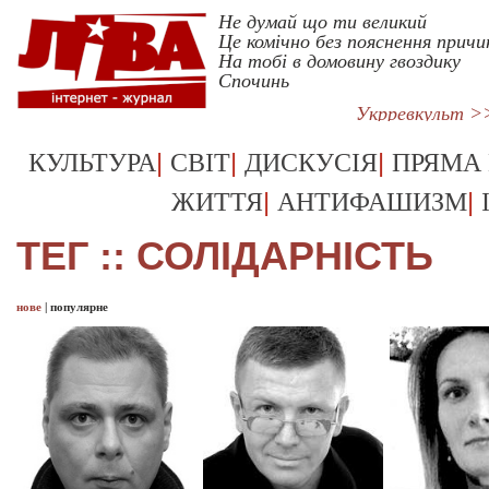
Не думай що ти великий
Це комічно без пояснення причи
На тобі в домовину гвоздику
Спочинь
Укрревкульт >
|
|
|
КУЛЬТУРА
СВІТ
ДИСКУСІЯ
ПРЯМА
|
|
ЖИТТЯ
АНТИФАШИЗМ
ТЕГ :: СОЛІДАРНІСТЬ
нове
|
популярне