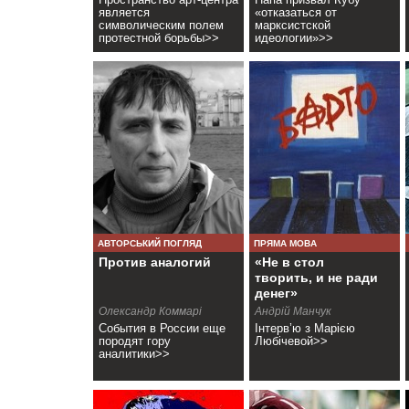
является
«отказаться от
символическим полем
марксистской
протестной борьбы>>
идеологии»>>
АВТОРСЬКИЙ ПОГЛЯД
ПРЯМА МОВА
Против аналогий
«Не в стол
творить, и не ради
денег»
Олександр Коммарі
Андрій Манчук
События в России еще
Інтерв’ю з Марією
породят гору
Любічевой>>
аналитики>>