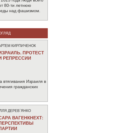
 2025 года люди всего
т 80-ти летнюю
беды над фашизмом.
ОГЛЯД
АРТЕМ КИРПИЧЕНОК
ИЗРАИЛЬ. ПРОТЕСТ
И РЕПРЕССИИ
а втягивания Израиля в
ичения гражданских
IЛЛЯ ДЕРЕВ`ЯНКО
САРА ВАГЕНКНЕХТ:
ПЕРСПЕКТИВЫ
ПАРТИИ