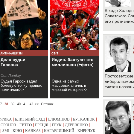
В ходе Холодн
Советского Со
его противник
АНТИФАШИЗМ
СВІТ
Дело судьи
Индия: бастуют сто
Гарсона
миллионов (+фото)
Сол Ландау
Постсоветские
Судья Гарсон задел
Одна из самых
либерализмом 
болевую точку правых
массовых стачек в
считая назван
политиков>>
мировой истории>>
7
38
39
40
41
42
>>
Остання
ФРИКА
|
БЛИЗЬКИЙ СХІД
|
БЛЮМІНОВ
|
БУТКАЛЮК
|
ВОРОНОВ
|
ГЕТТО
|
ГРЕЦІЯ
|
ГРУК
|
ДЕРЕВЯНКО
|
|
ЗМІ
|
КІНО
|
КАВКАЗ
|
КАГАРЛИЦЬКИЙ
|
КИРИЧУК