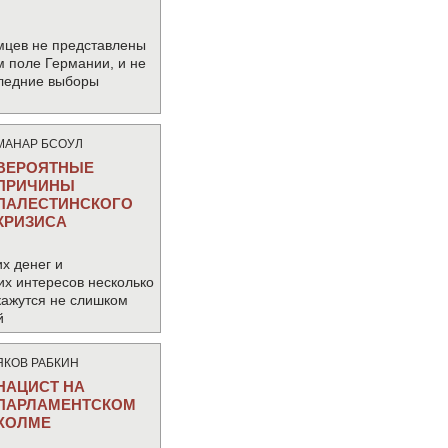
мцев не представлены
м поле Германии, и не
следние выборы
МАНАР БСОУЛ
ВЕРОЯТНЫЕ
ПРИЧИНЫ
ПАЛЕСТИНСКОГО
КРИЗИСА
х денег и
их интересов несколько
кажутся не слишком
й
ЯКОВ РАБКИН
НАЦИСТ НА
ПАРЛАМЕНТСКОМ
ХОЛМЕ