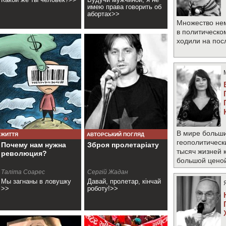
имею права говорить об
абортах>>
Множество не
в политическо
ходили на по
В мире больши
ЖИТТЯ
АВТОРСЬКИЙ ПОГЛЯД
геополитическ
Почему нам нужна
Зброя пролетаріату
тысяч жизней 
революция?
большой цено
Таліта Соарес
Сергій Жадан
Мы загнаны в ловушку
Давай, пролетар, кінчай
>>
роботу!>>