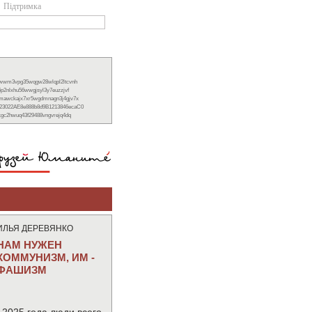
Підтримка
xwwm3vpg35wqgw28wlqpl2ltcvnh
6p2nlxhu56wwgjsyl3y7euzzjvf
nmawckajx7xr5wgdmnagn3j4gjv7x
23022AE8e888b8d9B1213846ecaC0
ckgc2hwuq43f29488vngvrejq4dq
ИЛЬЯ ДЕРЕВЯНКО
НАМ НУЖЕН
КОММУНИЗМ, ИМ -
ФАШИЗМ