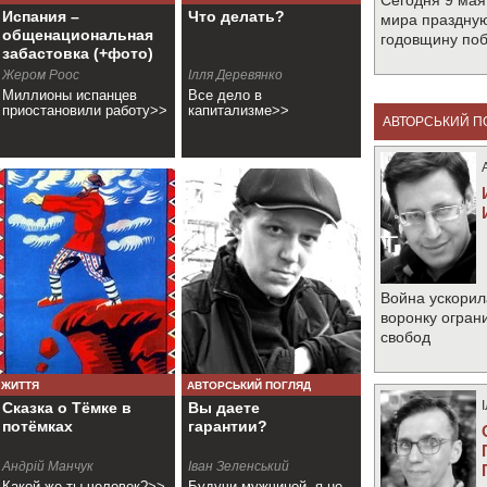
Сегодня 9 мая
Испания –
Что делать?
мира праздную
общенациональная
годовщину по
забастовка (+фото)
Жером Роос
Ілля Деревянко
Миллионы испанцев
Все дело в
приостановили работу>>
капитализме>>
АВТОРСЬКИЙ П
Война ускорил
воронку огран
свобод
ЖИТТЯ
АВТОРСЬКИЙ ПОГЛЯД
Сказка о Тёмке в
Вы даете
потёмках
гарантии?
Андрій Манчук
Іван Зеленський
Какой же ты человек?>>
Будучи мужчиной, я не