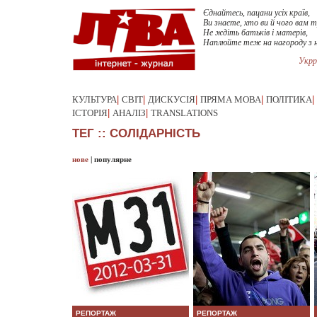
Єднайтесь, пацани усіх країв,
Ви знаєте, хто ви й чого вам т
Не ждіть батьків і матерів,
Наплюйте теж на нагороду з 
Укрр
КУЛЬТУРА
|
СВІТ
|
ДИСКУСІЯ
|
ПРЯМА МОВА
|
ПОЛІТИКА
|
ІСТОРІЯ
|
АНАЛІЗ
|
TRANSLATIONS
ТЕГ :: СОЛІДАРНІСТЬ
нове
|
популярне
РЕПОРТАЖ
РЕПОРТАЖ