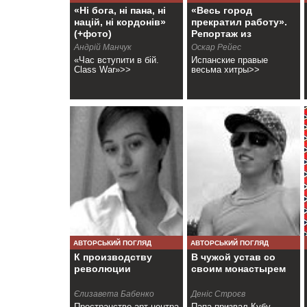
«Ні бога, ні пана, ні
«Весь город
націй, ні кордонів»
прекратил работу».
(+фото)
Репортаж из
Барселоны
Андрій Манчук
Оскар Рейес
(+видео)
«Час вступити в бій.
Испанские правые
Class War»>>
весьма хитры>>
АВТОРСЬКИЙ ПОГЛЯД
АВТОРСЬКИЙ ПОГЛЯД
К производству
В чужой устав со
революции
своим монастырем
Єлизавета Бабенко
Деніс Строєв
Пространство арт-центра
Папа призвал Кубу