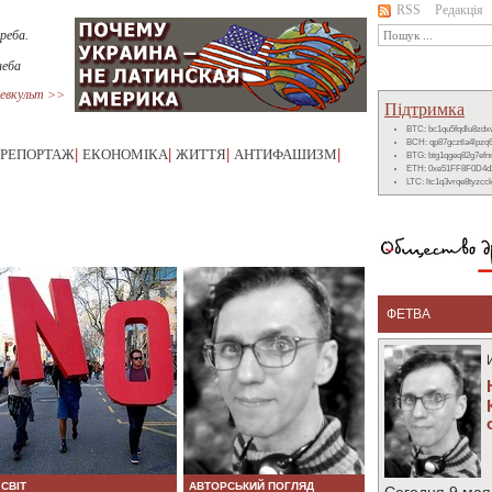
RSS
Редакція
реба.
неба
евкульт >>
Підтримка
BTC: bc1qu5fqdlu8zd
BCH: qp87gcztla4lpzq
РЕПОРТАЖ
|
ЕКОНОМІКА
|
ЖИТТЯ
|
АНТИФАШИЗМ
|
BTG: btg1qgeq82g7ef
ETH: 0xe51FF8F0D4d
LTC: ltc1q3vrqe8tyzc
ФЕТВА
СВІТ
АВТОРСЬКИЙ ПОГЛЯД