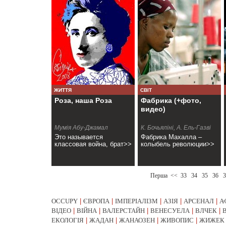
ЖИТТЯ
СВІТ
Роза, наша Роза
Фабрика (+фото,
видео)
Мумія Абу-Джамал
К. Бочьяліні, А. Ель-Газві
Это называется
Фабрика Махалла –
классовая война, брат>>
колыбель революции>>
Перша
<<
33
34
35
36
3
OCCUPY
|
ЄВРОПА
|
ІМПЕРІАЛІЗМ
|
АЗІЯ
|
АРСЕНАЛ
|
А
ВІДЕО
|
ВІЙНА
|
ВАЛЕРСТАЙН
|
ВЕНЕСУЕЛА
|
ВЛЧЕК
|
ЕКОЛОГІЯ
|
ЖАДАН
|
ЖАНАОЗЕН
|
ЖИВОПИС
|
ЖИЖЕК