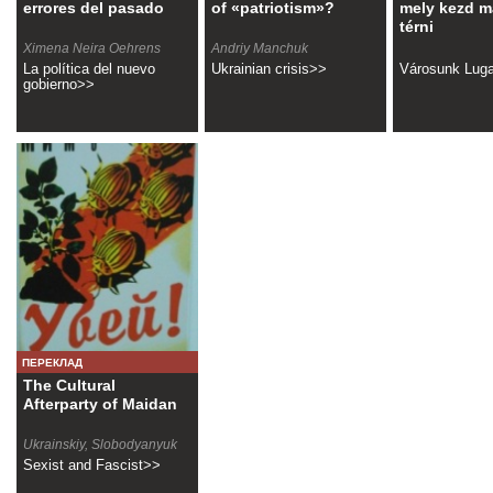
errores del pasado
of «patriotism»?
mely kezd 
térni
Ximena Neira Oehrens
Andriy Manchuk
La política del nuevo
Ukrainian crisis>>
Városunk Lug
gobierno>>
ПЕРЕКЛАД
The Cultural
Afterparty of Maidan
Ukrainskiy, Slobodyanyuk
Sexist and Fascist>>