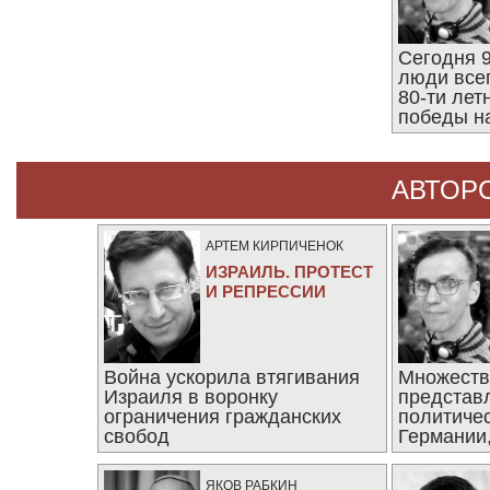
Сегодня 9
люди все
80-ти ле
победы н
АВТОР
АРТЕМ КИРПИЧЕНОК
ИЗРАИЛЬ. ПРОТЕСТ
И РЕПРЕССИИ
Война ускорила втягивания
Множеств
Израиля в воронку
представ
ограничения гражданских
политиче
свобод
Германии,
последни
ЯКОВ РАБКИН