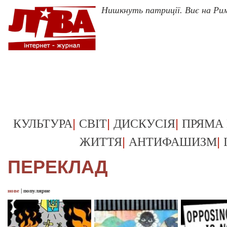
Нишкнуть патриції. Виє на Рим
|
|
|
КУЛЬТУРА
СВІТ
ДИСКУСІЯ
ПРЯМА
|
|
ЖИТТЯ
АНТИФАШИЗМ
ПЕРЕКЛАД
нове
|
популярне