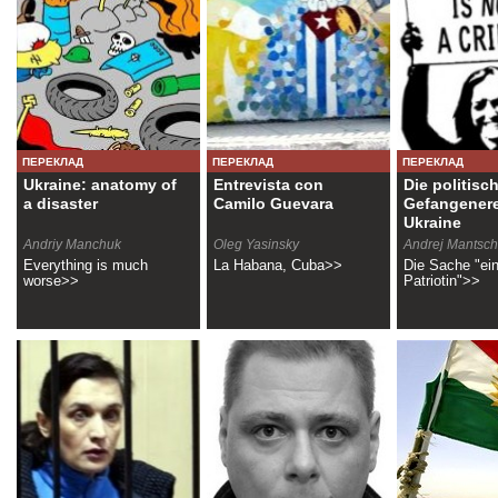
ПЕРЕКЛАД
ПЕРЕКЛАД
ПЕРЕКЛАД
Ukraine: anatomy of
Entrevista con
Die politisc
a disaster
Camilo Guevara
Gefangenere
Ukraine
Andriy Manchuk
Oleg Yasinsky
Andrej Mantsc
Everything is much
La Habana, Cuba>>
Die Sache "ein
worse>>
Patriotin">>