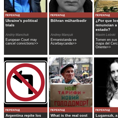
ПЕРЕКЛАД
ПЕРЕКЛАД
ПЕРЕКЛАД
Ukraine’s political
Böhran müharibədir
¿Por que lo
trials
renuncian a
estado?
Andriy Manchuk
Andrey Mançuk
Maxim Lebski
European Court may
Ermənistanda və
Tomen en sus
cancel convictions>>
Azərbaycanda>>
mapa del Cer
Oriente>>
ПЕРЕКЛАД
ПЕРЕКЛАД
ПЕРЕКЛАД
Argentina repite los
What is the real cost
Luganszk, a