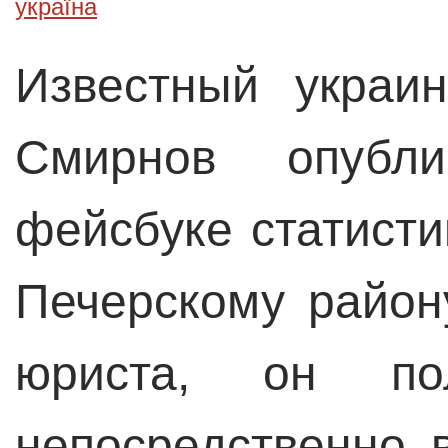
україна
Известный украи
Смирнов опубл
фейсбуке статисти
Печерскому район
юриста, он по
непосредственно 