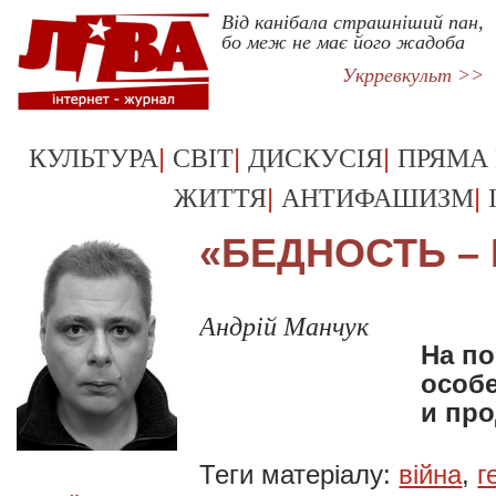
Від канібала страшніший пан,
бо меж не має його жадоба
Укрревкульт >>
|
|
|
КУЛЬТУРА
СВІТ
ДИСКУСІЯ
ПРЯМА
|
|
ЖИТТЯ
АНТИФАШИЗМ
«БЕДНОСТЬ –
Андрій Манчук
На по
особ
и пр
Теги матеріалу:
війна
,
г