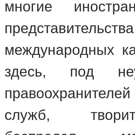
многие иностра
представите
международных к
здесь, под не
правоохранителе
служб, твори