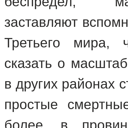
беспредел, м
заставляют вспомн
Третьего мира, 
сказать о масштаб
в других районах 
простые смертны
более, в провин