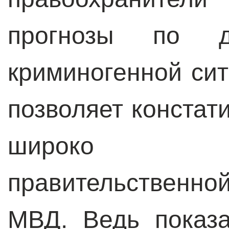
прогнозы по д
криминогенной сит
позволяет констат
широко разр
правительственн
МВД. Ведь показ