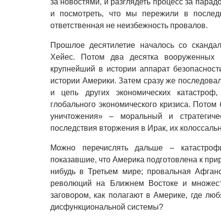
за новостями, и разглядеть процесс за пара
и посмотреть, что мы пережили в последн
ответственная не неизбежность провалов.
Прошлое десятилетие началось со скандал
Хейес. Потом два десятка вооруженных 
крупнейший в истории аппарат безопасност
истории Америки. Затем сразу же последова
и цепь других экономических катастроф
глобального экономического кризиса. Потом
уничтожения» – моральный и стратегиче
последствия вторжения в Ирак, их колоссаль
Можно перечислять дальше – катастрофи
показавшие, что Америка подготовлена к при
нибудь в Третьем мире; провальная Афганс
революций на Ближнем Востоке и множест
заговором, как полагают в Америке, где лю
дисфункциональной системы?