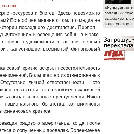
ольшой

«Культурная т
рнет-ресурсов и блогов. Здесь невозможно
западных стра
высмеивать ро
ам? Есть общее мнение о том, что медиа не
консерваторы,
истории последнего десятилетия. Первая –
 уничтожения» и освещение войны в Ираке.
в сфере недвижимости и злокачественный
трит, запустившие всемирный финансовый
ансовый кризис вскрыл несостоятельность
 неизменной. Большинство из ответственных
Отсутствие личной ответственности – это
лично ни за сотни тысяч загубленных жизней
ни за обман и военные преступления. Никто
 национального богатства, за миллионы
в финансовом кризисе.
реакция рядового американца, когда после
шаться о допущенных провалах. Более-менее