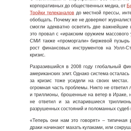
корпоративных до общественных медиа, от
Б
Тройки телеканалов
до местной прессы, инте
обобщать. Почему же не доверяют журналист
смогли адекватно осветить две важнейшие 
это провал с «иракским оружием массового
СМИ также «проморгали» биржевой пузырь 
рост финансовых инструментов на Уолл-С
кризис.
Разразившийся в 2008 году глобальный фин
американских элит. Однако система осталась
за кризис тоже усидели на своих местах. 
огромная часть проблемы. Никто не ответил 
и триллионы, брошенные на ветер в Ираке, 
не ответил и за испарившиеся триллионы
разрушенных состояний и поломанных судеб 
«Теперь они нам это говорят» – типичная 
драки начинают махать кулаками, или сокру