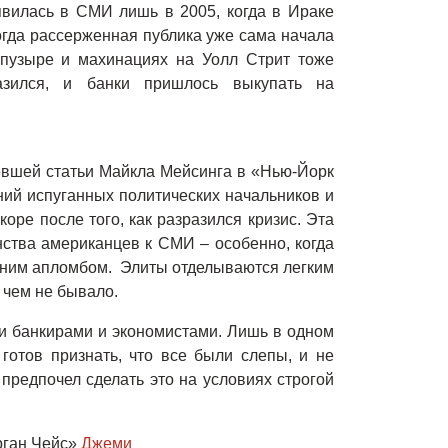
явилась в СМИ лишь в 2005, когда в Ираке
огда рассерженная публика уже сама начала
 пузыре и махинациях на Уолл Стрит тоже
азился, и банки пришлось выкупать на
евшей статьи Майкла Мейсинга в «Нью-Йорк
ний испуганных политических начальников и
оре после того, как разразился кризис. Эта
тва американцев к СМИ – особенно, когда
ежним апломбом. Элиты отделываются легким
 чем не бывало.
и банкирами и экономистами. Лишь в одном
готов признать, что все были слепы, и не
 предпочел сделать это на условиях строгой
рган Чейс»
Джеми
