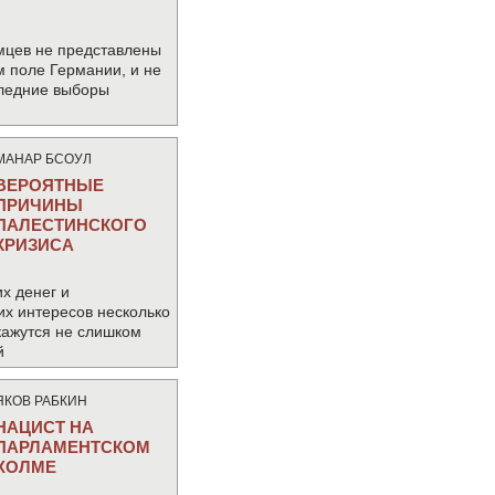
мцев не представлены
м поле Германии, и не
следние выборы
МАНАР БСОУЛ
ВЕРОЯТНЫЕ
ПРИЧИНЫ
ПАЛЕСТИНСКОГО
КРИЗИСА
х денег и
их интересов несколько
кажутся не слишком
й
ЯКОВ РАБКИН
НАЦИСТ НА
ПАРЛАМЕНТСКОМ
ХОЛМЕ