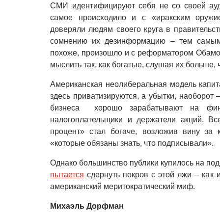
СМИ идентифицируют себя не со своей ауди
самое происходило и с «иракским оружи
доверяли людям своего круга в правительст
сомнению их дезинформацию – тем самым
похоже, произошло и с реформатором Обамой.
мыслить так, как богатые, слушая их больше, 
Американская неолиберальная модель капит
здесь приватизируются, а убытки, наоборот
бизнеса хорошо зарабатывают на фина
налогоплательщики и держатели акций. Вс
процент» стал богаче, возложив вину за 
«которые обязаны знать, что подписывали».
Однако большинство публики купилось на по
пытается
сдернуть покров с этой лжи – как и
американский меритократический миф.
Михаэль Дорфман