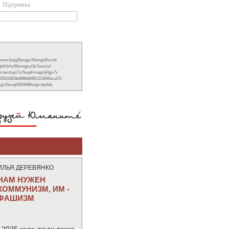
Підтримка
xwwm3vpg35wqgw28wlqpl2ltcvnh
6p2nlxhu56wwgjsyl3y7euzzjvf
nmawckajx7xr5wgdmnagn3j4gjv7x
23022AE8e888b8d9B1213846ecaC0
ckgc2hwuq43f29488vngvrejq4dq
ИЛЬЯ ДЕРЕВЯНКО
НАМ НУЖЕН
КОММУНИЗМ, ИМ -
ФАШИЗМ