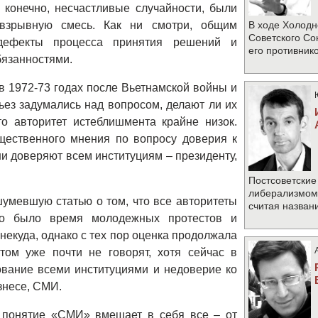
 конечно, несчастливые случайности, были
взрывную смесь. Как ни смотри, общим
В ходе Холодн
Советского Со
дефекты процесса принятия решений и
его противник
бязанностями.
в 1972-73 годах после Вьетнамской войны и
ьез задумались над вопросом, делают ли их
о авторитет истеблишмента крайне низок.
щественного мнения по вопросу доверия к
ни доверяют всем институциям – президенту,
Постсоветские
либерализмом 
умевшую статью о том, что все авторитеты
считая назван
То было время молодежных протестов и
 некуда, однако с тех пор оценка продолжала
том уже почти не говорят, хотя сейчас в
вание всеми институциями и недоверие ко
знесе, СМИ.
 понятие «СМИ» вмещает в себя все – от