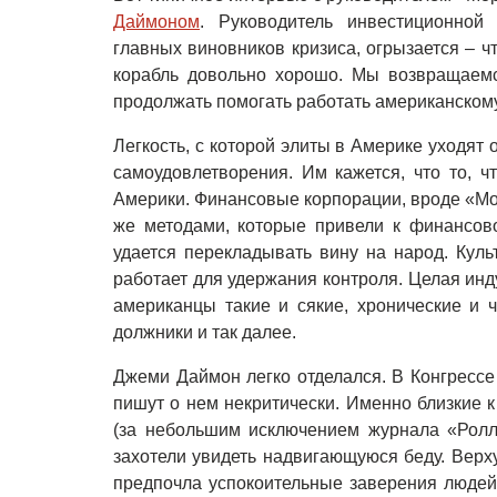
Даймоном
. Руководитель инвестиционной
главных виновников кризиса, огрызается – ч
корабль довольно хорошо. Мы возвращаем
продолжать помогать работать американскому
Легкость, с которой элиты в Америке уходят 
самоудовлетворения. Им кажется, что то, 
Америки. Финансовые корпорации, вроде «Мо
же методами, которые привели к финансово
удается перекладывать вину на народ. Кул
работает для удержания контроля. Целая инду
американцы такие и сякие, хронические и 
должники и так далее.
Джеми Даймон легко отделался. В Конгрессе
пишут о нем некритически. Именно близкие 
(за небольшим исключением журнала «Ролл
захотели увидеть надвигающуюся беду. Верх
предпочла успокоительные заверения людей