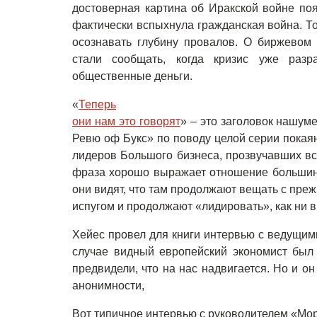
достоверная картина об Иракской войне по
фактически вспыхнула гражданская война. Т
осознавать глубину провалов. О биржевом
стали сообщать, когда кризис уже разр
общественные деньги.
«
Теперь

они нам это говорят
» – это заголовок нашум
Ревю оф Букс» по поводу целой серии покая
лидеров Большого бизнеса, прозвучавших вск
фраза хорошо выражает отношение большинс
они видят, что там продолжают вещать с пр
испугом и продолжают «лидировать», как ни в
Хейес провел для книги интервью с ведущим
случае видный европейский экономист был 
предвидели, что на нас надвигается. Но и он
анонимности,
Вот типичное интервью с руководителем «Мо