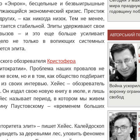
Сегодня 9 мая
тво «Энрон», бесцельные и безвыигрышные
мира праздную
лжающийся экономический кризис. Престиж
годовщину по
ругих, – как никогда низок. Тем не менее,
остается стабильной. Элиты удерживают свои
 вызов – и это еще больше усиливает
АВТОРСЬКИЙ П
Дело не только в вопиющих системных
ется элита.
еского обозревателя
Кристофера

итократии». Проблема наших провалов не
ке всем, но и в том, как общество подбирает
 из своих интервью. Хейес – обозреватель
Война ускорил
 Он издал свою новую книгу в июле, и лишь
воронку огран
свобод
ейес называет период, в котором мы живем
тину Паустовскому – «временем больших
торитета элит» – пишет Хейес. Калейдоскоп
 увидеть за деревьями лес, уловить феномен