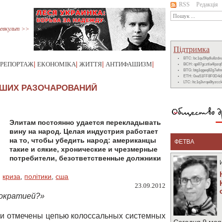
RSS
Редакція
евкульт >>
Підтримка
BTC: bc1qu5fqdlu8zd
РЕПОРТАЖ
|
ЕКОНОМІКА
|
ЖИТТЯ
|
АНТИФАШИЗМ
|
BCH: qp87gcztla4lpzq
BTG: btg1qgeq82g7ef
ETH: 0xe51FF8F0D4d
LTC: ltc1q3vrqe8tyzc
ШИХ РАЗОЧАРОВАНИЙ
Элитам постоянно удается перекладывать
вину на народ. Целая индустрия работает
на то, чтобы убедить народ: американцы
ФЕТВА
такие и сякие, хронические и чрезмерные
потребители, безответственные должники
,
криза
,
політики
,
сша
23.09.2012
тократией?»
ии отмечены цепью колоссальных системных