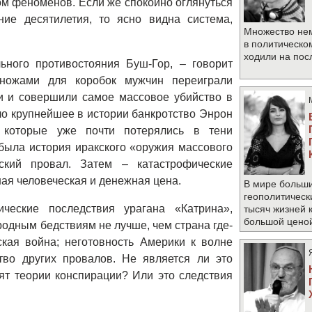
дом феноменов. Если же спокойно оглянуться
ие десятилетия, то ясно видна система,
Множество не
в политическо
ходили на по
ьного противостояния Буш-Гор, – говорит
ножами для коробок мужчин переиграли
и и совершили самое массовое убийство в
ло крупнейшее в истории банкротство Энрон
, которые уже почти потерялись в тени
 была история иракского «оружия массового
ский провал. Затем – катастрофические
ная человеческая и денежная цена.
В мире больши
геополитическ
ческие последствия урагана «Катрина»,
тысяч жизней 
большой цено
родным бедствиям не лучше, чем страна где-
кая война; неготовность Америки к волне
во других провалов. Не является ли это
бят теории конспирации? Или это следствия