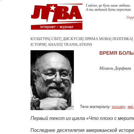
І звісно, це була лише людина.
А ти людиной бути перестав
Укрр
КУЛЬТУРА
|
СВІТ
|
ДИСКУСІЯ
|
ПРЯМА МОВА
|
ПОЛІТИКА
|
ІСТОРІЯ
|
АНАЛІЗ
|
TRANSLATIONS
ВРЕМЯ БОЛЬ
Міхаель Дорфман
Теги матеріалу:
occupy
,
змі
Первый текст из цикла «Что плохо с мери
Последние десятилетия американской истор