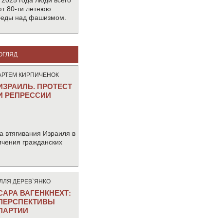
 2025 года люди всего
т 80-ти летнюю
беды над фашизмом.
ОГЛЯД
АРТЕМ КИРПИЧЕНОК
ИЗРАИЛЬ. ПРОТЕСТ
И РЕПРЕССИИ
а втягивания Израиля в
ичения гражданских
IЛЛЯ ДЕРЕВ`ЯНКО
САРА ВАГЕНКНЕХТ:
ПЕРСПЕКТИВЫ
ПАРТИИ