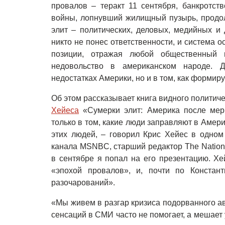
провалов – теракт 11 сентября, банкротс
войны, лопнувший жилищный пузырь, продо
элит – политических, деловых, медийных и д
никто не понес ответственности, и система 
позиции, отражая любой общественный
недовольство в американском народе. 
недостатках Америки, но и в том, как формиру
Об этом рассказывает книга видного политич
Хейеса
«Сумерки элит: Америка после мер
только в том, какие люди заправляют в Амери
этих людей, – говорил Крис Хейес в одном
канала MSNBC, старший редактор The Nation.
в сентябре я попал на его презентацию. Х
«эпохой провалов», и, почти по Констан
разочарований».
«Мы живем в разгар кризиса подорванного ав
сенсаций в СМИ часто не помогает, а мешает