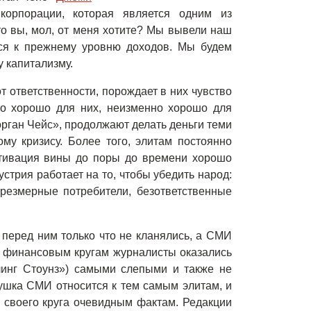
 корпорации, которая является одним из
то вы, мол, от меня хотите? Мы вывели наш
ся к прежнему уровню доходов. Мы будем
 капитализму.
от ответственности, порождает в них чувство
что хорошо для них, неизменно хорошо для
рган Чейс», продолжают делать деньги теми
му кризису. Более того, элитам постоянно
ьтивация вины до поры до времени хорошо
стрия работает на то, чтобы убедить народ:
чрезмерные потребители, безответственные
 перед ним только что не кланялись, а СМИ
к финансовым кругам журналисты оказались
инг Стоунз») самыми слепыми и также не
ушка СМИ относится к тем самым элитам, и
 своего круга очевидным фактам. Редакции