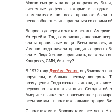
Можно смотреть на вещи по-разному. Были,
системные дефекты, которые и создали 
знаменателем во всех провалах были 
неспособность элит справляться со своими о
Вопрос о доверии к элитам встал в Америке 
Уотергейта. Тогда американцы впервые всер
элиты правильные вещи. Всем казалось, чт
Именно тогда начали проводить опросы об
элите. Людей стали спрашивать, насколько о
Конгрессу, СМИ, бизнесу?
В 1972 году
Джеймс Рестон
опубликовал наш
порушены, и больше некому доверять. 
возмущения. Тогда казалось, что падать ниже
неуклонно скатываться вниз. Сегодня об э
Америке выявляется повсеместное разочаро
всем элитам – в политике, администрации, би
С политиками и бюрократами все ясно. Но