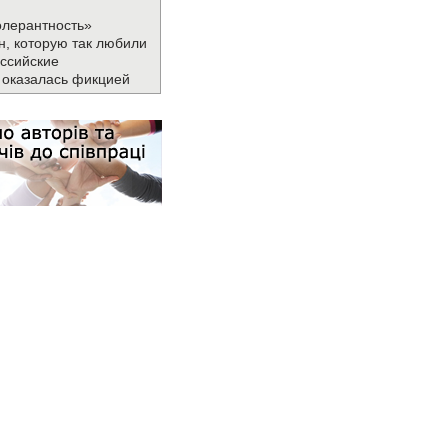
олерантность»
н, которую так любили
ссийские
 оказалась фикцией