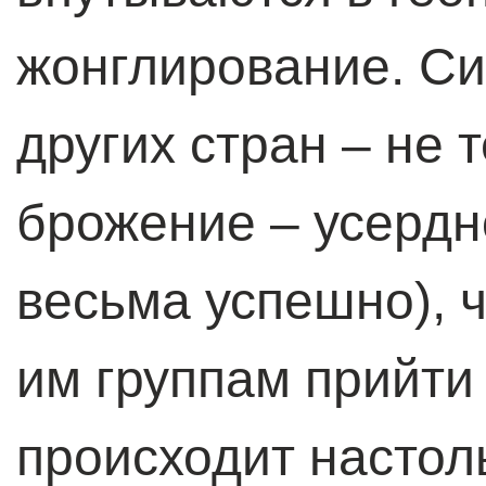
жонглирование. С
других стран – не 
брожение – усердн
весьма успешно), 
им группам прийти 
происходит настоль