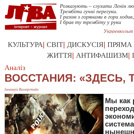
Розказують – слухати Ленін л
Трембіти гучні перегуки.
І разом з горянами в гори ходив,
І брав ту трембіту у руки
Укрревкульт
|
|
|
КУЛЬТУРА
СВІТ
ДИСКУСІЯ
ПРЯМА
|
|
ЖИТТЯ
АНТИФАШИЗМ
Аналіз
ВОССТАНИЯ: «ЗДЕСЬ, 
Іммануїл Валлерстайн
Мы как 
переход
экономи
система
нынешн