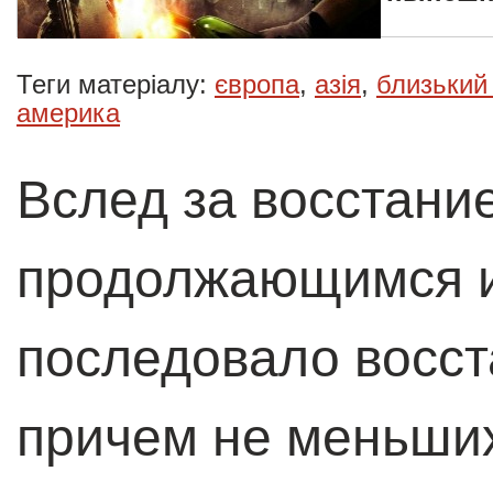
Теги матеріалу:
європа
,
азія
,
близький 
америка
Вслед за восстани
продолжающимся и 
последовало восст
причем не меньших