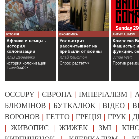
ІСТОРІЯ
ЕКОНОМІКА
АНТИФАШИЗМ
Африка и немцы -
Уолл-стрит
Комплекс Б
история
рассчитывает на
Фашисты: и
колонизации
прибыли от войны
функции, с
Намибии
Илья Деревянко
Илай Клифтон
Junge Welt
история колонизации
Спрос растет>>
Против ревиз
Намибии>>
|
|
|
OCCUPY
ЄВРОПА
ІМПЕРІАЛІЗМ
А
|
|
|
БЛЮМІНОВ
БУТКАЛЮК
ВІДЕО
В
|
|
|
|
ВОРОНОВ
ГЕТТО
ГРЕЦІЯ
ГРУК
Д
|
|
|
|
ЖИВОПИС
ЖИЖЕК
ЗМІ
КІН
|
|