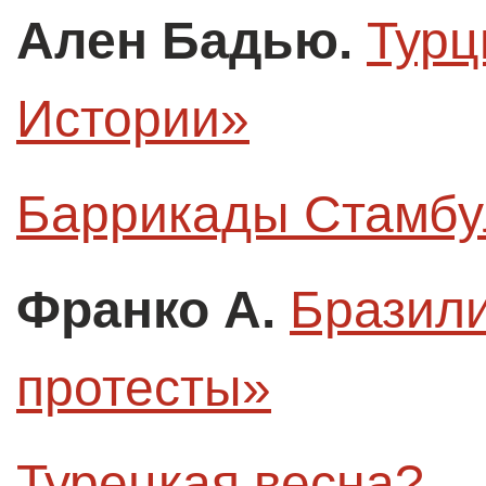
Ален Бадью.
Турц
Истории»
Баррикады Стамбу
Франко А.
Бразили
протесты»
Турецкая весна?