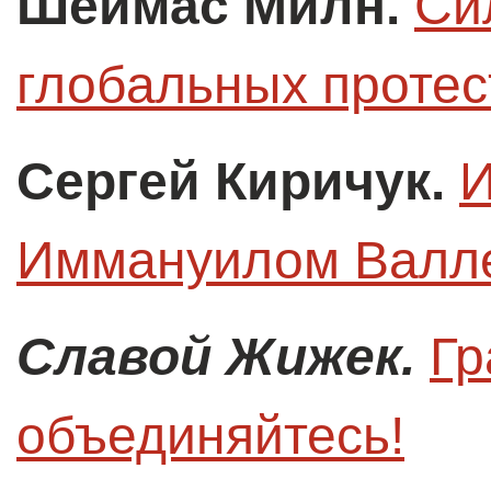
Шеймас Милн.
Си
глобальных протес
Сергей Киричук.
И
Иммануилом Валл
Славой Жижек.
Гр
объединяйтесь!