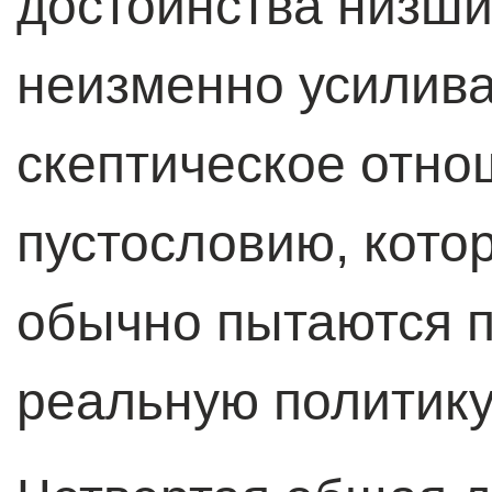
достоинства низши
неизменно усилив
скептическое отно
пустословию, кото
обычно пытаются 
реальную политику