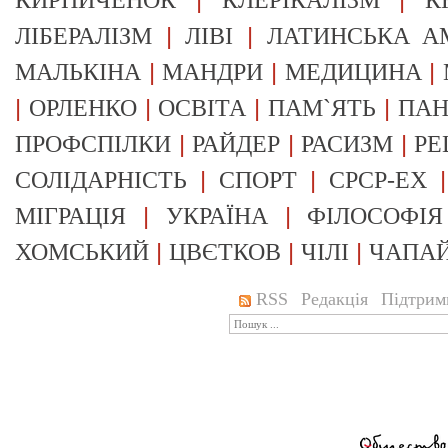
КИРПИЧЕНОК
КЛЕРІКАЛІЗМ
К
|
|
ЛІБЕРАЛІЗМ
ЛІВІ
ЛАТИНСЬКА А
|
|
|
МАЛЬКІНА
МАНДРИ
МЕДИЦИНА
|
|
|
|
ОРЛЕНКО
ОСВІТА
ПАМ`ЯТЬ
ПА
|
|
|
ПРОФСПІЛКИ
РАЙДЕР
РАСИЗМ
РЕ
|
|
СОЛІДАРНІСТЬ
СПОРТ
СРСР-EX
|
|
МІГРАЦІЯ
УКРАЇНА
ФІЛОСОФІЯ
|
|
|
ХОМСЬКИЙ
ЦВЄТКОВ
ЧІЛІ
ЧАПА
RSS
Редакція
Підтрим