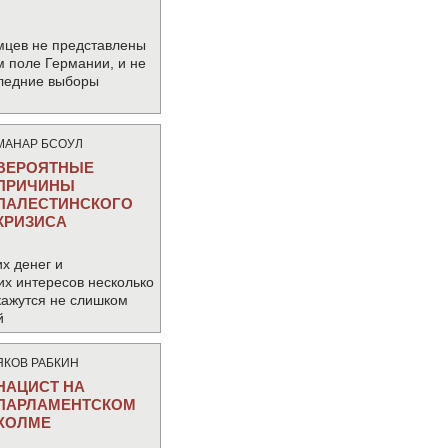
мцев не представлены
м поле Германии, и не
следние выборы
МАНАР БСОУЛ
ВЕРОЯТНЫЕ
ПРИЧИНЫ
ПАЛЕСТИНСКОГО
КРИЗИСА
х денег и
их интересов несколько
кажутся не слишком
й
ЯКОВ РАБКИН
НАЦИСТ НА
ПАРЛАМЕНТСКОМ
ХОЛМЕ