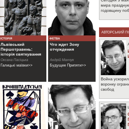
Сегодня 9 мая
мира праздную
годовщину по
АВТОРСЬКИЙ П
ІСТОРІЯ
ФЕТВА
Львівський
Что ждет Зону
Першотравень:
отчуждения
історія святкування
Оксана Пасіцька
Андрiй Манчук
Галицькі маївки>>
Будущее Припяти>>
Война ускорил
воронку огран
свобод