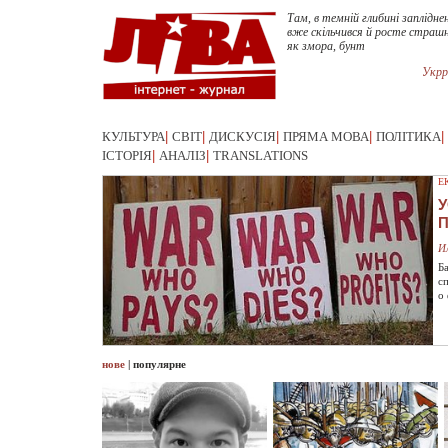
Там, в темній глибині заплідне
вже скільчився й росте страш
як змора, бунт
Укрр
КУЛЬТУРА
|
СВІТ
|
ДИСКУСІЯ
|
ПРЯМА МОВА
|
ПОЛІТИКА
|
ІСТОРІЯ
|
АНАЛІЗ
|
TRANSLATIONS
Е
У
И
Б
с
о
нове
|
популярне