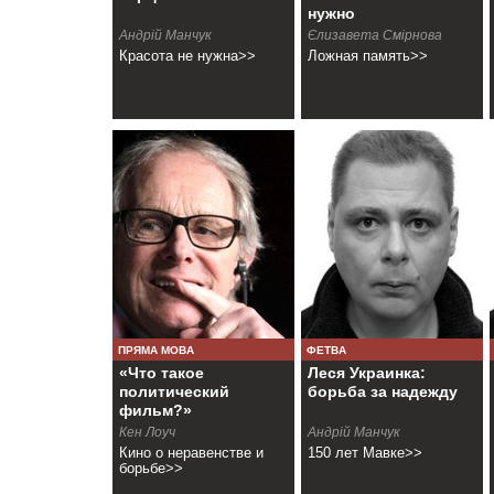
нужно
Андрiй Манчук
Єлизавета Смірнова
Красота не нужна>>
Ложная память>>
ПРЯМА МОВА
ФЕТВА
«Что такое
Леся Украинка:
политический
борьба за надежду
фильм?»
Кен Лоуч
Андрiй Манчук
Кино о неравенстве и
150 лет Мавке>>
борьбе>>