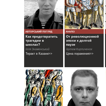
АВТОРСЬКИЙ ПОГЛЯД
АНАЛІЗ
Как предотвратить
От революционной
трагедии в
эпохи к долгой
школах?
паузе
Ілля Знаменський
Артем Кирпиченок
Теракт в Казани>>
Цена поражения>>