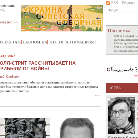
RSS
Редакція
ного лона,
ний,
евкульт >>
Підтримка
BTC: bc1qu5fqdlu8zd
BCH: qp87gcztla4lpzq
РЕПОРТАЖ
|
ЕКОНОМІКА
|
ЖИТТЯ
|
АНТИФАШИЗМ
|
BTG: btg1qgeq82g7ef
ETH: 0xe51FF8F0D4d
LTC: ltc1q3vrqe8tyzc
КОНОМІКА
ОЛЛ-СТРИТ РАССЧИТЫВАЕТ НА
ПРИБЫЛИ ОТ ВОЙНЫ
лай Клифтон
анковские аналитики обсудили эскалацию конфликта, которая
пособна принести большие доходы, задавая откровенные вопросы
ФЕТВА
 финансовой выгоде
>>>