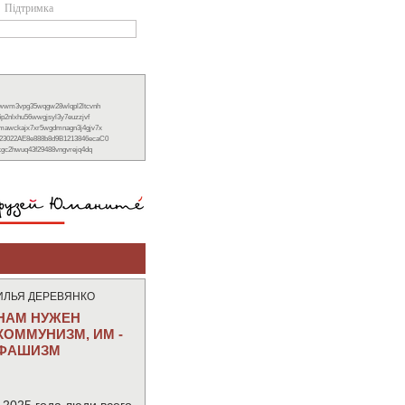
Підтримка
xwwm3vpg35wqgw28wlqpl2ltcvnh
6p2nlxhu56wwgjsyl3y7euzzjvf
nmawckajx7xr5wgdmnagn3j4gjv7x
23022AE8e888b8d9B1213846ecaC0
ckgc2hwuq43f29488vngvrejq4dq
ИЛЬЯ ДЕРЕВЯНКО
НАМ НУЖЕН
КОММУНИЗМ, ИМ -
ФАШИЗМ