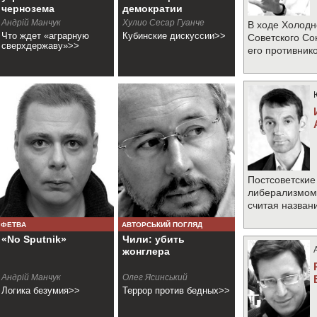
чернозема
демократии
Андрій Манчук
Хулио Сесар Гуанче
В ходе Холодн
Что ждет «аграрную
Кубинские дискуссии>>
Советского Со
сверхдержаву»>>
его противник
Постсоветские
либерализмом 
считая назван
ФЕТВА
АВТОРСЬКИЙ ПОГЛЯД
«No Sputnik»
Чили: убить
жонглера
Андрій Манчук
Олег Ясинський
Логика безумия>>
Террор против бедных>>