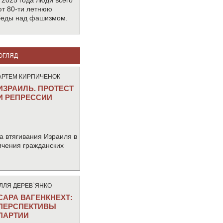
 2025 года люди всего
т 80-ти летнюю
беды над фашизмом.
ОГЛЯД
АРТЕМ КИРПИЧЕНОК
ИЗРАИЛЬ. ПРОТЕСТ
И РЕПРЕССИИ
а втягивания Израиля в
ичения гражданских
IЛЛЯ ДЕРЕВ`ЯНКО
САРА ВАГЕНКНЕХТ:
ПЕРСПЕКТИВЫ
ПАРТИИ