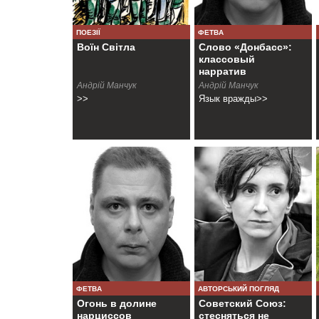
ПОЕЗІЇ
ФЕТВА
Воїн Світла
Слово «Донбасс»:
классовый
нарратив
Андрій Манчук
Андрiй Манчук
>>
Язык вражды>>
ФЕТВА
АВТОРСЬКИЙ ПОГЛЯД
Огонь в долине
Советский Союз:
нарциссов
стесняться не