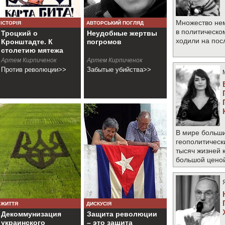
Множество не
ІСТОРІЯ
АВТОРСЬКИЙ ПОГЛЯД
в политическо
Троцкий о
Неудобные жертвы
ходили на по
Кронштадте. К
погромов
столетию мятежа
Артем Кирпиченок
Артем Кирпиченок
Против революции>>
Забытые убийства>>
В мире больши
геополитическ
тысяч жизней 
большой цено
ЖИТТЯ
ДИСКУСІЯ
Декоммунизация
Защита революции
украинского
– это защита