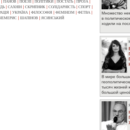
|
ПАНОВ
|
ПОЕЗІЇ
|
ПОЛІТИКИ
|
ПОСТАТЬ
|
ПРОЗА
|
УДЬ
|
САХНІН
|
СКРИПНИК
|
СОЛІДАРНІСТЬ
|
СПОРТ
|
РАЦІЯ
|
УКРАЇНА
|
ФІЛОСОФІЯ
|
ФЕМІНІЗМ
|
ФЕТВА
|
Множество не
ЧЕМЕРИС
|
ШАПІНОВ
|
ЯСИНСЬКИЙ
в политическо
ходили на по
В мире больши
геополитическ
тысяч жизней 
большой цено