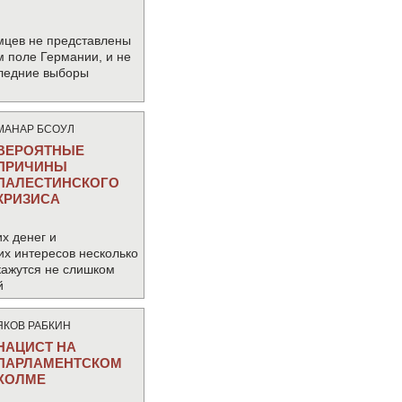
мцев не представлены
м поле Германии, и не
следние выборы
МАНАР БСОУЛ
ВЕРОЯТНЫЕ
ПРИЧИНЫ
ПАЛЕСТИНСКОГО
КРИЗИСА
х денег и
их интересов несколько
кажутся не слишком
й
ЯКОВ РАБКИН
НАЦИСТ НА
ПАРЛАМЕНТСКОМ
ХОЛМЕ