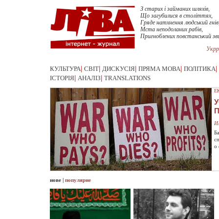
З старих і займаних шляхів,
Що загубилися в століттях,
Гряде натхнення людський гнів
Мста неподоланих рабів,
Пригноблених повстанський зв
Укрр
КУЛЬТУРА
|
СВІТ
|
ДИСКУСІЯ
|
ПРЯМА МОВА
|
ПОЛІТИКА
|
ІСТОРІЯ
|
АНАЛІЗ
|
TRANSLATIONS
Е
У
И
Б
с
о
нове
|
популярне