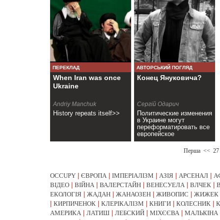
ПЕРЕКЛАД
АВТОРСЬКИЙ ПОГЛЯД
When Iran was once
Конец Януковича?
Ukraine
Andriy Manchuk
Сергій Одарич
History repeats itself>>
Политические изменения
в Украине могут
переформатировать все
европейское
пространство>>
Перша
<<
27
OCCUPY
|
ЄВРОПА
|
ІМПЕРІАЛІЗМ
|
АЗІЯ
|
АРСЕНАЛ
|
А
ВІДЕО
|
ВІЙНА
|
ВАЛЕРСТАЙН
|
ВЕНЕСУЕЛА
|
ВЛЧЕК
|
ЕКОЛОГІЯ
|
ЖАДАН
|
ЖАНАОЗЕН
|
ЖИВОПИС
|
ЖИЖЕК
|
КИРПИЧЕНОК
|
КЛЕРІКАЛІЗМ
|
КНИГИ
|
КОЛЕСНИК
|
АМЕРИКА
|
ЛАТИШ
|
ЛЕБСКИЙ
|
МІХЄЄВА
|
МАЛЬКІНА