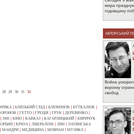
Сегодня 9 мая
мира праздную
годовщину по
АВТОРСЬКИЙ П
Война ускорил
воронку огран
28
29
30
31
32
свобод
ФРИКА
|
БЛИЗЬКИЙ СХІД
|
БЛЮМІНОВ
|
БУТКАЛЮК
|
ВОРОНОВ
|
ГЕТТО
|
ГРЕЦІЯ
|
ГРУК
|
ДЕРЕВЯНКО
|
|
ЗМІ
|
КІНО
|
КАВКАЗ
|
КАГАРЛИЦЬКИЙ
|
КИРИЧУК
КОРБИН
|
КРИЗА
|
ЛІБЕРАЛІЗМ
|
ЛІВІ
|
ЛАТИНСЬКА
|
МАНДРИ
|
МЕДИЦИНА
|
МОВЧАН
|
МУЗИКА
|