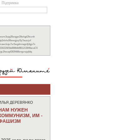
Підтримка
xwwm3vpg35wqgw28wlqpl2ltcvnh
6p2nlxhu56wwgjsyl3y7euzzjvf
nmawckajx7xr5wgdmnagn3j4gjv7x
23022AE8e888b8d9B1213846ecaC0
ckgc2hwuq43f29488vngvrejq4dq
ИЛЬЯ ДЕРЕВЯНКО
НАМ НУЖЕН
КОММУНИЗМ, ИМ -
ФАШИЗМ