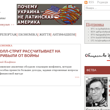
RSS
Редакція
,
итяг
Підтримка
евкульт >>
BTC: bc1qu5fqdlu8zd
BCH: qp87gcztla4lpzq
РЕПОРТАЖ
|
ЕКОНОМІКА
|
ЖИТТЯ
|
АНТИФАШИЗМ
|
BTG: btg1qgeq82g7ef
ETH: 0xe51FF8F0D4d
LTC: ltc1q3vrqe8tyzc
КОНОМІКА
ОЛЛ-СТРИТ РАССЧИТЫВАЕТ НА
ПРИБЫЛИ ОТ ВОЙНЫ
лай Клифтон
анковские аналитики обсудили эскалацию конфликта, которая
пособна принести большие доходы, задавая откровенные вопросы
ФЕТВА
 финансовой выгоде
>>>