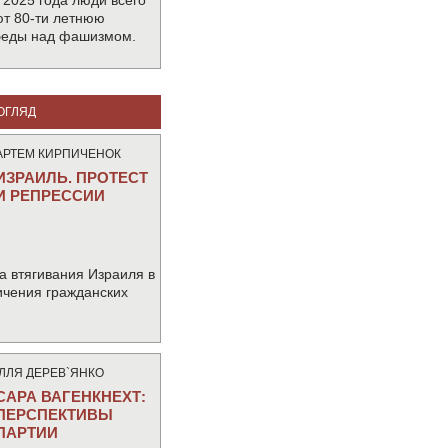
 2025 года люди всего
т 80-ти летнюю
беды над фашизмом.
ОГЛЯД
АРТЕМ КИРПИЧЕНОК
ИЗРАИЛЬ. ПРОТЕСТ
И РЕПРЕССИИ
а втягивания Израиля в
ичения гражданских
IЛЛЯ ДЕРЕВ`ЯНКО
САРА ВАГЕНКНЕХТ:
ПЕРСПЕКТИВЫ
ПАРТИИ