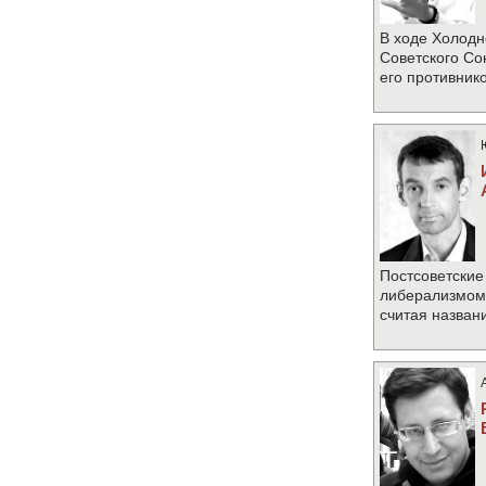
В ходе Холодн
Советского Со
его противник
Постсоветские
либерализмом 
считая назван