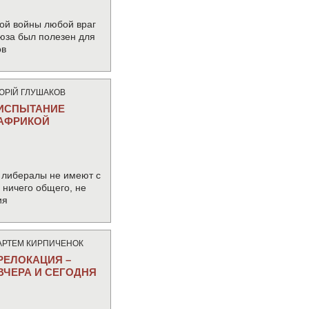
ой войны любой враг
юза был полезен для
ов
ЮРIЙ ГЛУШАКОВ
ИСПЫТАНИЕ
АФРИКОЙ
 либералы не имеют с
ничего общего, не
ия
АРТЕМ КИРПИЧЕНОК
РЕЛОКАЦИЯ –
ВЧЕРА И СЕГОДНЯ