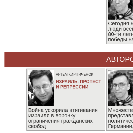
Сегодня 9
люди все
80-ти ле
победы н
АВТОР
АРТЕМ КИРПИЧЕНОК
ИЗРАИЛЬ. ПРОТЕСТ
И РЕПРЕССИИ
Война ускорила втягивания
Множеств
Израиля в воронку
представ
ограничения гражданских
политиче
свобод
Германии,
последни