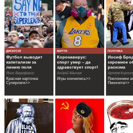
ДИСКУСІЯ
ЖИТТЯ
ПОЛІТИКА
Футбол выводит
Коронавирус:
Иосиф Брод
капитализм за
спорт умер – да
скромное о
линию поля
здравствует спорт!
расизма
Янис Варуфакис
Андрій Манчук
Артем Кирпич
Красная карточка
Игры кончились>>
Поклонники а
Суперлиге>>
Пиночета>>