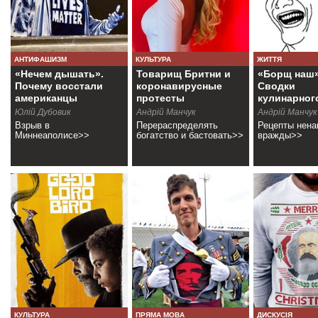
АНТИФАШИЗМ
КУЛЬТУРА
ЖИТТЯ
«Нечем дышать».
Товарищ Бритни и
«Борщ наш»
Почему восстали
коронавирусные
Сводки
американцы
протесты
кулинарног
фронта
Юлій Дубовик
Андрій Манчук
Андрiй Манчук
Взрыв в
Перераспределять
Рецепты нена
Миннеаполисе>>
богатство и бастовать>>
вражды>>
КУЛЬТУРА
ПРЯМА МОВА
ДИСКУСІЯ