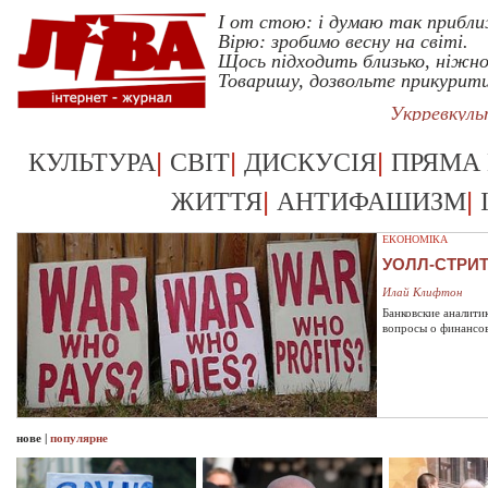
I от стою: i думаю так прибл
Вiрю: зробимо весну на свiтi.
Щось пiдходить близько, нiжно
Товаришу, дозвольте прикурит
Укрревкул
|
|
|
КУЛЬТУРА
СВІТ
ДИСКУСІЯ
ПРЯМА
|
|
ЖИТТЯ
АНТИФАШИЗМ
ЕКОНОМІКА
УОЛЛ-СТРИ
Илай Клифтон
Банковские аналити
вопросы о финансо
нове
|
популярне