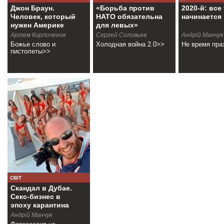
Джон Браун.
«Борьба против
2020-й: все
Человек, который
НАТО обязательна
начинается
нужен Америке
для левых»
Артем Кирпиченок
Сергей Соловьев
Андрiй Манчук
Божье слово и
Холодная война 2.0>>
Не время пра
пистолеты>>
СВІТ
Скандал в Дубае.
Секс-бизнес в
эпоху карантина
Андрiй Манчук