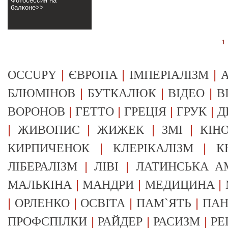
Фотосессия на
балконе>>
1
|
|
|
OCCUPY
ЄВРОПА
ІМПЕРІАЛІЗМ
А
|
|
|
БЛЮМІНОВ
БУТКАЛЮК
ВІДЕО
В
|
|
|
|
ВОРОНОВ
ГЕТТО
ГРЕЦІЯ
ГРУК
Д
|
|
|
|
ЖИВОПИС
ЖИЖЕК
ЗМІ
КІН
|
|
КИРПИЧЕНОК
КЛЕРІКАЛІЗМ
К
|
|
ЛІБЕРАЛІЗМ
ЛІВІ
ЛАТИНСЬКА А
|
|
|
МАЛЬКІНА
МАНДРИ
МЕДИЦИНА
|
|
|
|
ОРЛЕНКО
ОСВІТА
ПАМ`ЯТЬ
ПА
|
|
|
ПРОФСПІЛКИ
РАЙДЕР
РАСИЗМ
РЕ