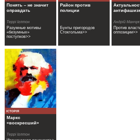
Понять – не значит
Район против
Актуальнос
оправдать
полиции
антифашиз
Террі Іглтон
Андрій Манчук
Разумные мотивы
Бунты пригородов
Против власт
«безумных»
Стокгольма>>
оппозиции>>
поступков>>
ІСТОРІЯ
Маркс
«воскресший»
Террі Іглтон