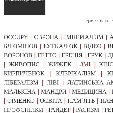
Ироническая рецензия>>
Перша
<<
14
15
1
|
|
|
OCCUPY
ЄВРОПА
ІМПЕРІАЛІЗМ
А
|
|
|
БЛЮМІНОВ
БУТКАЛЮК
ВІДЕО
В
|
|
|
|
ВОРОНОВ
ГЕТТО
ГРЕЦІЯ
ГРУК
Д
|
|
|
|
ЖИВОПИС
ЖИЖЕК
ЗМІ
КІН
|
|
КИРПИЧЕНОК
КЛЕРІКАЛІЗМ
К
|
|
ЛІБЕРАЛІЗМ
ЛІВІ
ЛАТИНСЬКА А
|
|
|
МАЛЬКІНА
МАНДРИ
МЕДИЦИНА
|
|
|
|
ОРЛЕНКО
ОСВІТА
ПАМ`ЯТЬ
ПА
|
|
|
ПРОФСПІЛКИ
РАЙДЕР
РАСИЗМ
РЕ