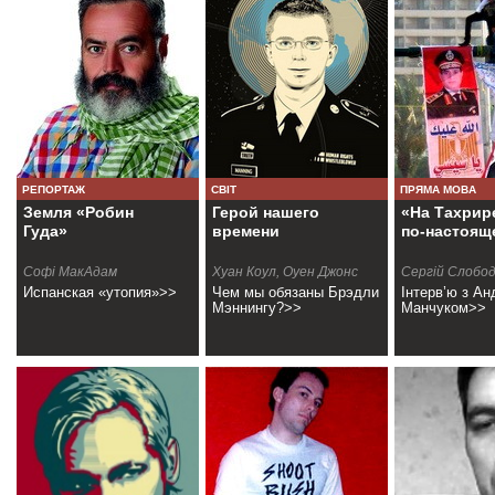
РЕПОРТАЖ
СВІТ
ПРЯМА МОВА
Земля «Робин
Герой нашего
«На Тахрир
Гуда»
времени
по-настоящ
Софі МакАдам
Хуан Коул, Оуен Джонс
Сергій Слобод
Испанская «утопия»>>
Чем мы обязаны Брэдли
Інтерв’ю з Ан
Мэннингу?>>
Манчуком>>