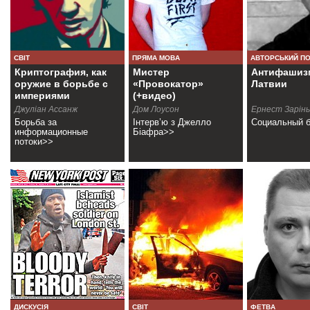
СВІТ
ПРЯМА МОВА
АВТОРСЬКИЙ П
Криптография, как
Мистер
Антифашиз
оружие в борьбе с
«Провокатор»
Латвии
империями
(+видео)
Джуліан Ассанж
Дом Лоусон
Ернест Зарін
Борьба за
Інтерв’ю з Джелло
Социальный 
информационные
Біафра>>
потоки>>
ДИСКУСІЯ
СВІТ
ФЕТВА