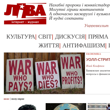
Нахабні пророки і конквістадор
Могутні лірики континентів
А одночасно заскорузлі і вузькол
Й нудні сектанти
Укрревкульт
|
|
|
КУЛЬТУРА
СВІТ
ДИСКУСІЯ
ПРЯМА
|
|
ЖИТТЯ
АНТИФАШИЗМ
ЕКОНОМІКА
УОЛЛ-СТРИ
Илай Клифтон
Банковские аналити
вопросы о финансо
нове
|
популярне