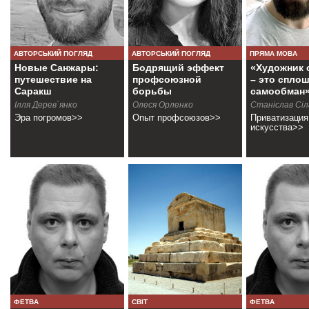
АВТОРСЬКИЙ ПОГЛЯД
АВТОРСЬКИЙ ПОГЛЯД
ПРЯМА МОВА
Новые Санжары:
Бодрящий эффект
«Художник 
путешествие на
профсоюзной
– это спло
Саракш
борьбы
самообман
Ілля Дерев`янко
Олеся Орленко
Станіслав Сі
Эра погромов>>
Опыт профсоюзов>>
Приватизация
искусства>>
ФЕТВА
СВІТ
ФЕТВА