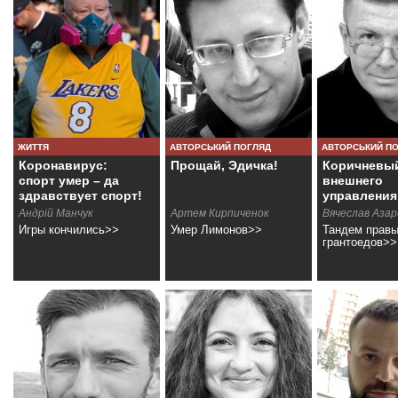
ЖИТТЯ
АВТОРСЬКИЙ ПОГЛЯД
АВТОРСЬКИЙ П
Коронавирус:
Прощай, Эдичка!
Коричневый
спорт умер – да
внешнего
здравствует спорт!
управления
Андрій Манчук
Артем Кирпиченок
Вячеслав Азар
Игры кончились>>
Умер Лимонов>>
Тандем правы
грантоедов>>