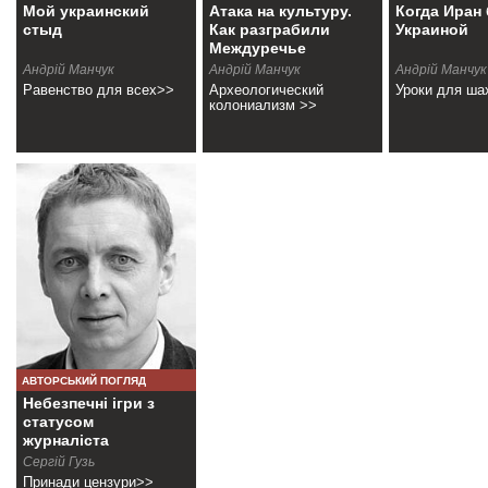
Мой украинский
Атака на культуру.
Когда Иран
стыд
Как разграбили
Украиной
Междуречье
Андрій Манчук
Андрій Манчук
Андрій Манчук
Равенство для всех>>
Археологический
Уроки для ша
колониализм >>
АВТОРСЬКИЙ ПОГЛЯД
Небезпечні ігри з
статусом
журналіста
Сергій Гузь
Принади цензури>>