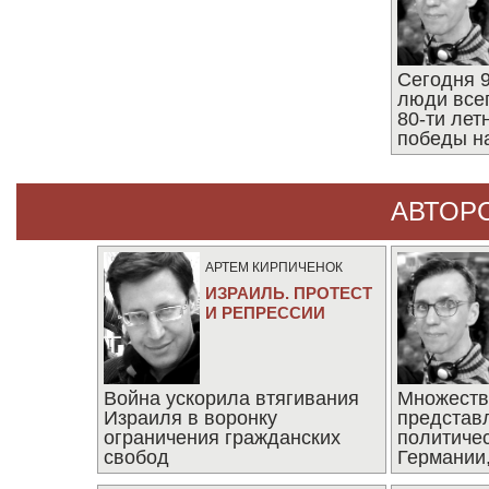
Сегодня 9
люди все
80-ти ле
победы н
АВТОР
АРТЕМ КИРПИЧЕНОК
ИЗРАИЛЬ. ПРОТЕСТ
И РЕПРЕССИИ
Война ускорила втягивания
Множеств
Израиля в воронку
представ
ограничения гражданских
политиче
свобод
Германии,
последни