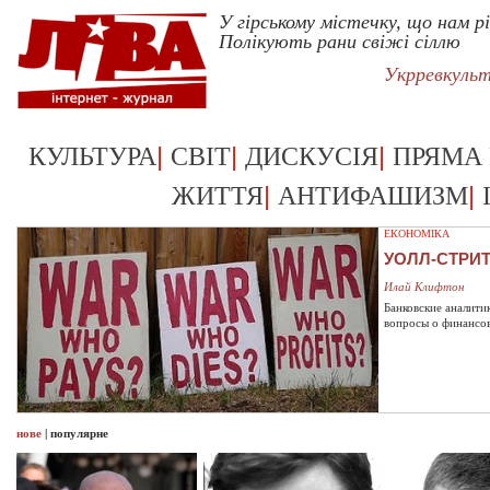
У гірському містечку, що нам рі
Полікують рани свіжі сіллю
Укрревкуль
|
|
|
КУЛЬТУРА
СВІТ
ДИСКУСІЯ
ПРЯМА
|
|
ЖИТТЯ
АНТИФАШИЗМ
ЕКОНОМІКА
УОЛЛ-СТРИ
Илай Клифтон
Банковские аналити
вопросы о финансо
нове
|
популярне