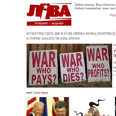
Люблю машину. Вона блискуча 
Люблю й ненавиджу: вона, мов
Укрр
КУЛЬТУРА
|
СВІТ
|
ДИСКУСІЯ
|
ПРЯМА МОВА
|
ПОЛІТИКА
|
ІСТОРІЯ
|
АНАЛІЗ
|
TRANSLATIONS
Е
У
И
Б
с
о
нове
|
популярне