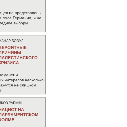
мцев не представлены
м поле Германии, и не
следние выборы
МАНАР БСОУЛ
ВЕРОЯТНЫЕ
ПРИЧИНЫ
ПАЛЕСТИНСКОГО
КРИЗИСА
х денег и
их интересов несколько
кажутся не слишком
й
ЯКОВ РАБКИН
НАЦИСТ НА
ПАРЛАМЕНТСКОМ
ХОЛМЕ