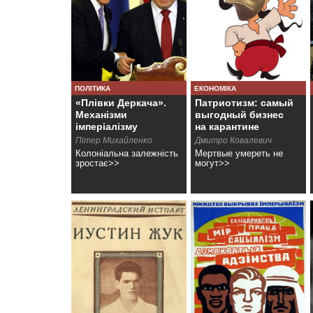
ПОЛІТИКА
ЕКОНОМІКА
«Плівки Деркача».
Патриотизм: самый
Механізми
выгодный бизнес
імперіалізму
на карантине
Пітер Михайленко
Дмитро Ковалевич
Колоніальна залежність
Мертвые умереть не
зростає>>
могут>>