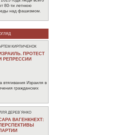
 2025 года люди всего
т 80-ти летнюю
беды над фашизмом.
ОГЛЯД
АРТЕМ КИРПИЧЕНОК
ИЗРАИЛЬ. ПРОТЕСТ
И РЕПРЕССИИ
а втягивания Израиля в
ичения гражданских
IЛЛЯ ДЕРЕВ`ЯНКО
САРА ВАГЕНКНЕХТ:
ПЕРСПЕКТИВЫ
ПАРТИИ