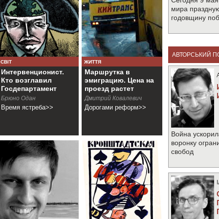
Сегодня 9 мая
мира праздную
годовщину по
АВТОРСЬКИЙ П
СВІТ
ЖИТТЯ
Интервенционист.
Маршрутка в
Кто возглавил
эмиграцию. Цена на
Госдепартамент
проезд растет
Брюно Одан
Дмитрий Ковалевич
Время ястреба>>
Дорогами реформ>>
Война ускорил
воронку огран
свобод