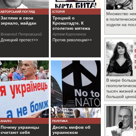
АВТОРСЬКИЙ ПОГЛЯД
ІСТОРІЯ
Множество не
Загляни в свое
Троцкий о
в политическо
зеркало, майдан
Кронштадте. К
ходили на по
столетию мятежа
Всеволод Петровський
Артем Кирпиченок
Донецкий протест>>
Против революции>>
В мире больши
геополитическ
тысяч жизней 
большой цено
АНАЛІЗ
ПОЛІТИКА
Почему украинцы
Десять мифов об
считают себя
украинском