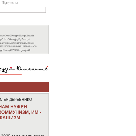
Підтримка
xwwm3vpg35wqgw28wlqpl2ltcvnh
6p2nlxhu56wwgjsyl3y7euzzjvf
nmawckajx7xr5wgdmnagn3j4gjv7x
23022AE8e888b8d9B1213846ecaC0
ckgc2hwuq43f29488vngvrejq4dq
ИЛЬЯ ДЕРЕВЯНКО
НАМ НУЖЕН
КОММУНИЗМ, ИМ -
ФАШИЗМ