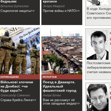
бедными
кризисе
Віталіна Буткалюк
Эндрю Мюррей
В ходе Холодн
Социология нищеты>>
Против войны и НАТО>>
Советского Со
его противник
Постсоветские
либерализмом 
считая назван
АНТИФАШИЗМ
РЕПОРТАЖ
Військові злочини
Поезд в Джакарте.
на Донбасі: «чи
Идеальный
буде кара?»
фашистский город
Олександр Сімченко
Андре Влчек
Справа Крейга Ленга>>
Вам не расскажут об
этом западные медиа>>