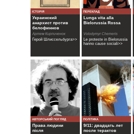
ІСТОРІЯ
ПЕРЕКЛАД
Украинский
Lunga vita alla
анархист против
Bielorussia Rossa
белофиннов
Артем Кирпиченок
Volodymyr Chemeris
Герой Шлиссельбурга>>
Le proteste in Bielorussia
hanno cause sociali>>
АВТОРСЬКИЙ ПОГЛЯД
ПОЛІТИКА
Права людини
9/11: двадцать лет
після
после терактов