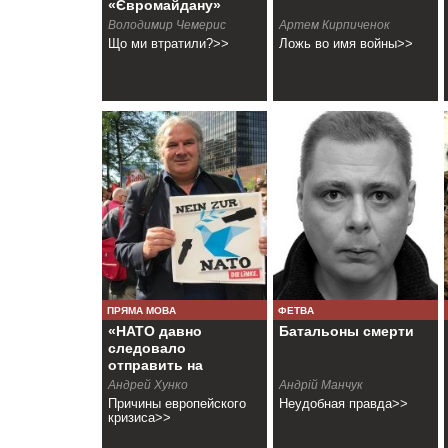
«Євромайдану»
Володимир Чемерис
Артем Кирпиченок
Що ми втратили?>>
Ложь во имя войны>>
ПРЯМА МОВА
ФЕТВА
«НАТО давно
Батальоны смерти
следовало
отправить на
свалку истории»
Андрей Хунко
Андрій Манчук
Причины европейского
Неудобная правда>>
кризиса>>