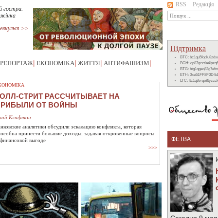
RSS
Редакція
й гостра.
 жінка
евкульт >>
Підтримка
BTC: bc1qu5fqdlu8zd
РЕПОРТАЖ
|
ЕКОНОМІКА
|
ЖИТТЯ
|
АНТИФАШИЗМ
|
BCH: qp87gcztla4lpzq
BTG: btg1qgeq82g7ef
ETH: 0xe51FF8F0D4d
LTC: ltc1q3vrqe8tyzc
КОНОМІКА
ОЛЛ-СТРИТ РАССЧИТЫВАЕТ НА
ПРИБЫЛИ ОТ ВОЙНЫ
лай Клифтон
анковские аналитики обсудили эскалацию конфликта, которая
пособна принести большие доходы, задавая откровенные вопросы
ФЕТВА
 финансовой выгоде
>>>