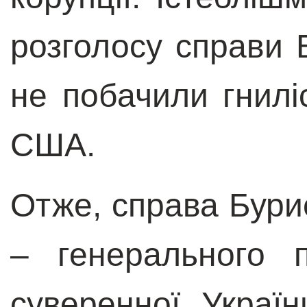
розголосу справи 
не побачили гнилі
США.
Отже, справа Бур
– генерального 
суверенної Украї