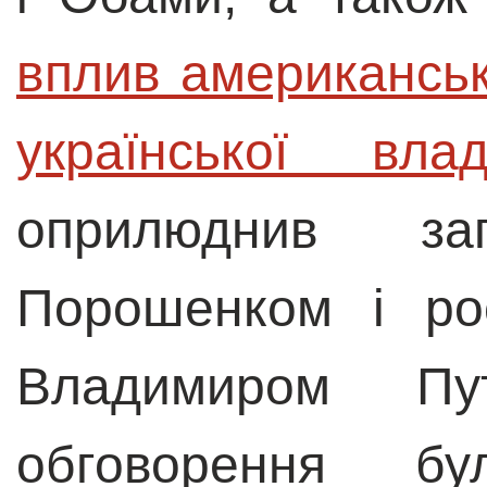
вплив американсько
української вла
оприлюднив з
Порошенком і ро
Владимиром Пу
обговорення бу