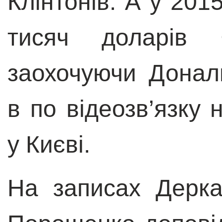
Клінтонів. А у 201
тисяч доларів 
заохочуючи Донал
в по відеозв’язку 
у Києві.
На записах Дерк