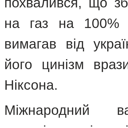
похвалився, що зб
на газ на 100% 
вимагав від укра
його цинізм враз
Ніксона.
Міжнародний 