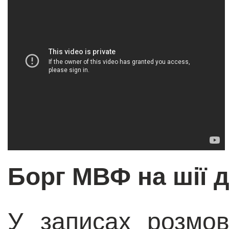
Борг МВФ на шії 
У записах розмо