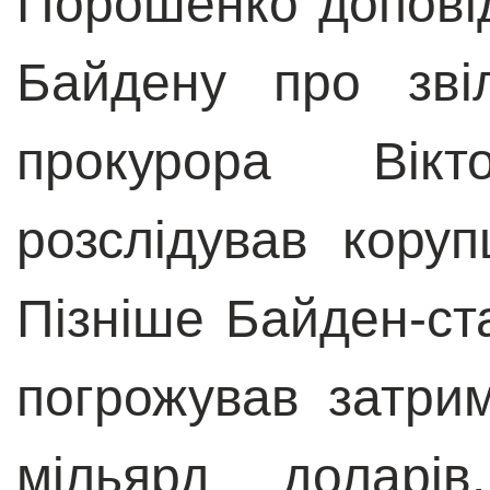
Порошенко допові
Байдену про зві
прокурора Вік
розслідував коруп
Пізніше Байден-ст
погрожував затри
мільярд доларі