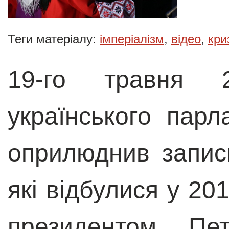
Теги матеріалу:
імперіалізм
,
відео
,
кри
19-го травня 
українського пар
оприлюднив запис
які відбулися у 20
президентом Пе