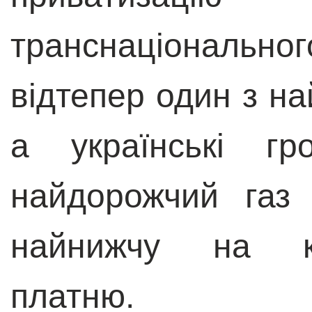
транснаціонального
відтепер один з най
а українські гр
найдорожчий газ
найнижчу на ко
платню.