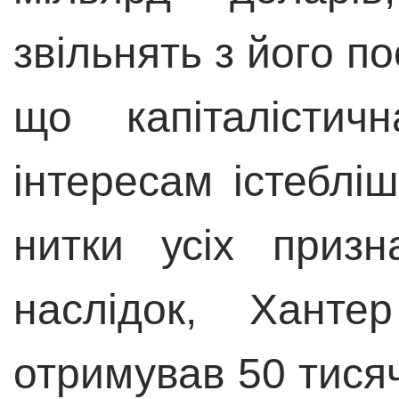
звільнять з його по
що капіталістич
інтересам істеблі
нитки усіх приз
наслідок, Ханте
отримував 50 тисяч