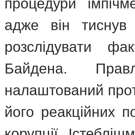
процедури імпіч
адже він тиснув
розслідувати фа
Байдена. Пра
налаштований прот
його реакційних п
корупції. Істебліш