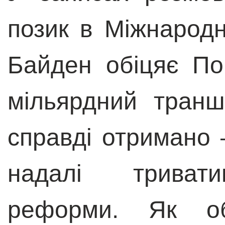
позик в Міжнарод
Байден обіцяє По
мільярдний тран
справді отримано 
надалі тривати
реформи. Як обґ