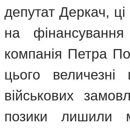
депутат Деркач, ці
на фінансування 
компанія Петра П
цього величезні 
військових замов
позики лишили м