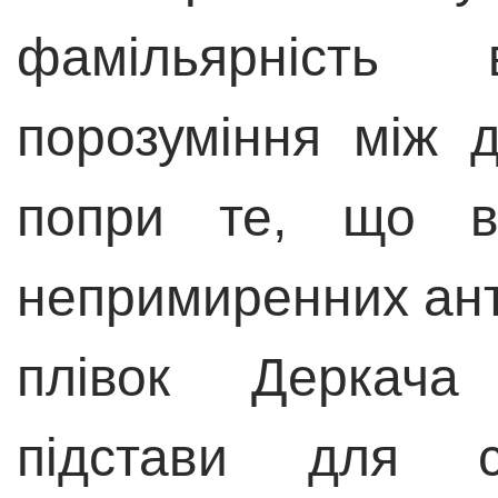
фамільярність
порозуміння між 
попри те, що в
непримиренних ант
плівок Деркача
підстави для 