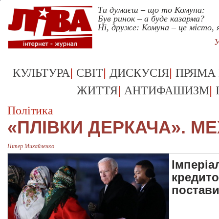
Ти думаєш – що то Комуна:
Був ринок – а буде казарма?
Ні, друже: Комуна – це місто, я
У
|
|
|
КУЛЬТУРА
СВІТ
ДИСКУСІЯ
ПРЯМА
|
|
ЖИТТЯ
АНТИФАШИЗМ
Політика
«ПЛІВКИ ДЕРКАЧА». МЕ
Пітер Михайленко
Імперіа
кредито
постави