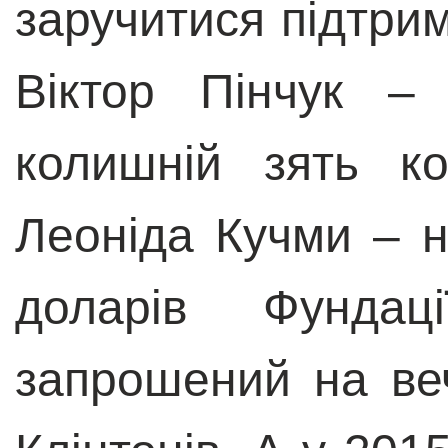
заручитися підтри
Віктор Пінчук – 
колишній зять к
Леоніда Кучми – н
доларів Фундац
запрошений на ве