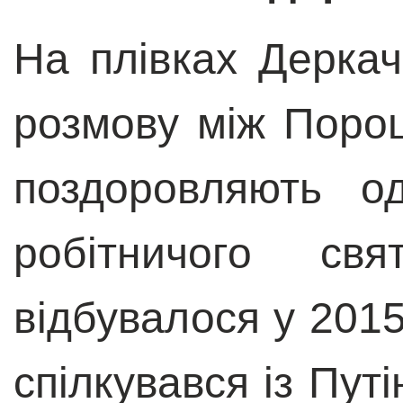
На плівках Дерка
розмову між Порош
поздоровляють о
робітничого с
відбувалося у 201
спілкувався із Путі