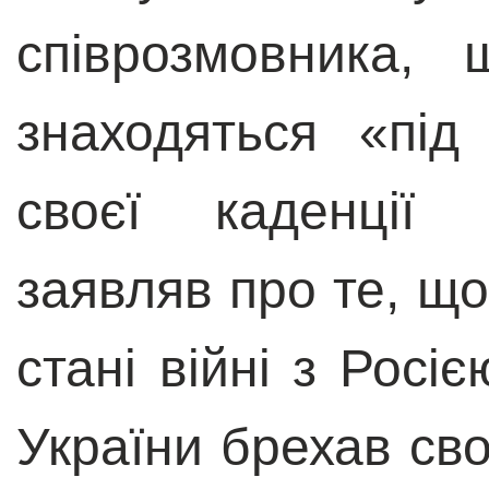
співрозмовника,
знаходяться «під
своєї каденції 
заявляв про те, що
стані війні з Росі
України брехав сво