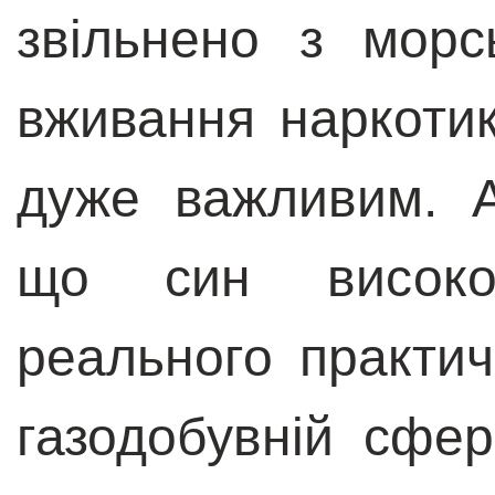
звільнено з мор
вживання наркотик
дуже важливим. А
що син високо
реального практич
газодобувній сфер