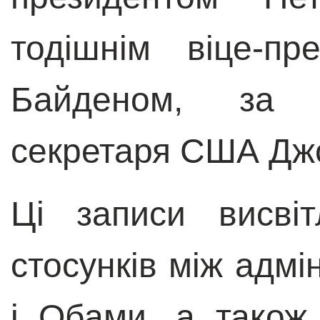
тодішнім віце-п
Байденом, за 
секретаря США Джо
Ці записи висві
стосунків між адм
і Обами, а також