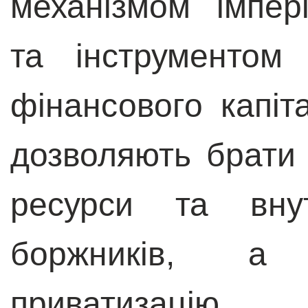
механізмом імпер
та інструментом 
фінансового капі
дозволяють брати 
ресурси та внут
боржників, а
приватизац