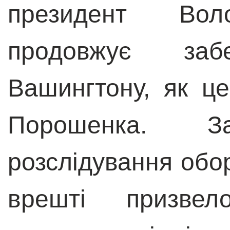
президент Вол
продовжує забе
Вашингтону, як ц
Порошенка. З
розслідування обо
врешті призве