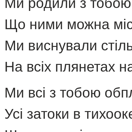
Ми родили з тобою 
Що ними можна мiс
Ми виснували стiль
На всiх плянетах на
Ми всi з тобою об
Усi затоки в тихоок