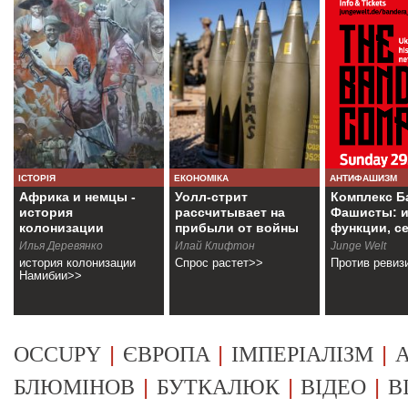
ІСТОРІЯ
ЕКОНОМІКА
АНТИФАШИЗМ
Африка и немцы -
Уолл-стрит
Комплекс Б
история
рассчитывает на
Фашисты: и
колонизации
прибыли от войны
функции, с
Намибии
Илья Деревянко
Илай Клифтон
Junge Welt
история колонизации
Спрос растет>>
Против ревиз
Намибии>>
|
|
|
OCCUPY
ЄВРОПА
ІМПЕРІАЛІЗМ
А
|
|
|
БЛЮМІНОВ
БУТКАЛЮК
ВІДЕО
В