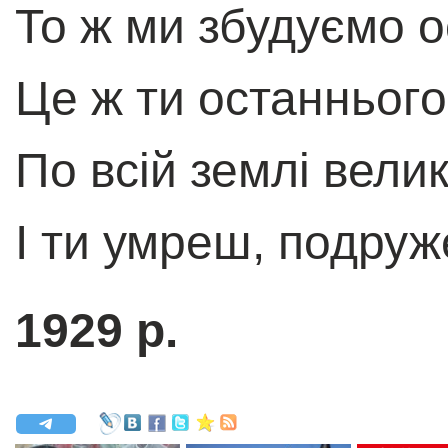
То ж ми збудуємо 
Це ж ти останньог
По всiй землi вели
I ти умреш, подруж
1929 р.