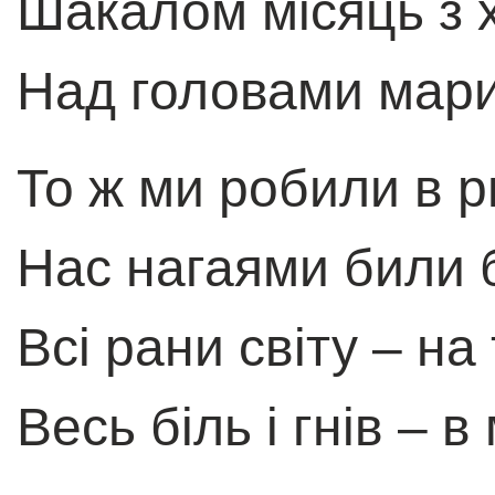
Шакалом мiсяць з 
Над головами мари
То ж ми робили в 
Нас нагаями били 
Всi рани свiту – на
Весь бiль i гнiв – 