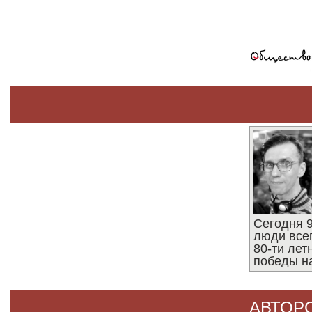
Сегодня 9
люди все
80-ти ле
победы н
АВТОР