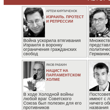
АРТЕМ КИРПИЧЕНОК
ИЗРАИЛЬ. ПРОТЕСТ
И РЕПРЕССИИ
Война ускорила втягивания
Множеств
Израиля в воронку
представ
ограничения гражданских
политиче
свобод
Германии,
последни
ЯКОВ РАБКИН
НАЦИСТ НА
ПАРЛАМЕНТСКОМ
ХОЛМЕ
В ходе Холодной войны
Постсове
любой враг Советского
имеют с 
Союза был полезен для его
ничего об
противников
названия