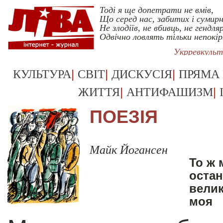
Тоді я ще допетрати не вмів,
Що серед нас, забитих і сумирн
Не злодіїв, не вбивць, не гендляр
Одвічно ловлять тільки непокі
Укрревкуль
|
|
|
КУЛЬТУРА
СВІТ
ДИСКУСІЯ
ПРЯМА
|
|
ЖИТТЯ
АНТИФАШИЗМ
ПОЕЗІЯ
Майк Йогансен
То ж 
остан
велик
моя