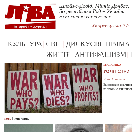
Шлойме-Довід! Міцніє Донбас,
Бо республика Рад – Україна
Непохитно гартує нас
Укрревкульт >>
|
|
|
КУЛЬТУРА
СВІТ
ДИСКУСІЯ
ПРЯМА
|
|
ЖИТТЯ
АНТИФАШИЗМ
ЕКОНОМІКА
УОЛЛ-СТРИ
Илай Клифтон
Банковские аналити
вопросы о финансо
нове
|
популярне