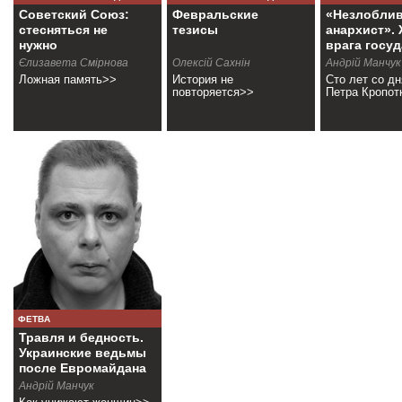
Советский Союз:
Февральские
«Незлобли
стесняться не
тезисы
анархист».
нужно
врага госу
Єлизавета Смірнова
Олексій Сахнін
Андрiй Манчук
Ложная память>>
История не
Сто лет со д
повторяется>>
Петра Кропот
ФЕТВА
Травля и бедность.
Украинские ведьмы
после Евромайдана
Андрiй Манчук