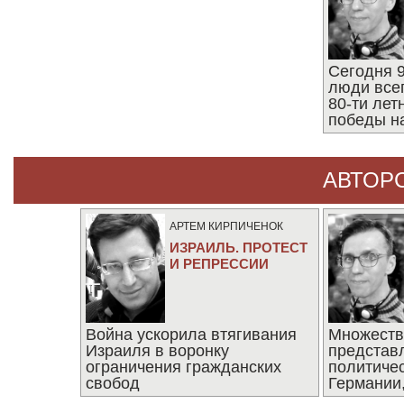
Сегодня 9
люди все
80-ти ле
победы н
АВТОР
АРТЕМ КИРПИЧЕНОК
ИЗРАИЛЬ. ПРОТЕСТ
И РЕПРЕССИИ
Война ускорила втягивания
Множеств
Израиля в воронку
представ
ограничения гражданских
политиче
свобод
Германии,
последни