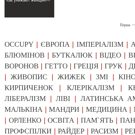
Как унижают женщин>>
Перша
<
|
|
|
OCCUPY
ЄВРОПА
ІМПЕРІАЛІЗМ
А
|
|
|
БЛЮМІНОВ
БУТКАЛЮК
ВІДЕО
В
|
|
|
|
ВОРОНОВ
ГЕТТО
ГРЕЦІЯ
ГРУК
Д
|
|
|
|
ЖИВОПИС
ЖИЖЕК
ЗМІ
КІН
|
|
КИРПИЧЕНОК
КЛЕРІКАЛІЗМ
К
|
|
ЛІБЕРАЛІЗМ
ЛІВІ
ЛАТИНСЬКА А
|
|
|
МАЛЬКІНА
МАНДРИ
МЕДИЦИНА
|
|
|
|
ОРЛЕНКО
ОСВІТА
ПАМ`ЯТЬ
ПА
|
|
|
ПРОФСПІЛКИ
РАЙДЕР
РАСИЗМ
РЕ