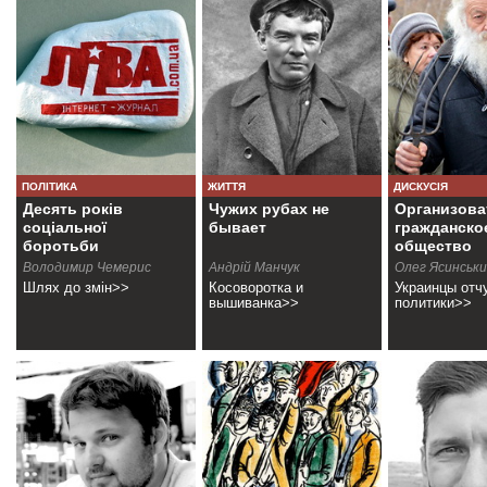
ПОЛІТИКА
ЖИТТЯ
ДИСКУСІЯ
Десять років
Чужих рубах не
Организова
соціальної
бывает
гражданско
боротьби
общество
Володимир Чемерис
Андрiй Манчук
Олег Ясинськ
Шлях до змін>>
Косоворотка и
Украинцы отч
вышиванка>>
политики>>