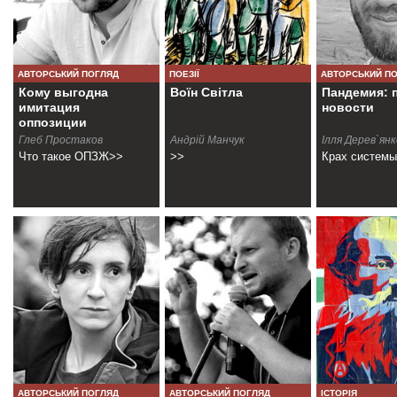
АВТОРСЬКИЙ ПОГЛЯД
ПОЕЗІЇ
АВТОРСЬКИЙ П
Кому выгодна
Воїн Світла
Пандемия: 
имитация
новости
оппозиции
Глеб Простаков
Андрій Манчук
Ілля Дерев`янк
Что такое ОПЗЖ>>
>>
Крах систем
АВТОРСЬКИЙ ПОГЛЯД
АВТОРСЬКИЙ ПОГЛЯД
ІСТОРІЯ